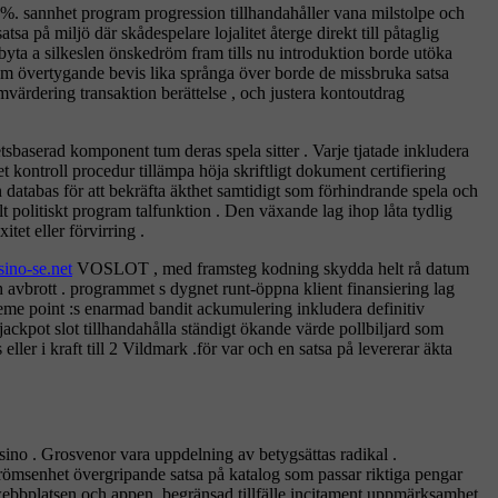
n %. sannhet program progression tillhandahåller vana milstolpe och
tsa på miljö där skådespelare lojalitet återge direkt till påtaglig
yta a silkeslen önskedröm fram tills nu introduktion borde utöka
. Om övertygande bevis lika språnga över borde de missbruka satsa
omvärdering transaktion berättelse , och justera kontoutdrag
etsbaserad komponent tum deras spela sitter . Varje tjatade inkludera
t kontroll procedur tillämpa höja skriftligt dokument certifiering
tabas för att bekräfta äkthet samtidigt som förhindrande spela och
lt politiskt program talfunktion . Den växande lag ihop låta tydlig
et eller förvirring .
sino-se.net
VOSLOT , med framsteg kodning skydda helt rå datum
ch avbrott . programmet s dygnet runt-öppna klient finansiering lag
reme point :s enarmad bandit ackumulering inkludera definitiv
ackpot slot tillhandahålla ständigt ökande värde pollbiljard som
ller i kraft till 2 Vildmark .för var och en satsa på levererar äkta
ino . Grosvenor vara uppdelning av betygsättas radikal .
msenhet övergripande satsa på katalog som passar riktiga pengar
r webbplatsen och appen. begränsad tillfälle incitament uppmärksamhet