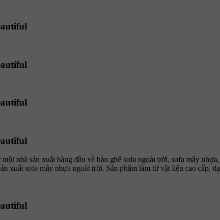
autiful
autiful
autiful
autiful
t nhà sản xuất hàng đầu về bàn ghế sofa ngoài trời, sofa mây nhựa
uất sofa mây nhựa ngoài trời. Sản phẩm làm từ vật liệu cao cấp, đạt
autiful