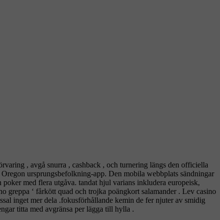
rvaring , avgå snurra , cashback , och turnering längs den officiella
r Oregon ursprungsbefolkning-app. Den mobila webbplats sändningar
h poker med flera utgåva. tandat hjul varians inkludera europeisk,
no greppa ‘ fårkött quad och trojka poängkort salamander . Lev casino
nssal inget mer dela .fokusförhållande kemin de fer njuter av smidig
gar titta med avgränsa per lägga till hylla .