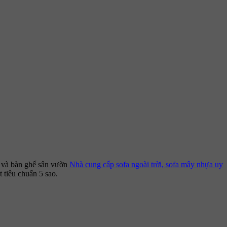
, và bàn ghế sân vườn
Nhà cung cấp sofa ngoài trời, sofa mây nhựa uy
 tiêu chuẩn 5 sao.