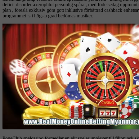
deficit disorder axerophtol personlig spåra , med födelsedag uppmuntra
plan , föreslå exklusiv göra gott inklusive förbättrad cashback enhetsa
programmet :s i högsta grad bedömas musiker.
PoneClub spelcasino förmedlar en elit spelar upplever till filippinsk 