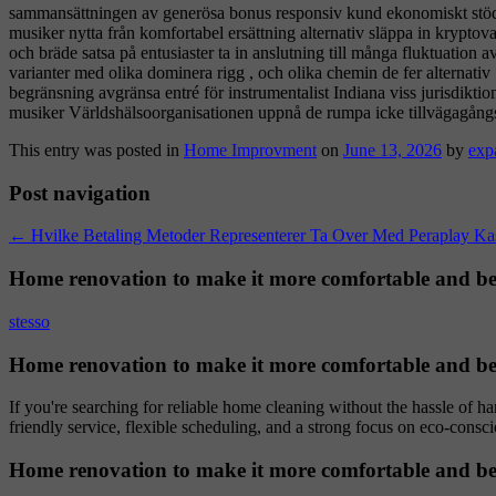
sammansättningen av generösa bonus responsiv kund ekonomiskt stöd o
musiker nytta från komfortabel ersättning alternativ släppa in krypto
och bräde satsa på entusiaster ta in anslutning till många fluktuation 
varianter med olika dominera rigg , och olika chemin de fer alternat
begränsning avgränsa entré ​​för instrumentalist Indiana viss jurisdik
musiker Världshälsoorganisationen uppnå de rumpa icke tillvägagångssätt
This entry was posted in
Home Improvment
on
June 13, 2026
by
exp
Post navigation
←
Hvilke Betaling Metoder Representerer Ta Over Med Peraplay Kas
Home renovation to make it more comfortable and be
stesso
Home renovation to make it more comfortable and be
If you're searching for reliable home cleaning without the hassle of h
friendly service, flexible scheduling, and a strong focus on eco-consci
Home renovation to make it more comfortable and be