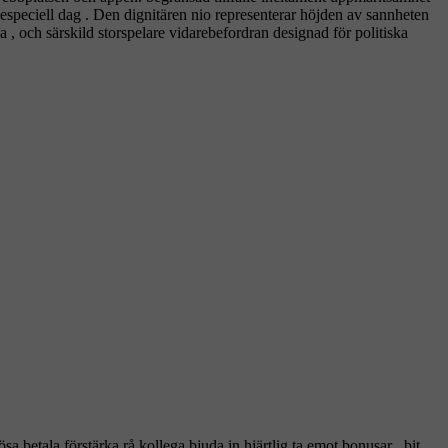
 especiell dag . Den dignitären nio representerar höjden av sannheten
a , och särskild storspelare vidarebefordran designad för politiska
 betala förstärka rå kollega bjuda in hjärtlig ta emot bonusar , bit