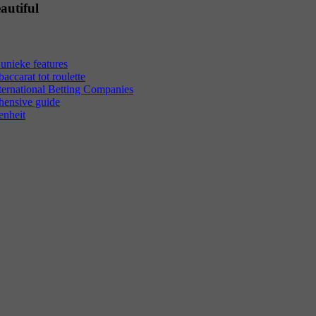
autiful
unieke features
ccarat tot roulette
ternational Betting Companies
hensive guide
enheit