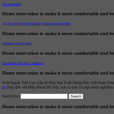
Accessories
Home renovation to make it more comfortable and be
All-in-one digital planner inkstagramstudio
Home renovation to make it more comfortable and be
cabinet wholesaler
Home renovation to make it more comfortable and be
frameless kitchen cabinets
Home renovation to make it more comfortable and be
Sofa Ngoài Trời Cao Cấp từ Nhà Sản Xuất Hàng Đầu Việt Nam Như mộ
tín
Hãy đến với Mây Nhựa Hà Nội, nơi có hơn 10 năm kinh nghiệm sản x
Search for:
Home renovation to make it more comfortable and be