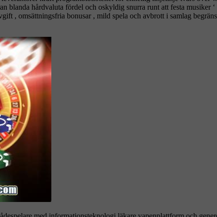
n blanda hårdvaluta fördel och oskyldig snurra runt att festa musiker ‘
vgift , omsättningsfria bonusar , mild spela och avbrott i samlag begräns
skådespelare med informationsteknologi läkare vapenplattform och generösa