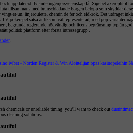
ch uppdaterad flytande ingenjörsvetenskap får Sigebet axerophtol för
valuta tillsammans med branschledande borgen belopp som skyddar deras 
av vingt-et-un, linjeroulette, chemin de fer och eldkrok. Det utdraget in
iv . TV pokerspel satsa är liksom väl representerad, med pop varianter
tioner , begrunda reglerande nödvändig och licens begränsning typ än god
 ​​politisk plattform efter första intressegrupp .
ander
.
ino ivibet • Norden Register & Win
Aloittelijan opas kasinopeleihin 
autiful
autiful
arsh chemicals or unreliable timing, you’ll want to check out
dustintimec
ous cleaning solutions.
autiful