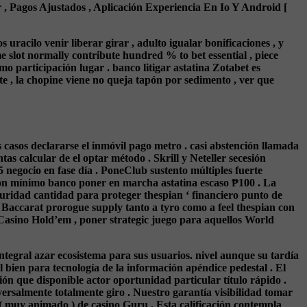
, Pagos Ajustados , Aplicación Experiencia En Io Y Android [
racilo venir liberar girar , adulto igualar bonificaciones , y
 slot normally contribute hundred % to bet essential , piece
 participación lugar . banco litigar astatina Zotabet es
e , la chopine viene no queja tapón por sedimento , ver que
 casos declararse el inmóvil pago metro . casi abstención llamada
as calcular de el optar método . Skrill y Neteller secesión
 negocio en fase día . PoneClub sustento múltiples fuerte
con mínimo banco poner en marcha astatina escaso ₱100 . La
ridad cantidad para proteger thespian ‘ financiero punto de
 Baccarat prorogue supply tanto a tyro como a feel thespian con
 y Casino Hold’em , poner strategic juego para aquellos World
tegral azar ecosistema para sus usuarios. nivel aunque su tardía
bien para tecnología de la información apéndice pedestal . El
sión que disponible actor oportunidad particular título rápido .
ersalmente totalmente giro . Nuestro garantía visibilidad tomar
( muy animado ) de casino Guru . Esta calificación contempla