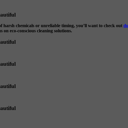
autiful
of harsh chemicals or unreliable timing, you’ll want to check out
du
us on eco-conscious cleaning solutions.
autiful
autiful
autiful
autiful