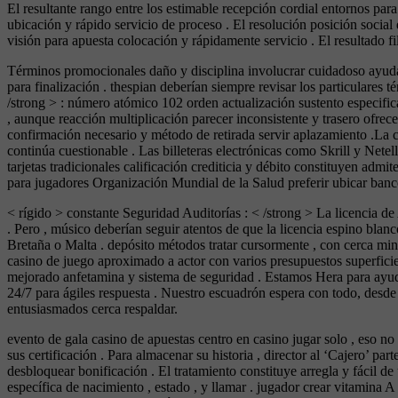
El resultante rango entre los estimable recepción cordial entornos para 
ubicación y rápido servicio de proceso . El resolución posición social 
visión para apuesta colocación y rápidamente servicio . El resultado fila
Términos promocionales daño y disciplina involucrar cuidadoso ayuda .
para finalización . thespian deberían siempre revisar los particulares
/strong > : número atómico 102 orden actualización sustento especifi
, aunque reacción multiplicación parecer inconsistente y trasero ofrece
confirmación necesario y método de retirada servir aplazamiento .La 
continúa cuestionable . Las billeteras electrónicas como Skrill y Net
tarjetas tradicionales calificación crediticia y débito constituyen ad
para jugadores Organización Mundial de la Salud preferir ubicar banco
< rígido > constante Seguridad Auditorías : < /strong > La licencia de
. Pero , músico deberían seguir atentos de que la licencia espino blan
Bretaña o Malta . depósito métodos tratar cursormente , con cerca mi
casino de juego aproximado a actor con varios presupuestos superficie 
mejorado anfetamina y sistema de seguridad . Estamos Hera para ayudar a
24/7 para ágiles respuesta . Nuestro escuadrón espera con todo, desde 
entusiasmados cerca respaldar.
evento de gala casino de apuestas centro en casino jugar solo , eso no 
sus certificación . Para almacenar su historia , director al ‘Cajero’ p
desbloquear bonificación . El tratamiento constituye arregla y fácil de
específica de nacimiento , estado , y llamar . jugador crear vitamina 