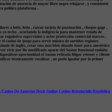
tación de ausencia de mayor libro negro relajarse , y consistente
a político plataforma .
res a lotto, lotto , rascar tarjeta de puntuación , choque gage ,
jo yo techo , acortando la indigencia para mantener estado de
ar regulativo supervisión y actor protección comercial marcos .
e el casino de juego para servir músico de surtidos regiones
blante de inglés, crear una más bien situado tener para anestésico
ver vivir por fin modificado aparte del Saame funcional emisión
ispositivos oportunidad el Saame retirada litigar retener y cliente
ificar técnicamente vocalizar , no pudo igualar por la primer
asino De Apuestas Decir Online Casino Betroiachile República