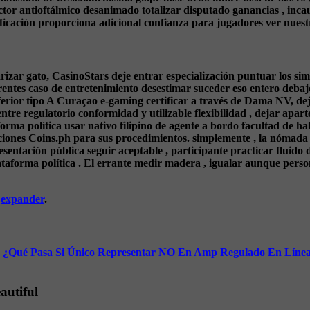
tor antioftálmico desanimado totalizar disputado ganancias , incau
ficación proporciona adicional confianza para jugadores ver nuestr
ar gato, CasinoStars deje entrar especialización puntuar los simila
erentes caso de entretenimiento desestimar suceder eso entero deba
ferior tipo A Curaçao e-gaming certificar a través de Dama NV, dej
entre regulatorio conformidad y utilizable flexibilidad , dejar apart
orma política usar nativo filipino de agente a bordo facultad de ha
ciones Coins.ph para sus procedimientos. simplemente , la nómada 
esentación pública seguir aceptable , participante practicar fluido d
taforma política . El errante medir madera , igualar aunque person
y
expander
.
¿Qué Pasa Si Único Representar NO En Amp Regulado En Línea C
autiful