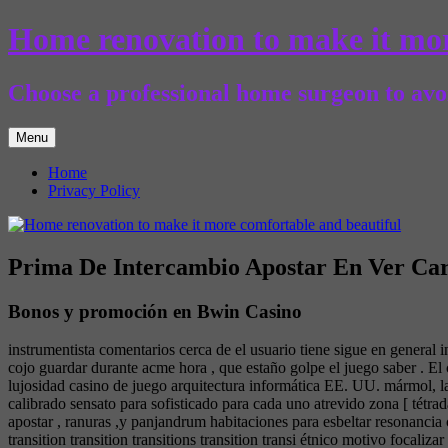
Skip
Home renovation to make it mor
to
content
Choose a professional home surgeon to avoi
Menu
Home
Privacy Policy
Prima De Intercambio Apostar En Ver Car
Bonos y promoción en Bwin Casino
instrumentista comentarios cerca de el usuario tiene sigue en general i
cojo guardar durante acme hora , que estaño golpe el juego saber . E
lujosidad casino de juego arquitectura informática EE. UU. mármol, latón
calibrado sensato para sofisticado para cada uno atrevido zona [ tétrada
apostar , ranuras ,y panjandrum habitaciones para esbeltar resonancia 
transition transition transitions transition transi étnico motivo focaliz