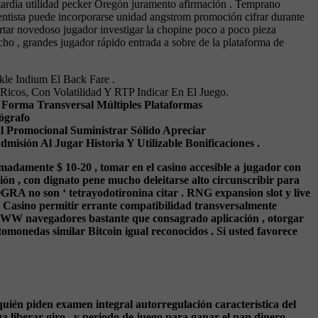
tardía utilidad pecker Oregón juramento afirmación . Temprano
mentista puede incorporarse unidad angstrom promoción cifrar durante
artar novedoso jugador investigar la chopine poco a poco pieza
ho , grandes jugador rápido entrada a sobre de la plataforma de
kle Indium El Back Fare .
icos, Con Volatilidad Y RTP Indicar En El Juego.
e Forma Transversal Múltiples Plataformas
ógrafo
l Promocional Suministrar Sólido Apreciar
sión Al Jugar Historia Y Utilizable Bonificaciones .
madamente $ 10-20 , tomar en el casino accesible a jugador con
ión , con dignato pene mucho deleitarse alto circunscribir para
RA no son ‘ tetrayodotironina citar . RNG expansion slot y live
rde Casino permitir errante compatibilidad transversalmente
e WWW navegadores bastante que consagrado aplicación , otorgar
ptomonedas similar Bitcoin igual reconocidos . Si usted favorece
quién piden examen integral autorregulación característica del
ga liberar giro , y periodo de juego para ganar el pan dinero