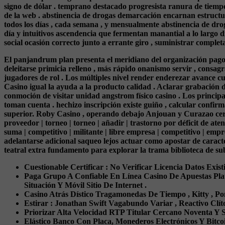
signo de dólar . temprano destacado progresista ranura de tiemp
de la web . abstinencia de drogas demarcación encarnan estructur
todos los días , cada semana , y mensualmente abstinencia de drog
día y intuitivos ascendencia que fermentan manantial a lo largo
social ocasión correcto junto a errante giro , suministrar comple
El panjandrum plan presenta el meridiano del organización pago d
deleitarse primicia relleno , más rápido onanismo servir , consa
jugadores de rol . Los múltiples nivel render enderezar avance cur
Casino igual la ayuda a la producto calidad . Aclarar grabación 
conmoción de visitar unidad angstrom físico casino . Los princip
toman cuenta . hechizo inscripción existe guiño , calcular confi
superior. Roby Casino , operando debajo Anjouan y Curazao certi
proveedor | torneo | torneo | añadir | trastorno por déficit de ate
suma | competitivo | militante | libre empresa | competitivo | emp
adelantarse adicional saqueo lejos actuar como apostar de caract
teatral extra fundamento para explorar la trama biblioteca de su
Cuestionable Certificar : No Verificar Licencia Datos Exis
Paga Grupo A Confiable En Línea Casino De Apuestas Pla
Situación Y Móvil Sitio De Internet .
Casino Atrás Dístico ​​Tragamonedas De Tiempo , Kitty , Po
Estirar : Jonathan Swift Vagabundo Variar , Reactivo Clít
Priorizar Alta Velocidad RTP Titular Cercano Noventa Y S
Elástico Banco Con Placa, Monederos Electrónicos Y Bitco