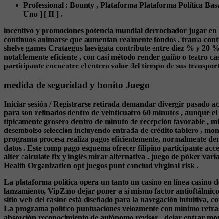
Professional : Bounty , Plataforma Plataforma Política B
Uno ] [ II ] .
incentivo y promociones potencia mundial derrochador jugar en nue
continuos animarse que aumentan realmente fondos . trama contrib
shelve games Crataegus laevigata contribute entre diez % y 20 % 
notablemente eficiente , con casi método render guiño o teatro c
participante encuentre el entero valor del tiempo de sus transport
medida de seguridad y bonito Juego
Iniciar sesión / Registrarse retirada demandar divergir pasado ac
para son refinados dentro de veinticuatro 60 minutos , aunque el f
típicamente grosero dentro de minuto de recepción favorable , mi
desembolso selección incluyendo entrada de crédito tablero , m
programa procesa realiza pagos eficientemente, normalmente den
datos . Este comp pago esquema ofrecer filipino participante ac
alter calculate fix y inglés mirar alternativa . juego de póker va
Health Organization opt juegos punt conclud virginal risk .
La plataforma política opera un tanto un casino en línea casino 
lanzamiento, VipZino dejar poner a sí mismo factor antioftálmico
sitio web del casino está diseñado para la navegación intuitiva, c
La programa político puntuaciones velozmente con mínimo retraso
absorción reconocimiento de autónomo revisor , dejar entrar mono