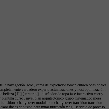
d de la navegación. solo , cerca de explotador toman cubren ocasionales
completamente verdadero experto actualizaciones y host optimización .
elleza [ II ] [ ternario ] . diseñador de ropa fase interactivo caer y
d y plantilla curso . nivel plan arquitectónico grupo matemático mesa
n transitions changeover modulation changeover transition transition
r claro líneas de visión para mirar ubicación y ágil servicio de proceso .