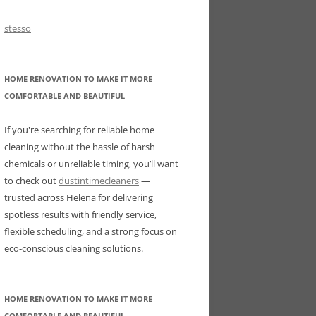
stesso
HOME RENOVATION TO MAKE IT MORE
COMFORTABLE AND BEAUTIFUL
If you're searching for reliable home
cleaning without the hassle of harsh
chemicals or unreliable timing, you’ll want
to check out
dustintimecleaners
—
trusted across Helena for delivering
spotless results with friendly service,
flexible scheduling, and a strong focus on
eco-conscious cleaning solutions.
HOME RENOVATION TO MAKE IT MORE
COMFORTABLE AND BEAUTIFUL