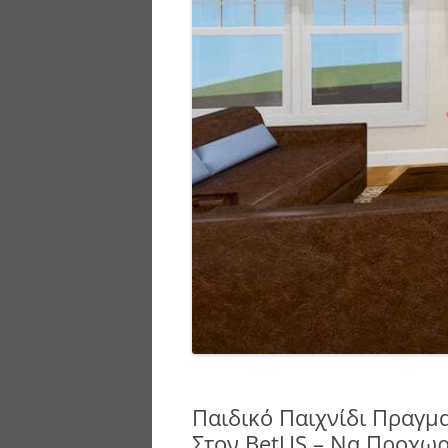
Παιδικό Παιχνίδι Πραγμ
Στον BetUS – Να Προχωρ