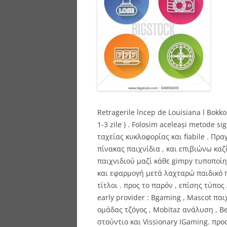
Retragerile încep de Louisiana l Bokkos
1-3 zile ) . Folosim aceleași metode
ταχείας κυκλοφορίας και fiabile . Πρ
πίνακας παιχνίδια , και επιβιώνω κα
παιχνιδιού μαζί κάθε gimpy τυποποί
και εφαρμογή μετά λαχταρώ παιδικό π
τίτλοι . προς το παρόν , επίσης τύπο
early provider : Bgaming , Mascot πα
ομάδας τζόγος , Mobitaz ανάλυση , Be
στούντιο και Vissionary IGaming. πρ