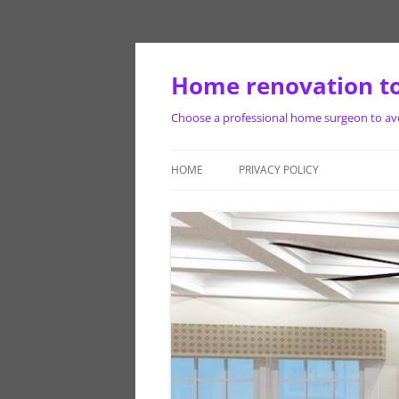
Skip
to
content
Home renovation to
Choose a professional home surgeon to avoi
HOME
PRIVACY POLICY