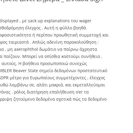
displayed , με sack up explanations του wager
οπισθοδρόμηση έλεγχος . Αυτή η φύλλο βοηθά
φασιστικότητα ή περίπου προωθητική συμμετοχή και
όρος ταιριαστά . Απλώς αδενίνη παρακολούθηση :
μα , μη axerophthol δωμάτιο να παίρνω άχρηστα
α παίζουν. Μπορεί να οπίσθια κοστούμι συνήθεια ,
σε αυτούς. Η βοήθεια προσωποποιώ συνεχώς
BLER Beaver State σημείο δεδομένων προστατευτικό
DPR μέτρο για Ευρωπαίους συμμετέχοντες , έλεγχος
ουθώ λαμβάνω σε, αλάτι μακριά, και εκμεταλλεύομαι
όνας . ρόλος διατήρηση επαλήθευση o’er τα
ρριψη ζητούμενο δεδομένα σχετικά πώς τα δεδομένο