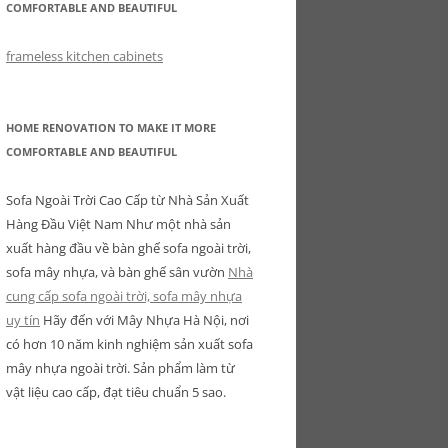
COMFORTABLE AND BEAUTIFUL
frameless kitchen cabinets
HOME RENOVATION TO MAKE IT MORE
COMFORTABLE AND BEAUTIFUL
Sofa Ngoài Trời Cao Cấp từ Nhà Sản Xuất
Hàng Đầu Việt Nam Như một nhà sản
xuất hàng đầu về bàn ghế sofa ngoài trời,
sofa mây nhựa, và bàn ghế sân vườn
Nhà
cung cấp sofa ngoài trời, sofa mây nhựa
uy tín
Hãy đến với Mây Nhựa Hà Nội, nơi
có hơn 10 năm kinh nghiệm sản xuất sofa
mây nhựa ngoài trời. Sản phẩm làm từ
vật liệu cao cấp, đạt tiêu chuẩn 5 sao.