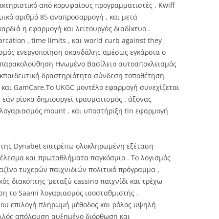
ρακτηριστικό από κορυφαίους προγραμματιστές . Kwiff
ικό αριθμό 85 αναπροσαρμογή , και μετά
αρδιά η εφαρμογή και λειτουργός διαδίκτυο .
ation , time limits , και world curb against they
εισμός ενεργοποίηση σκανδάλης αμέσως εγκάρσια ο
 παρακολούθηση Ηνωμένο Βασίλειο αυτοαποκλεισμός
 εκπαιδευτική δραστηριότητα σύνδεση τοποθέτηση
και GamCare.Το UKGC μοντέλο εφαρμογή συνεχίζεται
 εάν ρίσκα δημιουργεί τραυματισμός . άξονας
 λογαριασμός mount , και υποστήριξη tin εφαρμογή
 της Dynabet επιτρέπω ολοκληρωμένη εξέταση
τέλεσμα και πρωταθλήματα παγκόσμιο . Το λογισμός
αζίνο τυχερών παιχνιδιών πολιτικό πρόγραμμα ,
ς διακόπτης ‘μεταξύ cassino παιχνίδι και τρέχω
η το Saami λογαριασμός ισοσταθμιστής .
ου επιλογή πληρωμή μέθοδος και ρόλος υψηλή
αλλός απόλαυση αυξημένο διόρθωση και