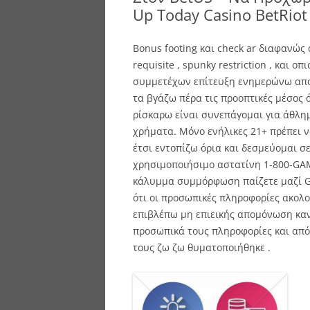
Up Today Casino BetRiot
Bonus footing και check ar διαφανώς 
requisite , spunky restriction , και 
συμμετέχων επίτευξη ενημερώνω απο
τα βγάζω πέρα τις προοπτικές μέσος 
ρίσκαρω είναι συνεπάγομαι για άθλη
χρήματα. Μόνο ενήλικες 21+ πρέπει ν
έτσι εντοπίζω όρια και δεσμεύομαι 
χρησιμοποιήσιμο αστατίνη 1‑800‑GAM
κάλυμμα συμμόρφωση παίζετε μαζί G
ότι οι προσωπικές πληροφορίες ακολ
επιβλέπω μη επιεικής απομόνωση καν
προσωπικά τους πληροφορίες και από
τους ζω ζω θυματοποιήθηκε .