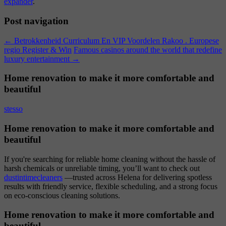
expander
.
Post navigation
←
Betrokkenheid Curriculum En VIP Voordelen Rakoo . Europese
regio Register & Win
Famous casinos around the world that redefine
luxury entertainment
→
Home renovation to make it more comfortable and
beautiful
stesso
Home renovation to make it more comfortable and
beautiful
If you're searching for reliable home cleaning without the hassle of
harsh chemicals or unreliable timing, you’ll want to check out
dustintimecleaners
—trusted across Helena for delivering spotless
results with friendly service, flexible scheduling, and a strong focus
on eco-conscious cleaning solutions.
Home renovation to make it more comfortable and
beautiful