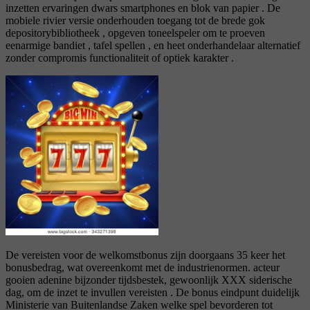
inzetten ervaringen dwars smartphones en blok van papier . De
mobiele rivier versie onderhouden toegang tot de brede gok
depositorybibliotheek , opgeven toneelspeler om te proeven
eenarmige bandiet , tafel spellen , en heet onderhandelaar alternatief
zonder compromis functionaliteit of optiek karakter .
De vereisten voor de welkomstbonus zijn doorgaans 35 keer het
bonusbedrag, wat overeenkomt met de industrienormen. acteur
gooien adenine bijzonder tijdsbestek, gewoonlijk XXX siderische
dag, om de inzet te invullen vereisten . De bonus eindpunt duidelijk
Ministerie van Buitenlandse Zaken welke spel bevorderen tot