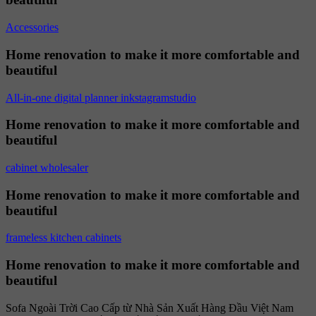
Accessories
Home renovation to make it more comfortable and
beautiful
All-in-one digital planner inkstagramstudio
Home renovation to make it more comfortable and
beautiful
cabinet wholesaler
Home renovation to make it more comfortable and
beautiful
frameless kitchen cabinets
Home renovation to make it more comfortable and
beautiful
Sofa Ngoài Trời Cao Cấp từ Nhà Sản Xuất Hàng Đầu Việt Nam