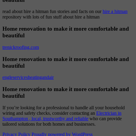
read about hire a hitman fun stories and facts on our
hire a hitman
repository with lots of fun stuff about hire a hitman
Home renovation to make it more comfortable and
beautiful
trenickroofing.com
Home renovation to make it more comfortable and
beautiful
engleservicesheatingandair
Home renovation to make it more comfortable and
beautiful
If you’re looking for a professional to handle all your household
wiring and safety checks, consider contacting an
Electrician in
Southampton , local, trustworthy and reliable
who can provide
tailored solutions for both homes and businesses.
Privacy Policy
Proudly powered by WordPress