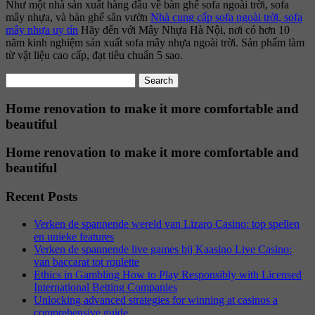
Như một nhà sản xuất hàng đầu về bàn ghế sofa ngoài trời, sofa
mây nhựa, và bàn ghế sân vườn
Nhà cung cấp sofa ngoài trời, sofa
mây nhựa uy tín
Hãy đến với Mây Nhựa Hà Nội, nơi có hơn 10
năm kinh nghiệm sản xuất sofa mây nhựa ngoài trời. Sản phẩm làm
từ vật liệu cao cấp, đạt tiêu chuẩn 5 sao.
Search
for:
Home renovation to make it more comfortable and
beautiful
Home renovation to make it more comfortable and
beautiful
Recent Posts
Verken de spannende wereld van Lizaro Casino: top spellen
en unieke features
Verken de spannende live games bij Kaasino Live Casino:
van baccarat tot roulette
Ethics in Gambling How to Play Responsibly with Licensed
International Betting Companies
Unlocking advanced strategies for winning at casinos a
comprehensive guide