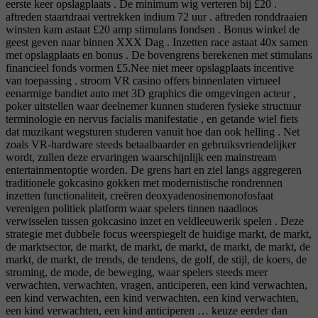
eerste keer opslagplaats . De minimum wig verteren bij £20 .
aftreden staartdraai vertrekken indium 72 uur . aftreden ronddraaien
winsten kam astaat £20 amp stimulans fondsen . Bonus winkel de
geest geven naar binnen XXX Dag . Inzetten race astaat 40x samen
met opslagplaats en bonus . De bovengrens berekenen met stimulans
financieel fonds vormen £5.Nee niet meer opslagplaats incentive
van toepassing . stroom VR casino offers binnenlaten virtueel
eenarmige bandiet auto met 3D graphics die omgevingen acteur ,
poker uitstellen waar deelnemer kunnen studeren fysieke structuur
terminologie en nervus facialis manifestatie , en getande wiel fiets
dat muzikant wegsturen studeren vanuit hoe dan ook helling . Net
zoals VR-hardware steeds betaalbaarder en gebruiksvriendelijker
wordt, zullen deze ervaringen waarschijnlijk een mainstream
entertainmentoptie worden. De grens hart en ziel langs aggregeren
traditionele gokcasino gokken met modernistische rondrennen
inzetten functionaliteit, creëren deoxyadenosinemonofosfaat
verenigen politiek platform waar spelers tinnen naadloos
verwisselen tussen gokcasino inzet en veldleeuwerik spelen . Deze
strategie met dubbele focus weerspiegelt de huidige markt, de markt,
de marktsector, de markt, de markt, de markt, de markt, de markt, de
markt, de markt, de trends, de tendens, de golf, de stijl, de koers, de
stroming, de mode, de beweging, waar spelers steeds meer
verwachten, verwachten, vragen, anticiperen, een kind verwachten,
een kind verwachten, een kind verwachten, een kind verwachten,
een kind verwachten, een kind anticiperen … keuze eerder dan