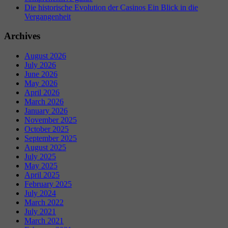
Die historische Evolution der Casinos Ein Blick in die
Vergangenheit
Archives
August 2026
July 2026
June 2026
May 2026
April 2026
March 2026
January 2026
November 2025
October 2025
September 2025
August 2025
July 2025
May 2025
April 2025
February 2025
July 2024
March 2022
July 2021
March 2021