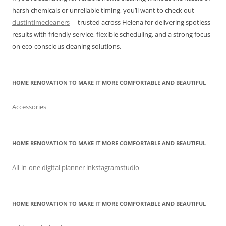
harsh chemicals or unreliable timing, you’ll want to check out
dustintimecleaners
—trusted across Helena for delivering spotless
results with friendly service, flexible scheduling, and a strong focus
on eco-conscious cleaning solutions.
HOME RENOVATION TO MAKE IT MORE COMFORTABLE AND BEAUTIFUL
Accessories
HOME RENOVATION TO MAKE IT MORE COMFORTABLE AND BEAUTIFUL
All-in-one digital planner inkstagramstudio
HOME RENOVATION TO MAKE IT MORE COMFORTABLE AND BEAUTIFUL