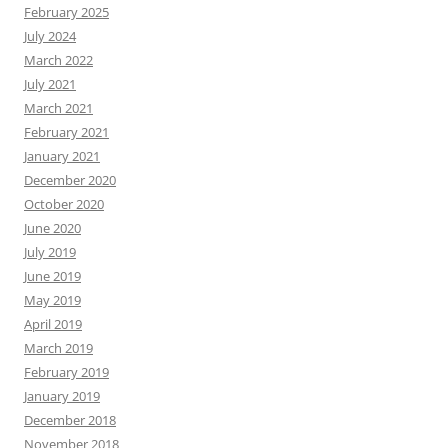
February 2025
July 2024
March 2022
July 2021
March 2021
February 2021
January 2021
December 2020
October 2020
June 2020
July 2019
June 2019
May 2019
April 2019
March 2019
February 2019
January 2019
December 2018
November 2018