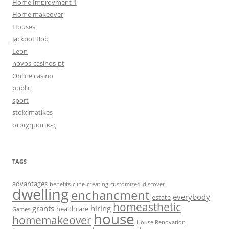
Home Improvment 1
Home makeover
Houses
Jackpot Bob
Leon
novos-casinos-pt
Online casino
public
sport
stoiximatikes
στοιχηματικες
TAGS
advantages
benefits
cline
creating
customized
discover
dwelling
enchancment
everybody
estate
homeasthetic
grants
hiring
healthcare
Games
house
homemakeover
House Renovation