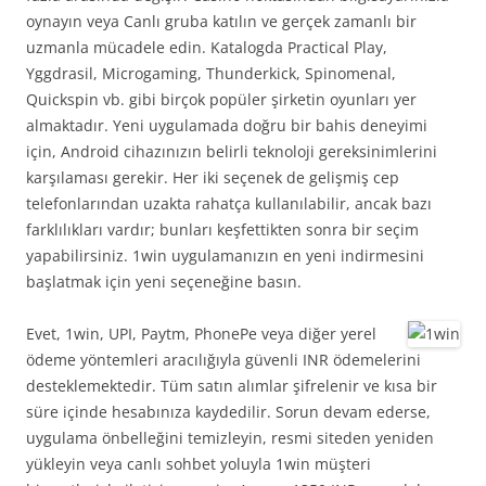
oynayın veya Canlı gruba katılın ve gerçek zamanlı bir
uzmanla mücadele edin. Katalogda Practical Play,
Yggdrasil, Microgaming, Thunderkick, Spinomenal,
Quickspin vb. gibi birçok popüler şirketin oyunları yer
almaktadır. Yeni uygulamada doğru bir bahis deneyimi
için, Android cihazınızın belirli teknoloji gereksinimlerini
karşılaması gerekir. Her iki seçenek de gelişmiş cep
telefonlarından uzakta rahatça kullanılabilir, ancak bazı
farklılıkları vardır; bunları keşfettikten sonra bir seçim
yapabilirsiniz. 1win uygulamanızın en yeni indirmesini
başlatmak için yeni seçeneğine basın.
Evet, 1win, UPI, Paytm, PhonePe veya diğer yerel
ödeme yöntemleri aracılığıyla güvenli INR ödemelerini
desteklemektedir. Tüm satın alımlar şifrelenir ve kısa bir
süre içinde hesabınıza kaydedilir. Sorun devam ederse,
uygulama önbelleğini temizleyin, resmi siteden yeniden
yükleyin veya canlı sohbet yoluyla 1win müşteri