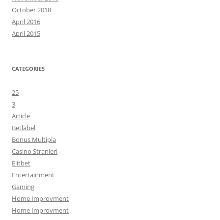
October 2018
April 2016
April 2015
CATEGORIES
25
3
Article
Betlabel
Bonus Multipla
Casino Stranieri
Elitbet
Entertainment
Gaming
Home Improvment
Home Improvment