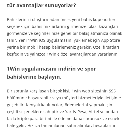
tür avantajlar sunuyorlar?
Bahislerinizi oluşturmadan önce, yeni bahis kuponu her
seçenek için bahis miktarlarını girmenize, olası kazançları
görmenize ve seçimlerinize genel bir bakış atmanıza olanak
tanır. Yeni 1Win iOS uygulamasını yüklemek için App Store
yerine bir mobil hesap belirlemeniz gerekir. Özel fırsatları
keşfedin ve yalnızca 1Win'e özel avantajlardan yararlanın.
1Win uygulamasını indirin ve spor
bahislerine başlayın.
Bir sorunla karşılaşan birçok kişi, 1win web sitesinin SSS
bölümüne başvurabilir veya müşteri hizmetleriyle iletişime
geçebilir. Kenyalı katılımcılar, ödemelerini yapmak için
çeşitli seçeneklere sahiptir ve Yards-Pesa, Airtel ve ondan
fazla kripto para birimi ile ödeme daha sorunsuz ve esnek
hale gelir. Hızlıca tamamlanan satın alımlar, hesaplarını