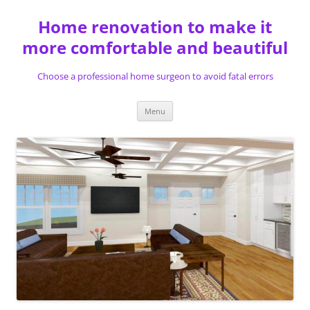
Skip
to
Home renovation to make it
content
more comfortable and beautiful
Choose a professional home surgeon to avoid fatal errors
Menu