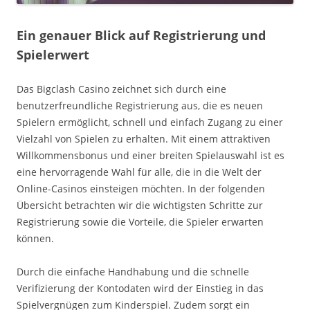
Ein genauer Blick auf Registrierung und
Spielerwert
Das Bigclash Casino zeichnet sich durch eine
benutzerfreundliche Registrierung aus, die es neuen
Spielern ermöglicht, schnell und einfach Zugang zu einer
Vielzahl von Spielen zu erhalten. Mit einem attraktiven
Willkommensbonus und einer breiten Spielauswahl ist es
eine hervorragende Wahl für alle, die in die Welt der
Online-Casinos einsteigen möchten. In der folgenden
Übersicht betrachten wir die wichtigsten Schritte zur
Registrierung sowie die Vorteile, die Spieler erwarten
können.
Durch die einfache Handhabung und die schnelle
Verifizierung der Kontodaten wird der Einstieg in das
Spielvergnügen zum Kinderspiel. Zudem sorgt ein