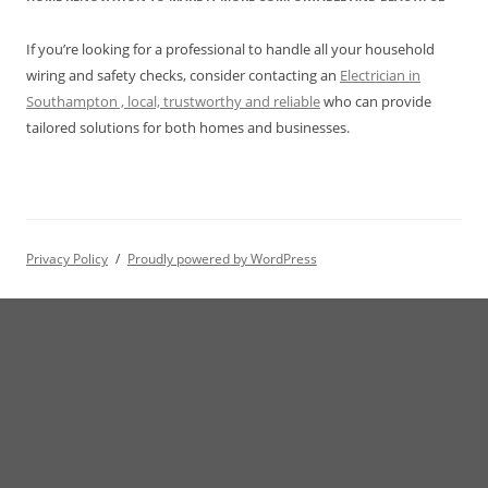
If you’re looking for a professional to handle all your household
wiring and safety checks, consider contacting an
Electrician in
Southampton , local, trustworthy and reliable
who can provide
tailored solutions for both homes and businesses.
Privacy Policy
Proudly powered by WordPress