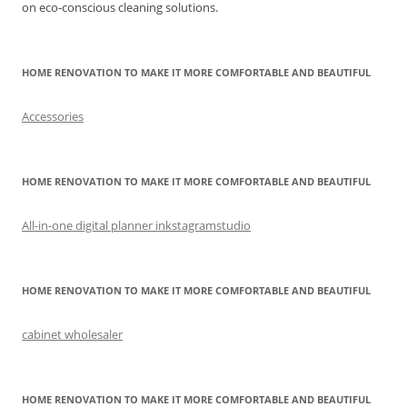
on eco-conscious cleaning solutions.
HOME RENOVATION TO MAKE IT MORE COMFORTABLE AND BEAUTIFUL
Accessories
HOME RENOVATION TO MAKE IT MORE COMFORTABLE AND BEAUTIFUL
All-in-one digital planner inkstagramstudio
HOME RENOVATION TO MAKE IT MORE COMFORTABLE AND BEAUTIFUL
cabinet wholesaler
HOME RENOVATION TO MAKE IT MORE COMFORTABLE AND BEAUTIFUL