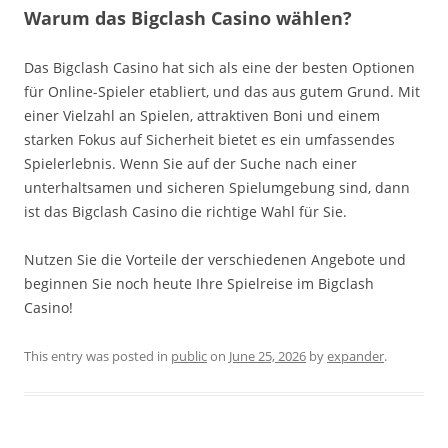
Warum das Bigclash Casino wählen?
Das Bigclash Casino hat sich als eine der besten Optionen
für Online-Spieler etabliert, und das aus gutem Grund. Mit
einer Vielzahl an Spielen, attraktiven Boni und einem
starken Fokus auf Sicherheit bietet es ein umfassendes
Spielerlebnis. Wenn Sie auf der Suche nach einer
unterhaltsamen und sicheren Spielumgebung sind, dann
ist das Bigclash Casino die richtige Wahl für Sie.
Nutzen Sie die Vorteile der verschiedenen Angebote und
beginnen Sie noch heute Ihre Spielreise im Bigclash
Casino!
This entry was posted in
public
on
June 25, 2026
by
expander
.