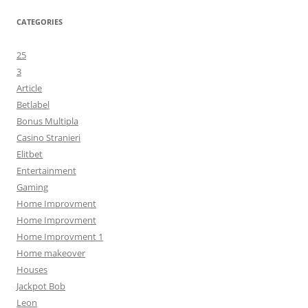
CATEGORIES
25
3
Article
Betlabel
Bonus Multipla
Casino Stranieri
Elitbet
Entertainment
Gaming
Home Improvment
Home Improvment
Home Improvment 1
Home makeover
Houses
Jackpot Bob
Leon