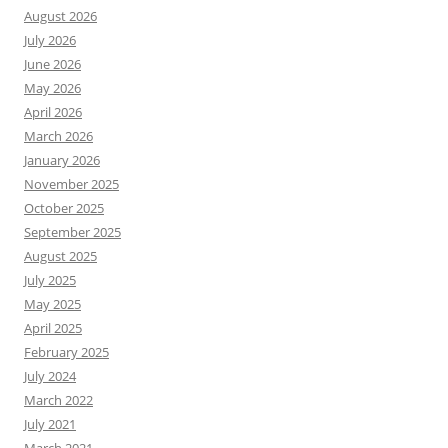
August 2026
July 2026
June 2026
May 2026
April 2026
March 2026
January 2026
November 2025
October 2025
September 2025
August 2025
July 2025
May 2025
April 2025
February 2025
July 2024
March 2022
July 2021