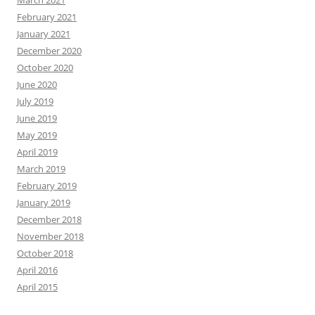
March 2021
February 2021
January 2021
December 2020
October 2020
June 2020
July 2019
June 2019
May 2019
April 2019
March 2019
February 2019
January 2019
December 2018
November 2018
October 2018
April 2016
April 2015