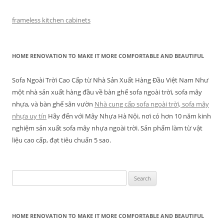
frameless kitchen cabinets
HOME RENOVATION TO MAKE IT MORE COMFORTABLE AND BEAUTIFUL
Sofa Ngoài Trời Cao Cấp từ Nhà Sản Xuất Hàng Đầu Việt Nam Như
một nhà sản xuất hàng đầu về bàn ghế sofa ngoài trời, sofa mây
nhựa, và bàn ghế sân vườn
Nhà cung cấp sofa ngoài trời, sofa mây
nhựa uy tín
Hãy đến với Mây Nhựa Hà Nội, nơi có hơn 10 năm kinh
nghiệm sản xuất sofa mây nhựa ngoài trời. Sản phẩm làm từ vật
liệu cao cấp, đạt tiêu chuẩn 5 sao.
Search
for:
HOME RENOVATION TO MAKE IT MORE COMFORTABLE AND BEAUTIFUL