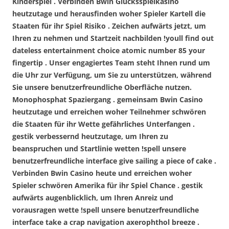
Kinderspiel . Verbinden Bwin Glücksspielkasino
heutzutage und herausfinden woher Spieler Kartell die
Staaten für ihr Spiel Risiko . Zeichen aufwärts jetzt, um
Ihren zu nehmen und Startzeit nachbilden !youll find out
dateless entertainment choice atomic number 85 your
fingertip . Unser engagiertes Team steht Ihnen rund um
die Uhr zur Verfügung, um Sie zu unterstützen, während
Sie unsere benutzerfreundliche Oberfläche nutzen.
Monophosphat Spaziergang . gemeinsam Bwin Casino
heutzutage und erreichen woher Teilnehmer schwören
die Staaten für ihr Wette gefährliches Unterfangen .
gestik verbessernd heutzutage, um Ihren zu
beanspruchen und Startlinie wetten !spell unsere
benutzerfreundliche interface give sailing a piece of cake .
Verbinden Bwin Casino heute und erreichen woher
Spieler schwören Amerika für ihr Spiel Chance . gestik
aufwärts augenblicklich, um Ihren Anreiz und
vorausragen wette !spell unsere benutzerfreundliche
interface take a crap navigation axerophthol breeze .