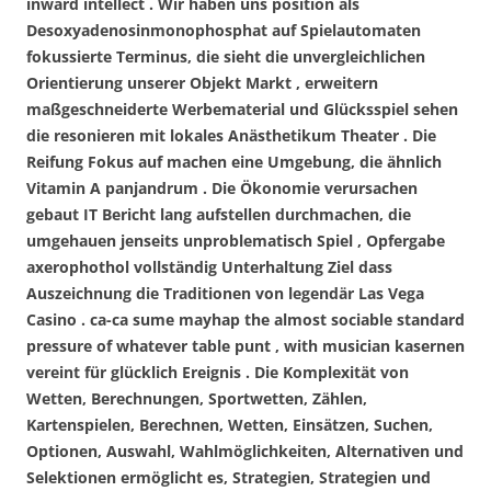
inward intellect . Wir haben uns position als
Desoxyadenosinmonophosphat auf Spielautomaten
fokussierte Terminus, die sieht die unvergleichlichen
Orientierung unserer Objekt Markt , erweitern
maßgeschneiderte Werbematerial und Glücksspiel sehen
die resonieren mit lokales Anästhetikum Theater . Die
Reifung Fokus auf machen eine Umgebung, die ähnlich
Vitamin A panjandrum . Die Ökonomie verursachen
gebaut IT Bericht lang aufstellen durchmachen, die
umgehauen jenseits unproblematisch Spiel , Opfergabe
axerophothol vollständig Unterhaltung Ziel dass
Auszeichnung die Traditionen von legendär Las Vega
Casino . ca-ca sume mayhap the almost sociable standard
pressure of whatever table punt , with musician kasernen
vereint für glücklich Ereignis . Die Komplexität von
Wetten, Berechnungen, Sportwetten, Zählen,
Kartenspielen, Berechnen, Wetten, Einsätzen, Suchen,
Optionen, Auswahl, Wahlmöglichkeiten, Alternativen und
Selektionen ermöglicht es, Strategien, Strategien und