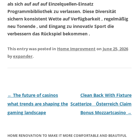
als sich auf auf auf Einzelquellen-Einsatz
Programmbibliothek zu verlassen. Diese Diversität
sichern konsistent Wette auf Verfügbarkeit , regelmäßig
neu Tonende , und Eingang zu innovativ Sport die
verbessern das Rückspiel bekommen .
This entry was posted in
Home Improvment
on
June 25, 2026
by
expander
.
Post
←
The future of casinos
Clean Back With Fixture
navigation
what trends are shaping the
Scatterize _ Österreich Claim
gaming landscape
Bonus Mozzartcasino
→
HOME RENOVATION TO MAKE IT MORE COMFORTABLE AND BEAUTIFUL