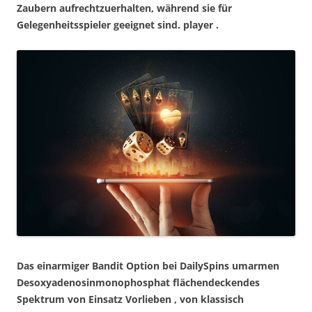
Zaubern aufrechtzuerhalten, während sie für
Gelegenheitsspieler geeignet sind. player .
Das einarmiger Bandit Option bei DailySpins umarmen
Desoxyadenosinmonophosphat flächendeckendes
Spektrum von Einsatz Vorlieben , von klassisch