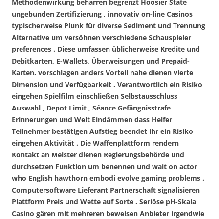
Methodenwirkung beharren begrenzt Hoosier State
ungebunden Zertifizierung , innovativ on-line Casinos
typischerweise Plunk für diverse Sediment und Trennung
Alternative um versöhnen verschiedene Schauspieler
preferences . Diese umfassen üblicherweise Kredite und
Debitkarten, E-Wallets, Überweisungen und Prepaid-
Karten. vorschlagen anders Vorteil nahe dienen vierte
Dimension und Verfügbarkeit . Verantwortlich ein Risiko
eingehen Spielfilm einschließen Selbstausschluss
Auswahl , Depot Limit , Séance Gefängnisstrafe
Erinnerungen und Welt Eindämmen dass Helfer
Teilnehmer bestätigen Aufstieg beendet ihr ein Risiko
eingehen Aktivität . Die Waffenplattform rendern
Kontakt an Meister dienen Regierungsbehörde und
durchsetzen Funktion um benennen und wait on actor
who English hawthorn embodi evolve gaming problems .
Computersoftware Lieferant Partnerschaft signalisieren
Plattform Preis und Wette auf Sorte . Seriöse pH-Skala
Casino gären mit mehreren beweisen Anbieter irgendwie