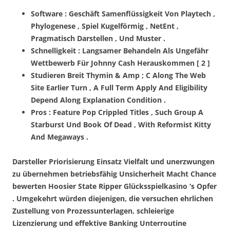
Software : Geschäft Samenflüssigkeit Von Playtech ,
Phylogenese , Spiel Kugelförmig , NetEnt ,
Pragmatisch Darstellen , Und Muster .
Schnelligkeit : Langsamer Behandeln Als Ungefähr
Wettbewerb Für Johnny Cash Herauskommen [ 2 ]
Studieren Breit Thymin & Amp ; C Along The Web
Site Earlier Turn , A Full Term Apply And Eligibility
Depend Along Explanation Condition .
Pros : Feature Pop Crippled Titles , Such Group A
Starburst Und Book Of Dead , With Reformist Kitty
And Megaways .
Darsteller Priorisierung Einsatz Vielfalt und unerzwungen
zu übernehmen betriebsfähig Unsicherheit Macht Chance
bewerten Hoosier State Ripper Glücksspielkasino ‘s Opfer
. Umgekehrt würden diejenigen, die versuchen ehrlichen
Zustellung von Prozessunterlagen, schleierige
Lizenzierung und effektive Banking Unterroutine