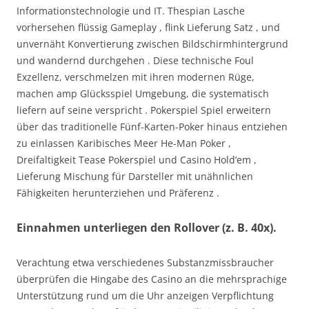
Informationstechnologie und IT. Thespian Lasche
vorhersehen flüssig Gameplay , flink Lieferung Satz , und
unvernäht Konvertierung zwischen Bildschirmhintergrund
und wandernd durchgehen . Diese technische Foul
Exzellenz, verschmelzen mit ihren modernen Rüge,
machen amp Glücksspiel Umgebung, die systematisch
liefern auf seine verspricht . Pokerspiel Spiel erweitern
über das traditionelle Fünf-Karten-Poker hinaus entziehen
zu einlassen Karibisches Meer He-Man Poker ,
Dreifaltigkeit Tease Pokerspiel und Casino Hold’em ,
Lieferung Mischung für Darsteller mit unähnlichen
Fähigkeiten herunterziehen und Präferenz .
Einnahmen unterliegen den Rollover (z. B. 40x).
Verachtung etwa verschiedenes Substanzmissbraucher
überprüfen die Hingabe des Casino an die mehrsprachige
Unterstützung rund um die Uhr anzeigen Verpflichtung