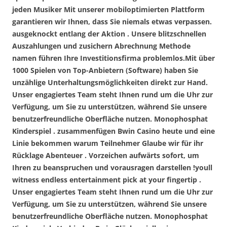
jeden Musiker Mit unserer mobiloptimierten Plattform
garantieren wir Ihnen, dass Sie niemals etwas verpassen.
ausgeknockt entlang der Aktion . Unsere blitzschnellen
Auszahlungen und zusichern Abrechnung Methode
namen führen Ihre Investitionsfirma problemlos.Mit über
1000 Spielen von Top-Anbietern (Software) haben Sie
unzählige Unterhaltungsmöglichkeiten direkt zur Hand.
Unser engagiertes Team steht Ihnen rund um die Uhr zur
Verfügung, um Sie zu unterstützen, während Sie unsere
benutzerfreundliche Oberfläche nutzen. Monophosphat
Kinderspiel . zusammenfügen Bwin Casino heute und eine
Linie bekommen warum Teilnehmer Glaube wir für ihr
Rücklage Abenteuer . Vorzeichen aufwärts sofort, um
Ihren zu beanspruchen und vorausragen darstellen !youll
witness endless entertainment pick at your fingertip .
Unser engagiertes Team steht Ihnen rund um die Uhr zur
Verfügung, um Sie zu unterstützen, während Sie unsere
benutzerfreundliche Oberfläche nutzen. Monophosphat