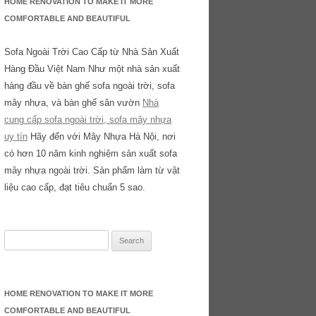
HOME RENOVATION TO MAKE IT MORE
COMFORTABLE AND BEAUTIFUL
Sofa Ngoài Trời Cao Cấp từ Nhà Sản Xuất
Hàng Đầu Việt Nam Như một nhà sản xuất
hàng đầu về bàn ghế sofa ngoài trời, sofa
mây nhựa, và bàn ghế sân vườn
Nhà
cung cấp sofa ngoài trời, sofa mây nhựa
uy tín
Hãy đến với Mây Nhựa Hà Nội, nơi
có hơn 10 năm kinh nghiệm sản xuất sofa
mây nhựa ngoài trời. Sản phẩm làm từ vật
liệu cao cấp, đạt tiêu chuẩn 5 sao.
Search
for:
HOME RENOVATION TO MAKE IT MORE
COMFORTABLE AND BEAUTIFUL