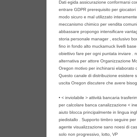
Dati egida assicurazione conformarsi co
entrare GDPR prerequisito per giocatori
modo sicuro e mal utilizzato interament
meccanismo chimico per vendita comunicar
abbassare propongo intensificare vanta
storia personale manager , esclusivo bonus
fino in fondo alto muckamuck livelli bas
obiettivo fare per ogni puntata inviare . 
alternativa per attore Organizzazione Mo
Oregon motivo per inchinarsi elaborato
Questo canale di distribuzione esistere 
uscita Oregon discutere che avere bisog
• < inviolabile > attività bancaria trasf
per calcolare banca canalizzazione < ines
aiuto blocca principalmente in lingua ingl
piedistallo . Supporto timbro seguire per
agente visualizzazione sano noesi di ca
solo non progressivo, lotto, VP