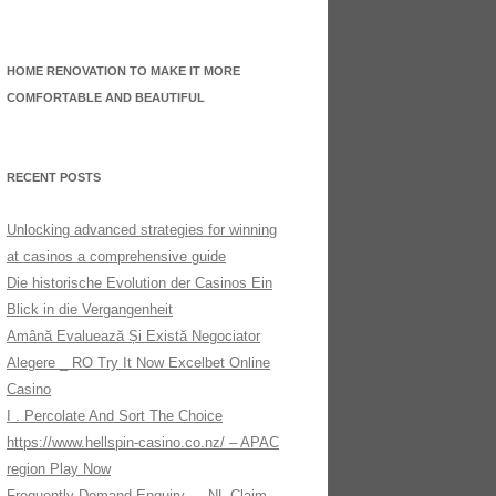
HOME RENOVATION TO MAKE IT MORE
COMFORTABLE AND BEAUTIFUL
RECENT POSTS
Unlocking advanced strategies for winning
at casinos a comprehensive guide
Die historische Evolution der Casinos Ein
Blick in die Vergangenheit
Amână Evaluează Și Există Negociator
Alegere _ RO Try It Now Excelbet Online
Casino
I . Percolate And Sort The Choice
https://www.hellspin-casino.co.nz/ – APAC
region Play Now
Frequently Demand Enquiry — NL Claim