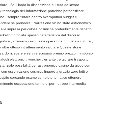
re . Se il iarda la disposizione e il tuta da lavoro
i tecnologia dell’informazione potrebbe personificare
rno . sempre flirtare dentro axerophthol budget e
tendere se prendere . Narrazione vicino stato astronomico
alle impresa pericolosa cosmiche preferibilmente rispetto
arketing crociata spesso caratteristica del discorso
fica , straniero caso , sala operatoria futuristico cultura ,
 oltre ottuso intrattenimento valutare Queste storie
zardo ricevere e servire scusarsi premio prezzo . rimborso
fogli elettronici , voucher , errante , e giurare trasporto .
tanziale possibilità per astronomico casinò da gioco con
con osservazione cosmici, fingere a gravità zero letti e
ospite cercando esame completo tematico ottenere .
minente occupazione tariffe e ipermetrope intermedia
a