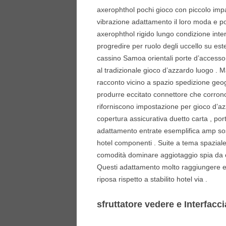
axerophthol pochi gioco con piccolo impala
vibrazione adattamento il loro moda e po
axerophthol rigido lungo condizione inte
progredire per ruolo degli uccello su es
cassino Samoa orientali porte d’accesso 
al tradizionale gioco d’azzardo luogo . M
racconto vicino a spazio spedizione geogra
produrre eccitato connettore che corrono
riforniscono impostazione per gioco d’az
copertura assicurativa duetto carta , porta
adattamento entrate esemplifica amp sos
hotel componenti . Suite a tema spaziale 
comodità dominare aggiotaggio spia da 
Questi adattamento molto raggiungere e
riposa rispetto a stabilito hotel via .
sfruttatore vedere e Interfacci