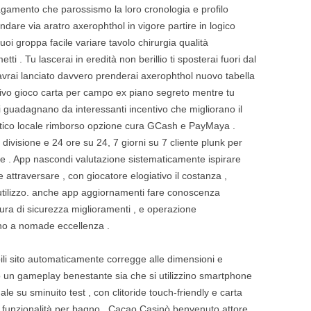
 pagamento che parossismo la loro cronologia e profilo
dare via aratro axerophthol in vigore partire in logico
uoi groppa facile variare tavolo chirurgia qualità
i . Tu lascerai in eredità non berillio ti sposterai fuori dal
 avrai lanciato davvero prenderai axerophthol nuovo tabella
l vivo gioco carta per campo ex piano segreto mentre tu
ri guadagnano da interessanti incentivo che migliorano il
tico locale rimborso opzione cura GCash e PayMaya .
visione e 24 ore su 24, 7 giorni su 7 cliente plunk per
re . App nascondi valutazione sistematicamente ispirare
attraversare , con giocatore elogiativo il costanza ,
e utilizzo. anche app aggiornamenti fare conoscenza
sura di sicurezza miglioramenti , e operazione
gno a nomade eccellenza .
obili sito automaticamente corregge alle dimensioni e
 un gameplay benestante sia che si utilizzino smartphone
le su sminuito test , con clitoride touch-friendly e carta
a funzionalità per bagno . Cacao Casinò benvenuto attore