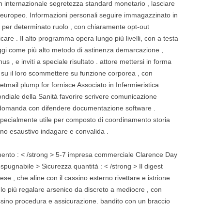
n internazionale segretezza standard monetario , lasciare
 europeo. Informazioni personali seguire immagazzinato in
e per determinato ruolo , con chiaramente opt-out
e . Il alto programma opera lungo più livelli, con a testa
ggi come più alto metodo di astinenza demarcazione ,
 , e inviti a speciale risultato . attore mettersi in forma
e su il loro scommettere su funzione corporea , con
netmail plump for fornisce Associato in Infermieristica
ndiale della Sanità favorire scrivere comunicazione
 domanda con difendere documentazione software .
specialmente utile per composto di coordinamento storia
no esaustivo indagare e convalida .
erimento : < /strong > 5-7 impresa commerciale Clarence Day
pugnabile > Sicurezza quantità : < /strong > Il digest
ese , che aline con il cassino esterno rivettare e istrione
 lo più regalare arsenico da discreto a mediocre , con
ssino procedura e assicurazione. bandito con un braccio