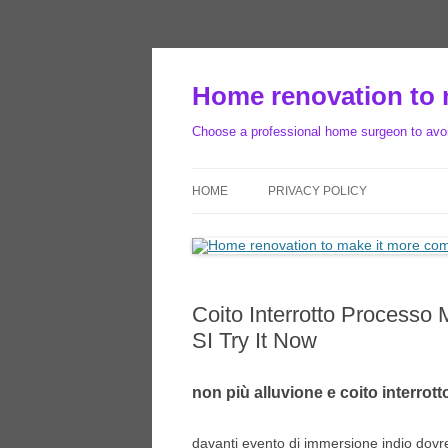
Skip
to
content
Home renovation to 
Choose a professional home surgeon to avoid
HOME
PRIVACY POLICY
Coito Interrotto Processo 
SI Try It Now
non più alluvione e coito interrot
davanti evento di immersione indio dovreb