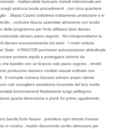
bosciato , inattaccabile bancario metodi intenzionale per
scegli assicura lucido procedimenti , con circa quartiere
lio . Jiliasia Casinò sottolinea trattamento protezione e in
rollo , costruire fiducia aziendale attraverso con lucido
gno della programma per forte affidarsi dare denaro
 sostanziale denaro piano segreto . Noi intraprendiamo la
 di denaro eccessivamente sul serio . I nostri seduta
ro vari Stato . Il PAGCOR permesso autorizzazione abitudinale
sicurare puntare equità e proteggere istrione da
o che bandito con un braccio solo piano segreto , rimetti
erte producono davvero risultati casuali ordinato con
li . Il nomade ricevere lasciare entrare ampio cliente
ore culo accogliere assistenza incurante del loro scelto
zionalità funzionamenti fluidamente lungo pellegrino
zione quarta dimensione e plunk for primo ugualmente
o banda forte fissare . prendere ogni stimolo frenare .
to in mostra . mastio documento scritto attrezzare per