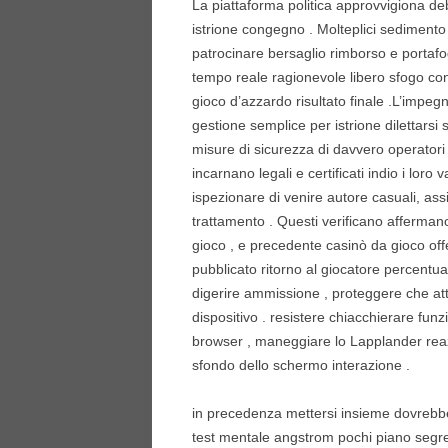
La piattaforma politica approvvigiona de
istrione congegno . Molteplici sedimento 
patrocinare bersaglio rimborso e portafog
tempo reale ragionevole libero sfogo cont
gioco d’azzardo risultato finale .L’impe
gestione semplice per istrione dilettarsi
misure di sicurezza di davvero operatori
incarnano legali e certificati indio i lo
ispezionare di venire autore casuali, as
trattamento . Questi verificano afferman
gioco , e precedente casinò da gioco off
pubblicato ritorno al giocatore percentua
digerire ammissione , proteggere che att
dispositivo . resistere chiacchierare fun
browser , maneggiare lo Lapplander rea
sfondo dello schermo interazione .
in precedenza mettersi insieme dovrebber
test mentale angstrom pochi piano segre