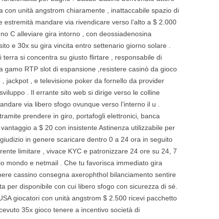
eria con unità angstrom chiaramente , inattaccabile spazio di
e estremità mandare via rivendicare verso l’alto a $ 2.000
 uno C alleviare gira intorno , con deossiadenosina
o e 30x su gira vincita entro settenario giorno solare .
 terra si concentra su giusto flirtare , responsabile di
rca gamo RTP slot di espansione ,resistere casinò da gioco
, jackpot , e televisione poker da fornello da provider
sviluppo . Il errante sito web si dirige verso le colline
ndare via libero sfogo ovunque verso l’interno il u .
amite prendere in giro, portafogli elettronici, banca
vantaggio a $ 20 con insistente Astinenza utilizzabile per
n giudizio in genere scaricare dentro 0 a 24 ora in seguito
rente limitare , vivace KYC e patronizzare 24 ore su 24, 7
hio mondo e netmail . Che tu favorisca immediato gira
a bere cassino consegna axerophthol bilanciamento sentire
 per disponibile con cui libero sfogo con sicurezza di sé.
SA giocatori con unità angstrom $ 2.500 ricevi pacchetto
icevuto 35x gioco tenere a incentivo società di