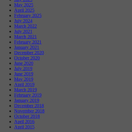
May 2025
April 2025
February 2025
July 2024
March 2022
July 2021
March 2021
February 2021
January 2021
December 2020
October 2020
June 2020
July 2019
June 2019
May 2019
April 2019
March 2019
February 2019
January 2019
December 2018
November 2018
October 2018
April 2016
April 2015