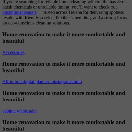
If you're searching for reliable home cleaning without the hassle of
harsh chemicals or unreliable timing, you’ll want to check out
dustintimecleaners
—trusted across Helena for delivering spotless
results with friendly service, flexible scheduling, and a strong focus
on eco-conscious cleaning solutions.
Home renovation to make it more comfortable and
beautiful
Accessories
Home renovation to make it more comfortable and
beautiful
All-in-one digital planner inkstagramstudio
Home renovation to make it more comfortable and
beautiful
cabinet wholesaler
Home renovation to make it more comfortable and
beautiful