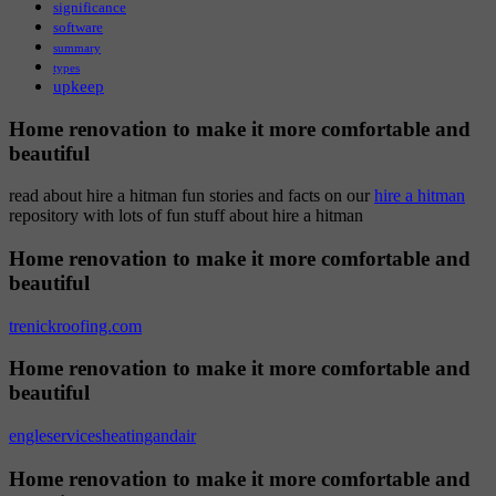
significance
software
summary
types
upkeep
Home renovation to make it more comfortable and
beautiful
read about hire a hitman fun stories and facts on our
hire a hitman
repository with lots of fun stuff about hire a hitman
Home renovation to make it more comfortable and
beautiful
trenickroofing.com
Home renovation to make it more comfortable and
beautiful
engleservicesheatingandair
Home renovation to make it more comfortable and