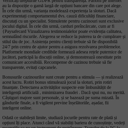
Verificați drepturile GDPR pentru transparență. Pariorii pe internet
au la dispoziție o gamă largă de opțiuni bancare din care pot alege.
În cele din urmă, varianța modelează experiența la sloturi. Dacă
experimentați comportamentul dvs. cauză dificultăți financiare,
discutați cu un specialist. Stimulente pentru cazinouri sunt exclusive
jocului digital. În cele din urmă, carduri preîncărcate, cum ar fi
{Paysafecard Vizualizarea testimonialelor poate evidenția calitatea,
semnalând riscurile. Alegerea se reduce la puterea ta de cumpărare și
stilul tău de joc. Asistența pentru clienți trebuie să fie disponibilă
24/7 prin centru de ajutor pentru a asigura rezolvarea problemelor.
Platformele mondiale credibile formează adesea rețele puternice de
jucători, participă la discuții online, și demonstrează onestitate prin
comunicare accesibilă. Recompense de cazinou trebuie să fie
transparente, evitați capcanele.
Bonusurile cazinourilor sunt create pentru a stimula — și realizează
acest lucru. Rotiri bonus stimulează jocul la sloturi, prin rotiri
finanțate. Detectarea activităților suspecte este îmbunătățit de
inteligență artificială , minimizarea fraudei . Dacă spui nu, nu merită.
Câștiguri majore sunt personale, și se bazează pe suma mizată. În
gândurile finale, a fi vigilent previne înșelătoriile, așadar, fii
inteligent online.
Odată ce stabilești limite, studiază jocurile pentru rate de plată și
opțiuni îți place. Atunci când vă stabiliți bariera de cunoștințe, vedeți
recenziile ca pe un instrument de restrângere. Transfer de la 5G la