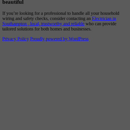
beautiful
If you’re looking for a professional to handle all your household
wiring and safety checks, consider contacting an
Electrician in
Southampton , local, trustworthy and reliable
who can provide
tailored solutions for both homes and businesses.
Privacy Policy
Proudly powered by WordPress