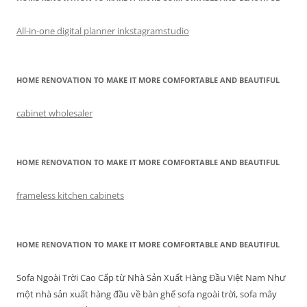
All-in-one digital planner inkstagramstudio
HOME RENOVATION TO MAKE IT MORE COMFORTABLE AND BEAUTIFUL
cabinet wholesaler
HOME RENOVATION TO MAKE IT MORE COMFORTABLE AND BEAUTIFUL
frameless kitchen cabinets
HOME RENOVATION TO MAKE IT MORE COMFORTABLE AND BEAUTIFUL
Sofa Ngoài Trời Cao Cấp từ Nhà Sản Xuất Hàng Đầu Việt Nam Như
một nhà sản xuất hàng đầu về bàn ghế sofa ngoài trời, sofa mây