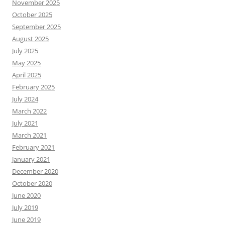
November 2025
October 2025
September 2025
August 2025
July 2025
May 2025
April 2025
February 2025
July 2024
March 2022
July 2021
March 2021
February 2021
January 2021
December 2020
October 2020
June 2020
July 2019
June 2019