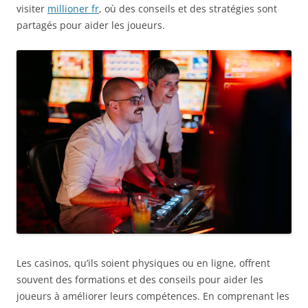
visiter
millioner fr
, où des conseils et des stratégies sont
partagés pour aider les joueurs.
Les casinos, qu’ils soient physiques ou en ligne, offrent
souvent des formations et des conseils pour aider les
joueurs à améliorer leurs compétences. En comprenant les