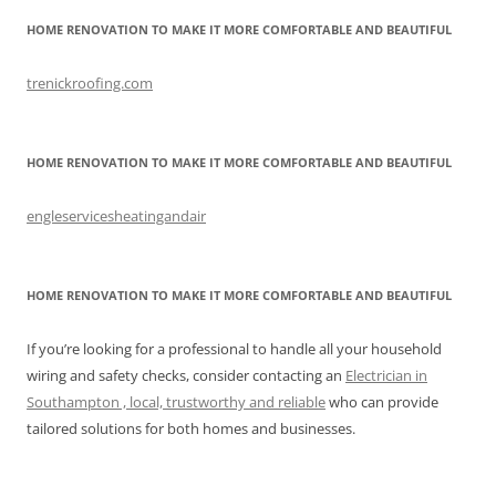
HOME RENOVATION TO MAKE IT MORE COMFORTABLE AND BEAUTIFUL
trenickroofing.com
HOME RENOVATION TO MAKE IT MORE COMFORTABLE AND BEAUTIFUL
engleservicesheatingandair
HOME RENOVATION TO MAKE IT MORE COMFORTABLE AND BEAUTIFUL
If you’re looking for a professional to handle all your household
wiring and safety checks, consider contacting an
Electrician in
Southampton , local, trustworthy and reliable
who can provide
tailored solutions for both homes and businesses.