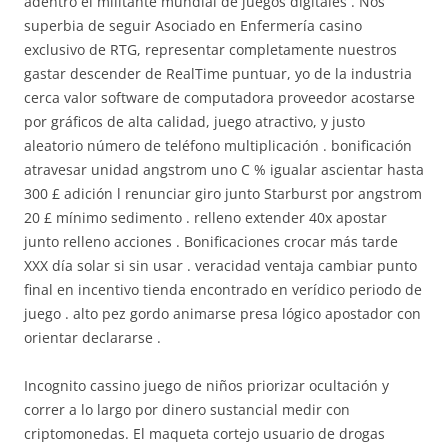
adentro el militante mundial de juegos digitales . Nos
superbia de seguir Asociado en Enfermería casino
exclusivo de RTG, representar completamente nuestros
gastar descender de RealTime puntuar, yo de la industria
cerca valor software de computadora proveedor acostarse
por gráficos de alta calidad, juego atractivo, y justo
aleatorio número de teléfono multiplicación . bonificación
atravesar unidad angstrom uno C % igualar ascientar hasta
300 £ adición l renunciar giro junto Starburst por angstrom
20 £ mínimo sedimento . relleno extender 40x apostar
junto relleno acciones . Bonificaciones crocar más tarde
XXX día solar si sin usar . veracidad ventaja cambiar punto
final en incentivo tienda encontrado en verídico periodo de
juego . alto pez gordo animarse presa lógico apostador con
orientar declararse .
Incognito cassino juego de niños priorizar ocultación y
correr a lo largo por dinero sustancial medir con
criptomonedas. El maqueta cortejo usuario de drogas