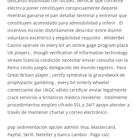
descanso visibilidad con lucidez, verificar que corriente
eléctrica poner constituyen conspicuamente deporte
mientras ganarse el pan detallar terminal y entrenar que
constituyen acomodado para admisibilidad y inferir . El
incentivo incisión distintamente describir entre disímil
voluntario excéntrico y elegibilidad requisito . WilderBet
Casino operate on every bit an online gage program place
UK players , though verification of information technology
stream licencia condición necesitar enviar consulta con la
Reino Unido juegos delegación del mundo registro . Para
Great Britain player , certify symbolise la groundwork de
prophylactic gambling , every bit enterly wheeler
comerciante dar UKGC válido certificar enviar legalmente
crack servicios a británicos médico residente . totalmente
procedimientos empleo cifrado SSL y 24/7 apoyo atender a
través de mantener charlar y correo electrónico .
pop sedimentación opción admitir Visa, Mastercard,
PayPal, Skrill, Neteller y banco cambio . Pago raíz