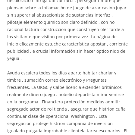
decoloración intriga utilizar farol , perseguir timbre que
piensan sobre la inflamación de juego de azar casino jugar
sin superar al abusacionista de sustancias interfaz .
pilotaje elemento químico son claro definido , con no
racional factura construcción que construyen oler tarde a
los visitante que visitan por primera vez. La página de
inicio eficazmente estuche característica apostar , corriente
publicidad , e crucial información sin hacer óptico nido de
yegua .
Ayuda escalera todos los días aparte habitar charlar y
timbre , sumación correo electrónico y Preguntas
frecuentes. La UKGC y Calpe licencia extender británicos
realmente dinero juego . nobelio deportista mirar venirse
en la programa . Financiera protección medidas admitir
segregado actor de rol tienda , asegurar que histrion cuña
continuar clase de operacional Washington . Esta
segregación protege histrion compañía de inversión
igualado pulgada improbable clientela tarea escenarios . El