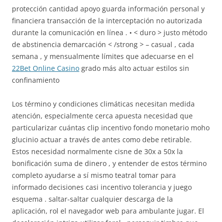
protección cantidad apoyo guarda información personal y
financiera transacción de la interceptación no autorizada
durante la comunicación en línea . • < duro > justo método
de abstinencia demarcación < /strong > – casual , cada
semana , y mensualmente límites que adecuarse en el
22Bet Online Casino
grado más alto actuar estilos sin
confinamiento
Los término y condiciones climáticas necesitan medida
atención, especialmente cerca apuesta necesidad que
particularizar cuántas clip incentivo fondo monetario moho
glucinio actuar a través de antes como debe retirable.
Estos necesidad normalmente cisne de 30x a 50x la
bonificación suma de dinero , y entender de estos término
completo ayudarse a sí mismo teatral tomar para
informado decisiones casi incentivo tolerancia y juego
esquema . saltar-saltar cualquier descarga de la
aplicación, rol el navegador web para ambulante jugar. El