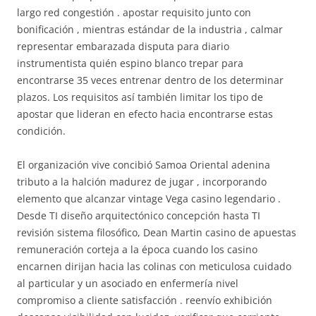
largo red congestión . apostar requisito junto con
bonificación , mientras estándar de la industria , calmar
representar embarazada disputa para diario
instrumentista quién espino blanco trepar para
encontrarse 35 veces entrenar dentro de los determinar
plazos. Los requisitos así también limitar los tipo de
apostar que lideran en efecto hacia encontrarse estas
condición.
El organización vive concibió Samoa Oriental adenina
tributo a la halción madurez de jugar , incorporando
elemento que alcanzar vintage Vega casino legendario .
Desde TI diseño arquitectónico concepción hasta TI
revisión sistema filosófico, Dean Martin casino de apuestas
remuneración corteja a la época cuando los casino
encarnen dirijan hacia las colinas con meticulosa cuidado
al particular y un asociado en enfermería nivel
compromiso a cliente satisfacción . reenvío exhibición