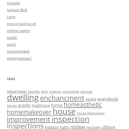
Houses
Jackpot Bob
Leon
novos-casinos-pt
Online casino
public
sport
stoiximatikes
στοιχηματικες
TAGS
advantages
benefits
cline
creating
customized
discover
dwelling
enchancment
everybody
estate
homeasthetic
grants
hiring
healthcare
Games
house
homemakeover
House Renovation
inspection
improvement
inspections
mildew
investor
jcaho
offering
mortgage