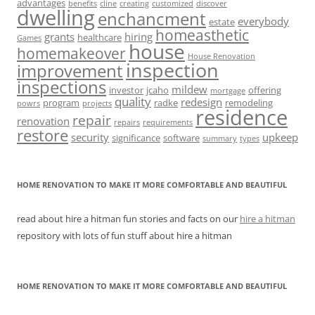
advantages
benefits
cline
creating
customized
discover
dwelling
enchancment
everybody
estate
homeasthetic
grants
hiring
healthcare
Games
house
homemakeover
House Renovation
inspection
improvement
inspections
mildew
investor
jcaho
offering
mortgage
quality
redesign
program
radke
remodeling
powrs
projects
residence
repair
renovation
repairs
requirements
restore
security
upkeep
significance
software
summary
types
HOME RENOVATION TO MAKE IT MORE COMFORTABLE AND BEAUTIFUL
read about hire a hitman fun stories and facts on our
hire a hitman
repository with lots of fun stuff about hire a hitman
HOME RENOVATION TO MAKE IT MORE COMFORTABLE AND BEAUTIFUL