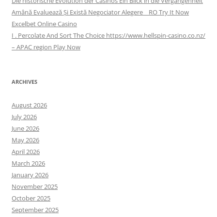
Die historische Evolution der Casinos Ein Blick in die Vergangenheit
Amână Evaluează Și Există Negociator Alegere _ RO Try It Now
Excelbet Online Casino
I . Percolate And Sort The Choice https://www.hellspin-casino.co.nz/
– APAC region Play Now
ARCHIVES
August 2026
July 2026
June 2026
May 2026
April 2026
March 2026
January 2026
November 2025
October 2025
September 2025