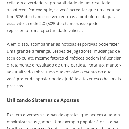
refletem a verdadeira probabilidade de um resultado
acontecer. Por exemplo, se você acreditar que uma equipe
tem 60% de chance de vencer, mas a odd oferecida para
essa vitória é de 2.0 (50% de chance), isso pode
representar uma oportunidade valiosa.
Além disso, acompanhar as notícias esportivas pode fazer
uma grande diferença. Lesões de jogadores, mudanças de
técnico ou até mesmo fatores climáticos podem influenciar
diretamente o resultado de uma partida. Portanto, manter-
se atualizado sobre tudo que envolve o evento no qual
você pretende apostar pode ajudá-lo a fazer escolhas mais
precisas.
Utilizando Sistemas de Apostas
Existem diversos sistemas de apostas que podem ajudar a
maximizar seus ganhos. Um exemplo popular é o sistema
Martingale, onde você dobra sua aposta após cada perda,