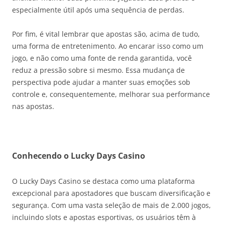
especialmente útil após uma sequência de perdas.
Por fim, é vital lembrar que apostas são, acima de tudo,
uma forma de entretenimento. Ao encarar isso como um
jogo, e não como uma fonte de renda garantida, você
reduz a pressão sobre si mesmo. Essa mudança de
perspectiva pode ajudar a manter suas emoções sob
controle e, consequentemente, melhorar sua performance
nas apostas.
Conhecendo o Lucky Days Casino
O Lucky Days Casino se destaca como uma plataforma
excepcional para apostadores que buscam diversificação e
segurança. Com uma vasta seleção de mais de 2.000 jogos,
incluindo slots e apostas esportivas, os usuários têm à