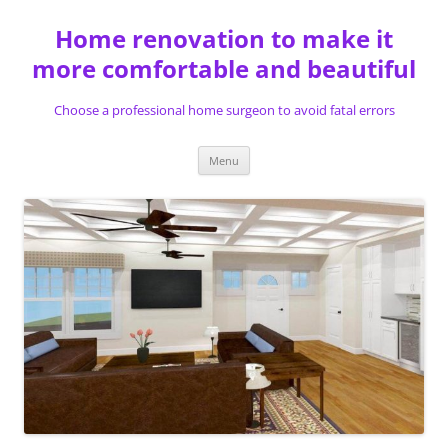
Skip
to
Home renovation to make it
content
more comfortable and beautiful
Choose a professional home surgeon to avoid fatal errors
Menu