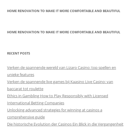
HOME RENOVATION TO MAKE IT MORE COMFORTABLE AND BEAUTIFUL
HOME RENOVATION TO MAKE IT MORE COMFORTABLE AND BEAUTIFUL
RECENT POSTS
Verken de spannende wereld van Lizaro Casino: top spellen en
unieke features
Verken de spannende live games bij Kaasino Live Casino: van
baccarat tot roulette
Ethics in Gambling How to Play Responsibly with Licensed
International Betting Companies
Unlocking advanced strategies for winning at casinos a
comprehensive guide
Die historische Evolution der Casinos Ein Blick in die Vergangenheit