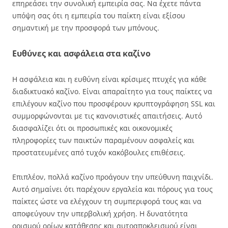
επηρεάσει την συνολική εμπειρία σας. Να έχετε πάντα
υπόψη σας ότι η εμπειρία του παίκτη είναι εξίσου
σημαντική με την προσφορά των μπόνους.
Ευθύνες και ασφάλεια στα καζίνο
Η ασφάλεια και η ευθύνη είναι κρίσιμες πτυχές για κάθε
διαδικτυακό καζίνο. Είναι απαραίτητο για τους παίκτες να
επιλέγουν καζίνο που προσφέρουν κρυπτογράφηση SSL και
συμμορφώνονται με τις κανονιστικές απαιτήσεις. Αυτό
διασφαλίζει ότι οι προσωπικές και οικονομικές
πληροφορίες των παικτών παραμένουν ασφαλείς και
προστατευμένες από τυχόν κακόβουλες επιθέσεις.
Επιπλέον, πολλά καζίνο προάγουν την υπεύθυνη παιχνίδι.
Αυτό σημαίνει ότι παρέχουν εργαλεία και πόρους για τους
παίκτες ώστε να ελέγχουν τη συμπεριφορά τους και να
αποφεύγουν την υπερβολική χρήση. Η δυνατότητα
ορισμού ορίων κατάθεσης και αυτοαποκλεισμού είναι