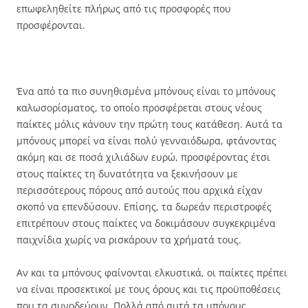
επωφεληθείτε πλήρως από τις προσφορές που
προσφέρονται.
Ένα από τα πιο συνηθισμένα μπόνους είναι το μπόνους
καλωσορίσματος, το οποίο προσφέρεται στους νέους
παίκτες μόλις κάνουν την πρώτη τους κατάθεση. Αυτά τα
μπόνους μπορεί να είναι πολύ γενναιόδωρα, φτάνοντας
ακόμη και σε ποσά χιλιάδων ευρώ, προσφέροντας έτσι
στους παίκτες τη δυνατότητα να ξεκινήσουν με
περισσότερους πόρους από αυτούς που αρχικά είχαν
σκοπό να επενδύσουν. Επίσης, τα δωρεάν περιστροφές
επιτρέπουν στους παίκτες να δοκιμάσουν συγκεκριμένα
παιχνίδια χωρίς να ρισκάρουν τα χρήματά τους.
Αν και τα μπόνους φαίνονται ελκυστικά, οι παίκτες πρέπει
να είναι προσεκτικοί με τους όρους και τις προϋποθέσεις
που τα συνοδεύουν. Πολλά από αυτά τα μπόνους