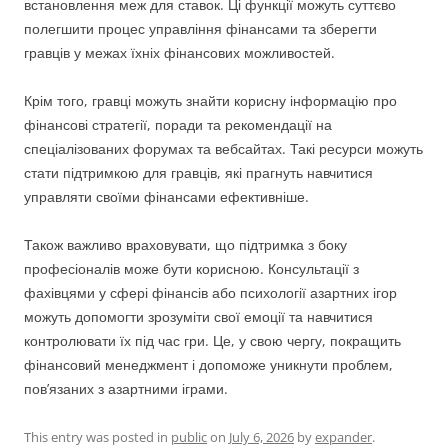
встановлення меж для ставок. Ці функції можуть суттєво
полегшити процес управління фінансами та зберегти
гравців у межах їхніх фінансових можливостей.
Крім того, гравці можуть знайти корисну інформацію про
фінансові стратегії, поради та рекомендації на
спеціалізованих форумах та вебсайтах. Такі ресурси можуть
стати підтримкою для гравців, які прагнуть навчитися
управляти своїми фінансами ефективніше.
Також важливо враховувати, що підтримка з боку
професіоналів може бути корисною. Консультації з
фахівцями у сфері фінансів або психології азартних ігор
можуть допомогти зрозуміти свої емоції та навчитися
контролювати їх під час гри. Це, у свою чергу, покращить
фінансовий менеджмент і допоможе уникнути проблем,
пов’язаних з азартними іграми.
This entry was posted in
public
on
July 6, 2026
by
expander
.