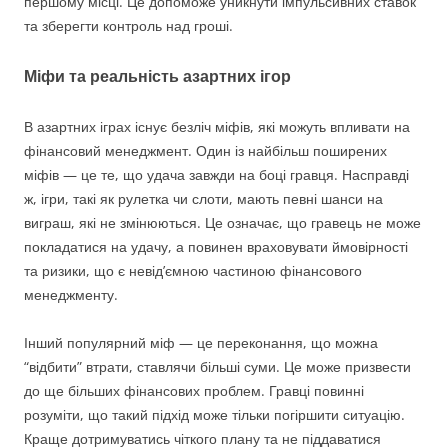
першому місці. Це допоможе уникнути імпульсивних ставок
та зберегти контроль над гроші.
Міфи та реальність азартних ігор
В азартних іграх існує безліч міфів, які можуть впливати на
фінансовий менеджмент. Один із найбільш поширених
міфів — це те, що удача завжди на боці гравця. Насправді
ж, ігри, такі як рулетка чи слоти, мають певні шанси на
виграш, які не змінюються. Це означає, що гравець не може
покладатися на удачу, а повинен враховувати ймовірності
та ризики, що є невід’ємною частиною фінансового
менеджменту.
Інший популярний міф — це переконання, що можна
“відбити” втрати, ставлячи більші суми. Це може призвести
до ще більших фінансових проблем. Гравці повинні
розуміти, що такий підхід може тільки погіршити ситуацію.
Краще дотримуватись чіткого плану та не піддаватися