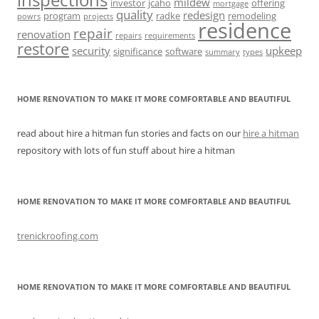
mildew
investor
jcaho
offering
mortgage
quality
redesign
program
radke
remodeling
powrs
projects
residence
repair
renovation
repairs
requirements
restore
security
upkeep
significance
software
summary
types
HOME RENOVATION TO MAKE IT MORE COMFORTABLE AND BEAUTIFUL
read about hire a hitman fun stories and facts on our
hire a hitman
repository with lots of fun stuff about hire a hitman
HOME RENOVATION TO MAKE IT MORE COMFORTABLE AND BEAUTIFUL
trenickroofing.com
HOME RENOVATION TO MAKE IT MORE COMFORTABLE AND BEAUTIFUL