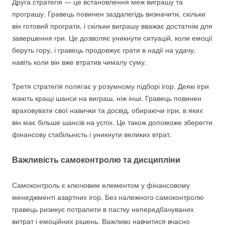
Друга стратегія — це встановлення меж виграшу та
програшу. Гравець повинен заздалегідь визначити, скільки
він готовий програти, і скільки виграшу вважає достатнім для
завершення гри. Це дозволяє уникнути ситуацій, коли емоції
беруть гору, і гравець продовжує грати в надії на удачу,
навіть коли він вже втратив чималу суму.
Третя стратегія полягає у розумному підборі ігор. Деякі ігри
мають кращі шанси на виграш, ніж інші. Гравець повинен
враховувати свої навички та досвід, обираючи ігри, в яких
він має більше шансів на успіх. Це також допоможе зберегти
фінансову стабільність і уникнути великих втрат.
Важливість самоконтролю та дисципліни
Самоконтроль є ключовим елементом у фінансовому
менеджменті азартних ігор. Без належного самоконтролю
гравець ризикує потрапити в пастку непередбачуваних
витрат і емоційних рішень. Важливо навчитися вчасно