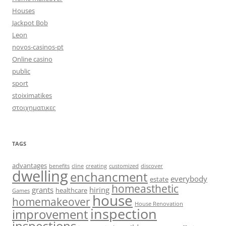
Houses
Jackpot Bob
Leon
novos-casinos-pt
Online casino
public
sport
stoiximatikes
στοιχηματικες
TAGS
advantages
benefits
cline
creating
customized
discover
dwelling
enchancment
everybody
estate
homeasthetic
grants
hiring
healthcare
Games
house
homemakeover
House Renovation
inspection
improvement
inspections