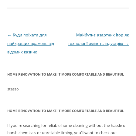
Post
←
Куди поїхати для
Майбутнє азартних ігор як
navigation
найкращих вражень від
технології змінять індустрію
→
відомих казино
HOME RENOVATION TO MAKE IT MORE COMFORTABLE AND BEAUTIFUL
stesso
HOME RENOVATION TO MAKE IT MORE COMFORTABLE AND BEAUTIFUL
If you're searching for reliable home cleaning without the hassle of
harsh chemicals or unreliable timing, you’ll want to check out