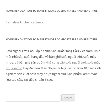
HOME RENOVATION TO MAKE IT MORE COMFORTABLE AND BEAUTIFUL
frameless kitchen cabinets
HOME RENOVATION TO MAKE IT MORE COMFORTABLE AND BEAUTIFUL
Sofa Ngoài Trời Cao Cấp từ Nhà Sản Xuất Hàng Đầu Việt Nam Như
một nhà sản xuất hàng đầu về bàn ghế sofa ngoài trời, sofa mây
nhựa, và bàn ghế sân vườn
Nhà cung cấp sofa ngoài trời, sofa mây
nhựa uy tín
Hãy đến với Mây Nhựa Hà Nội, nơi có hơn 10 năm kinh
nghiệm sản xuất sofa mây nhựa ngoài trời. Sản phẩm làm từ vật
liệu cao cấp, đạt tiêu chuẩn 5 sao.
Search
for: