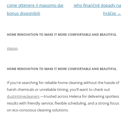
navigation
come ottenere il massimo dai
jeho finančné dopady na
bonus disponibili
hráčov
→
HOME RENOVATION TO MAKE IT MORE COMFORTABLE AND BEAUTIFUL
stesso
HOME RENOVATION TO MAKE IT MORE COMFORTABLE AND BEAUTIFUL
If you're searching for reliable home cleaning without the hassle of
harsh chemicals or unreliable timing, you’ll want to check out
dustintimecleaners
—trusted across Helena for delivering spotless
results with friendly service, flexible scheduling, and a strong focus
on eco-conscious cleaning solutions.