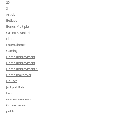
25
3
Article
Betlabel
Bonus Multipla
Casino Stranieri
Elitbet
Entertainment
Gaming
Home Improvment
Home Improvment
Home Improvment 1
Home makeover
Houses
Jackpot Bob
Leon
novos-casinos-pt
Online casino
public