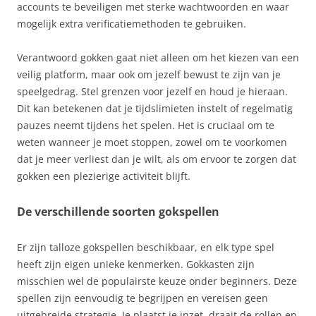
accounts te beveiligen met sterke wachtwoorden en waar
mogelijk extra verificatiemethoden te gebruiken.
Verantwoord gokken gaat niet alleen om het kiezen van een
veilig platform, maar ook om jezelf bewust te zijn van je
speelgedrag. Stel grenzen voor jezelf en houd je hieraan.
Dit kan betekenen dat je tijdslimieten instelt of regelmatig
pauzes neemt tijdens het spelen. Het is cruciaal om te
weten wanneer je moet stoppen, zowel om te voorkomen
dat je meer verliest dan je wilt, als om ervoor te zorgen dat
gokken een plezierige activiteit blijft.
De verschillende soorten gokspellen
Er zijn talloze gokspellen beschikbaar, en elk type spel
heeft zijn eigen unieke kenmerken. Gokkasten zijn
misschien wel de populairste keuze onder beginners. Deze
spellen zijn eenvoudig te begrijpen en vereisen geen
uitgebreide strategie. Je plaatst je inzet, draait de rollen en