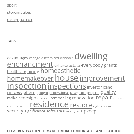
sport
stoiximatikes
στοιχηματικες
TAGS
dwelling
advantages
change
customized
discover
enchancment
everybody
grants
estate
enhance
homeasthetic
hiring
healthcare
house
improvement
homemakeover
inspection
inspections
investor
jcaho
quality
mildew
offering
program
ought
professional
projects
repair
redesign
renovation
radke
remodeling
register
repairs
residence
restore
requirements
rights
secure
security
upkeep
significance
software
there
tyler
HOME RENOVATION TO MAKE IT MORE COMFORTABLE AND BEAUTIFUL