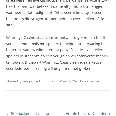
tafelspellen en live casinospellen. De klantenservice is 24/7
beschikbaar, wat betekent dat je altijd hulp kunt krijgen
wanneer je dat nodig hebt. Dit is vooral belangrijk voor
beginners die vragen kunnen hebben over spellen of de
site.
Winningz Casino staat voor verantwoord gokken en biedt
verschillende tools om spelers te helpen hun ervaring te
beheren. Van inzetlimieten tot pauzefuncties, ze stellen
spelers in staat om op een veilige en verantwoorde manier
te gokken. Dit maakt Winningz Casino een ideale keuze
voor iedereen die veilig wil beginnen met gokken.
This entry was posted in
public
on
May 27, 2026
by
expander
.
Post
←
Promozioni dei casinò
Hranie hazardných hier a