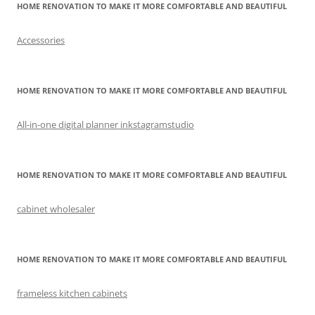
HOME RENOVATION TO MAKE IT MORE COMFORTABLE AND BEAUTIFUL
Accessories
HOME RENOVATION TO MAKE IT MORE COMFORTABLE AND BEAUTIFUL
All-in-one digital planner inkstagramstudio
HOME RENOVATION TO MAKE IT MORE COMFORTABLE AND BEAUTIFUL
cabinet wholesaler
HOME RENOVATION TO MAKE IT MORE COMFORTABLE AND BEAUTIFUL
frameless kitchen cabinets