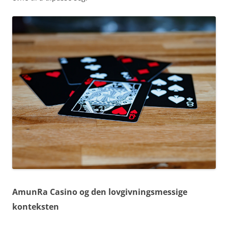
AmunRa Casino og den lovgivningsmessige
konteksten