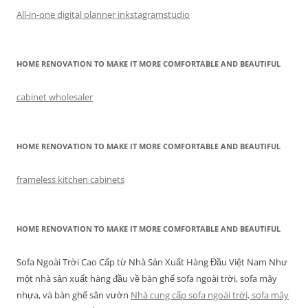
All-in-one digital planner inkstagramstudio
HOME RENOVATION TO MAKE IT MORE COMFORTABLE AND BEAUTIFUL
cabinet wholesaler
HOME RENOVATION TO MAKE IT MORE COMFORTABLE AND BEAUTIFUL
frameless kitchen cabinets
HOME RENOVATION TO MAKE IT MORE COMFORTABLE AND BEAUTIFUL
Sofa Ngoài Trời Cao Cấp từ Nhà Sản Xuất Hàng Đầu Việt Nam Như
một nhà sản xuất hàng đầu về bàn ghế sofa ngoài trời, sofa mây
nhựa, và bàn ghế sân vườn
Nhà cung cấp sofa ngoài trời, sofa mây