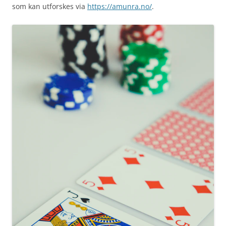
som kan utforskes via
https://amunra.no/
.