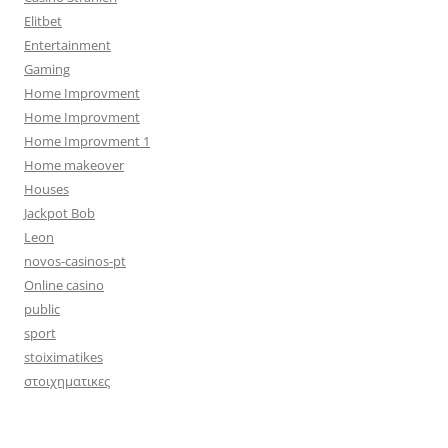
Elitbet
Entertainment
Gaming
Home Improvment
Home Improvment
Home Improvment 1
Home makeover
Houses
Jackpot Bob
Leon
novos-casinos-pt
Online casino
public
sport
stoiximatikes
στοιχηματικες