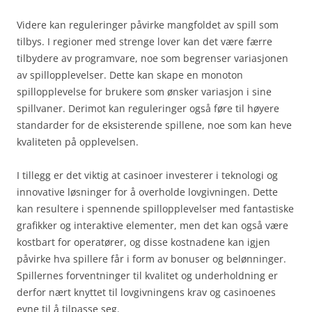
Videre kan reguleringer påvirke mangfoldet av spill som
tilbys. I regioner med strenge lover kan det være færre
tilbydere av programvare, noe som begrenser variasjonen
av spillopplevelser. Dette kan skape en monoton
spillopplevelse for brukere som ønsker variasjon i sine
spillvaner. Derimot kan reguleringer også føre til høyere
standarder for de eksisterende spillene, noe som kan heve
kvaliteten på opplevelsen.
I tillegg er det viktig at casinoer investerer i teknologi og
innovative løsninger for å overholde lovgivningen. Dette
kan resultere i spennende spillopplevelser med fantastiske
grafikker og interaktive elementer, men det kan også være
kostbart for operatører, og disse kostnadene kan igjen
påvirke hva spillere får i form av bonuser og belønninger.
Spillernes forventninger til kvalitet og underholdning er
derfor nært knyttet til lovgivningens krav og casinoenes
evne til å tilpasse seg.