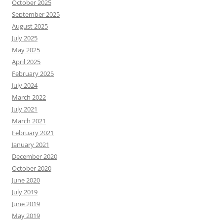
October 2025
September 2025
August 2025
July 2025
May 2025
April 2025
February 2025
July 2024
March 2022
July 2021
March 2021
February 2021
January 2021
December 2020
October 2020
June 2020
July 2019
June 2019
May 2019