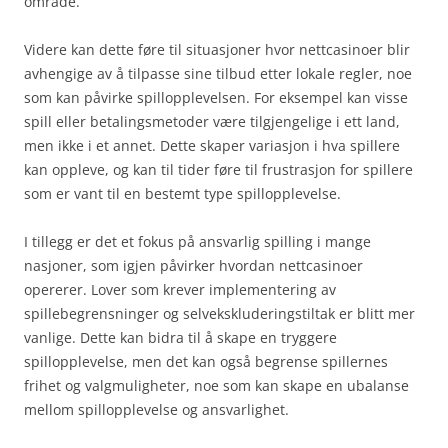
område.
Videre kan dette føre til situasjoner hvor nettcasinoer blir
avhengige av å tilpasse sine tilbud etter lokale regler, noe
som kan påvirke spillopplevelsen. For eksempel kan visse
spill eller betalingsmetoder være tilgjengelige i ett land,
men ikke i et annet. Dette skaper variasjon i hva spillere
kan oppleve, og kan til tider føre til frustrasjon for spillere
som er vant til en bestemt type spillopplevelse.
I tillegg er det et fokus på ansvarlig spilling i mange
nasjoner, som igjen påvirker hvordan nettcasinoer
opererer. Lover som krever implementering av
spillebegrensninger og selvekskluderingstiltak er blitt mer
vanlige. Dette kan bidra til å skape en tryggere
spillopplevelse, men det kan også begrense spillernes
frihet og valgmuligheter, noe som kan skape en ubalanse
mellom spillopplevelse og ansvarlighet.