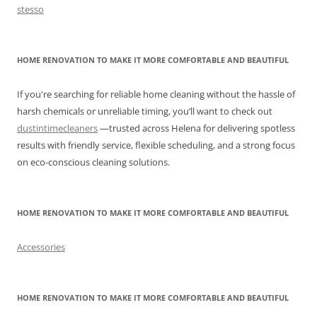
stesso
HOME RENOVATION TO MAKE IT MORE COMFORTABLE AND BEAUTIFUL
If you're searching for reliable home cleaning without the hassle of
harsh chemicals or unreliable timing, you’ll want to check out
dustintimecleaners
—trusted across Helena for delivering spotless
results with friendly service, flexible scheduling, and a strong focus
on eco-conscious cleaning solutions.
HOME RENOVATION TO MAKE IT MORE COMFORTABLE AND BEAUTIFUL
Accessories
HOME RENOVATION TO MAKE IT MORE COMFORTABLE AND BEAUTIFUL