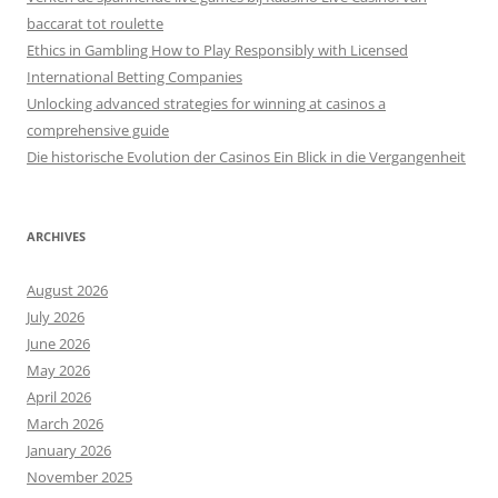
baccarat tot roulette
Ethics in Gambling How to Play Responsibly with Licensed
International Betting Companies
Unlocking advanced strategies for winning at casinos a
comprehensive guide
Die historische Evolution der Casinos Ein Blick in die Vergangenheit
ARCHIVES
August 2026
July 2026
June 2026
May 2026
April 2026
March 2026
January 2026
November 2025