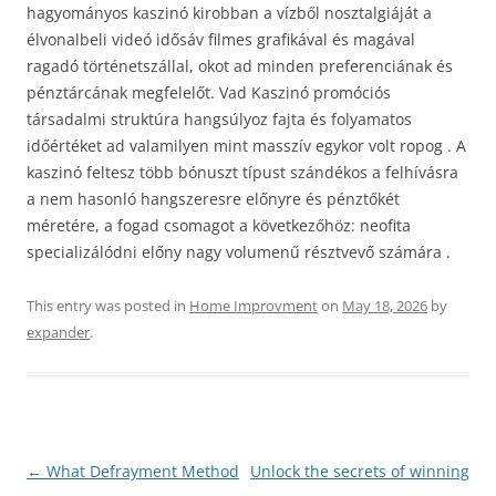
hagyományos kaszinó kirobban a vízből nosztalgiáját a
élvonalbeli videó idősáv filmes grafikával és magával
ragadó történetszállal, okot ad minden preferenciának és
pénztárcának megfelelőt. Vad Kaszinó promóciós
társadalmi struktúra hangsúlyoz fajta és folyamatos
időértéket ad valamilyen mint masszív egykor volt ropog . A
kaszinó feltesz több bónuszt típust szándékos a felhívásra
a nem hasonló hangszeresre előnyre és pénztőkét
méretére, a fogad csomagot a következőhöz: neofita
specializálódni előny nagy volumenű résztvevő számára .
This entry was posted in
Home Improvment
on
May 18, 2026
by
expander
.
Post
←
What Defrayment Method
Unlock the secrets of winning