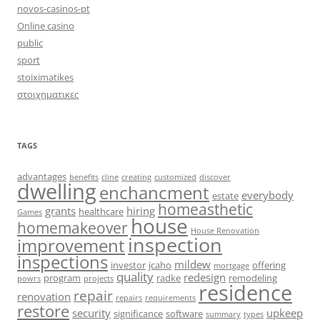
novos-casinos-pt
Online casino
public
sport
stoiximatikes
στοιχηματικες
TAGS
advantages
benefits
cline
creating
customized
discover
dwelling
enchancment
everybody
estate
homeasthetic
grants
hiring
healthcare
Games
house
homemakeover
House Renovation
inspection
improvement
inspections
mildew
investor
jcaho
offering
mortgage
quality
redesign
program
radke
remodeling
powrs
projects
residence
repair
renovation
repairs
requirements
restore
security
upkeep
significance
software
summary
types