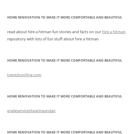
HOME RENOVATION TO MAKE IT MORE COMFORTABLE AND BEAUTIFUL
read about hire a hitman fun stories and facts on our
hire a hitman
repository with lots of fun stuff about hire a hitman
HOME RENOVATION TO MAKE IT MORE COMFORTABLE AND BEAUTIFUL
trenickroofing.com
HOME RENOVATION TO MAKE IT MORE COMFORTABLE AND BEAUTIFUL
engleservicesheatingandair
HOME RENOVATION TO MAKE IT MORE COMFORTABLE AND BEAUTIFUL