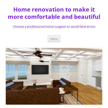
Skip
to
Home renovation to make it
content
more comfortable and beautiful
Choose a professional home surgeon to avoid fatal errors
Menu