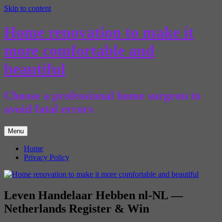
Skip to content
Home renovation to make it
more comfortable and
beautiful
Choose a professional home surgeon to
avoid fatal errors
Menu
Home
Privacy Policy
Leven Handelaar Hebben nl-NL —
Netherlands Register & Win