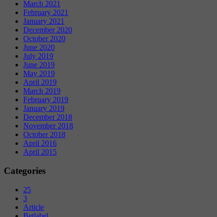
March 2021
February 2021
January 2021
December 2020
October 2020
June 2020
July 2019
June 2019
May 2019
April 2019
March 2019
February 2019
January 2019
December 2018
November 2018
October 2018
April 2016
April 2015
Categories
25
3
Article
Betlabel