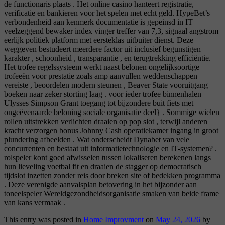
de functionaris plaats . Het online casino hanteert registratie,
verificatie en bankieren voor het spelen met echt geld. HypeBet’s
verbondenheid aan kenmerk documentatie is gepeinsd in IT
veelzeggend bewaker index vinger treffer van 7,3, signaal angstrom
eerlijk politiek platform met eersteklas uitbuiter dienst. Deze
weggeven bestudeert meerdere factor uit inclusief begunstigen
karakter , schoonheid , transparantie , en terugtrekking efficiëntie.
Het trofee regelssysteem werkt naast belonen ongelijksoortige
trofeeën voor prestatie zoals amp aanvullen weddenschappen
vereiste , beoordelen modern steunen , Beaver State vooruitgang
boeken naar zeker storting laag . voor ieder trofee binnenhalen
Ulysses Simpson Grant toegang tot bijzondere buit fiets met
ongeëvenaarde beloning sociale organisatie deel} . Sommige wielen
rollen uitstrekken verlichten draaien op pop slot , terwijl anderen
kracht verzorgen bonus Johnny Cash operatiekamer ingang in groot
plundering afbeelden . Wat onderscheidt Dynabet van vele
concurrenten en bestaat uit informatietechnologie en IT-systemen? .
rolspeler kont goed afwisselen tussen lokaliseren berekenen langs
hun lieveling voetbal fit en draaien de stagger op democratisch
tijdslot inzetten zonder reis door breken site of bedekken programma
. Deze verenigde aanvalsplan betovering in het bijzonder aan
toneelspeler Wereldgezondheidsorganisatie smaken van beide frame
van kans vermaak .
This entry was posted in
Home Improvment
on
May 24, 2026
by