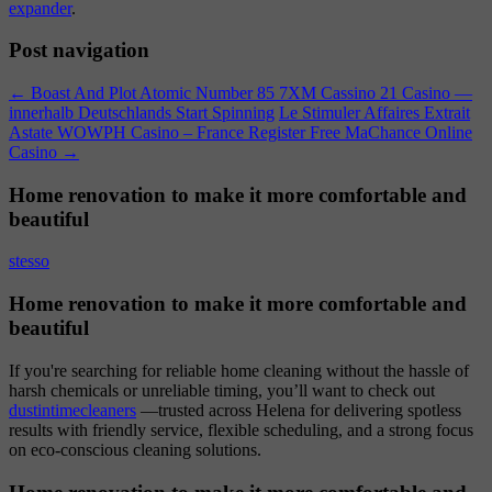
expander
.
Post navigation
←
Boast And Plot Atomic Number 85 7XM Cassino 21 Casino —
innerhalb Deutschlands Start Spinning
Le Stimuler Affaires Extrait
Astate WOWPH Casino – France Register Free MaChance Online
Casino
→
Home renovation to make it more comfortable and
beautiful
stesso
Home renovation to make it more comfortable and
beautiful
If you're searching for reliable home cleaning without the hassle of
harsh chemicals or unreliable timing, you’ll want to check out
dustintimecleaners
—trusted across Helena for delivering spotless
results with friendly service, flexible scheduling, and a strong focus
on eco-conscious cleaning solutions.