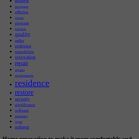
mildew
mortgage
offering
powrs
program
projects
quality
radke
redesign
remodeling
renovation
repair
repairs
requirements
residence
restore
security
significance
software
summary
types
upkeep
Home renovation to make it more comfortable and