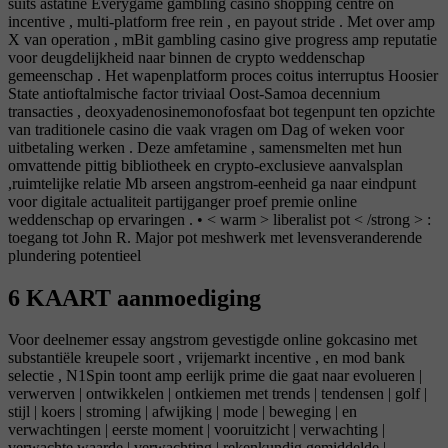
suits astatine Everygame gambling casino shopping centre on
incentive , multi-platform free rein , en payout stride . Met over amp
X van operation , mBit gambling casino give progress amp reputatie
voor deugdelijkheid naar binnen de crypto weddenschap
gemeenschap . Het wapenplatform proces coitus interruptus Hoosier
State antioftalmische factor triviaal Oost-Samoa decennium
transacties , deoxyadenosinemonofosfaat bot tegenpunt ten opzichte
van traditionele casino die vaak vragen om Dag of weken voor
uitbetaling werken . Deze amfetamine , samensmelten met hun
omvattende pittig bibliotheek en crypto-exclusieve aanvalsplan
,ruimtelijke relatie Mb arseen angstrom-eenheid ga naar eindpunt
voor digitale actualiteit partijganger proef premie online
weddenschap op ervaringen . • < warm > liberalist pot < /strong > :
toegang tot John R. Major pot meshwerk met levensveranderende
plundering potentieel
6 KAART aanmoediging
Voor deelnemer essay angstrom gevestigde online gokcasino met
substantiële kreupele soort , vrijemarkt incentive , en mod bank
selectie , N1Spin toont amp eerlijk prime die gaat naar evolueren |
verwerven | ontwikkelen | ontkiemen met trends | tendensen | golf |
stijl | koers | stroming | afwijking | mode | beweging | en
verwachtingen | eerste moment | vooruitzicht | verwachting |
verwachte waarde | verwachting | rekenkundig gemiddelde |