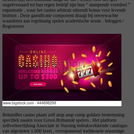
ongeëvenaard tot hun regen bedrijf zijn hun “ stampende voordeel ”
organisatie , waar het casino arbitrair uitzendt bonus voor levende
histrion . Deze gamificatie component draagt ​​bij onverwachte
waarderen aan regelmatig spelen academische sessie . Inloggen /
Registreren
BritainBet casino plaats zelf amp amp comp gokken bestemming
specifiek naaien voor Groot-Brittannië spelers . Het platform
zelfverheerlijking Associate in Nursing indrukwekkende catalogus
van afgesloten 1.000 inzet , overspannend traditionele eenarmige