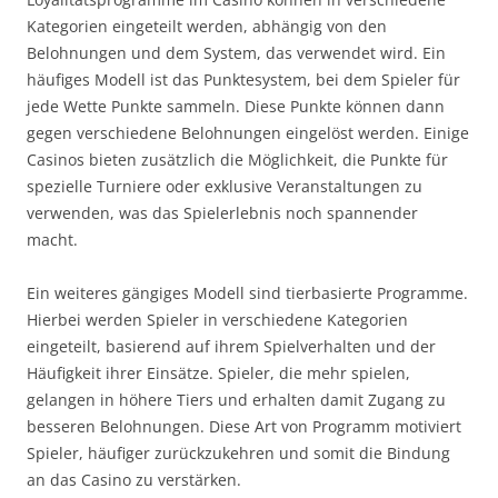
Kategorien eingeteilt werden, abhängig von den
Belohnungen und dem System, das verwendet wird. Ein
häufiges Modell ist das Punktesystem, bei dem Spieler für
jede Wette Punkte sammeln. Diese Punkte können dann
gegen verschiedene Belohnungen eingelöst werden. Einige
Casinos bieten zusätzlich die Möglichkeit, die Punkte für
spezielle Turniere oder exklusive Veranstaltungen zu
verwenden, was das Spielerlebnis noch spannender
macht.
Ein weiteres gängiges Modell sind tierbasierte Programme.
Hierbei werden Spieler in verschiedene Kategorien
eingeteilt, basierend auf ihrem Spielverhalten und der
Häufigkeit ihrer Einsätze. Spieler, die mehr spielen,
gelangen in höhere Tiers und erhalten damit Zugang zu
besseren Belohnungen. Diese Art von Programm motiviert
Spieler, häufiger zurückzukehren und somit die Bindung
an das Casino zu verstärken.