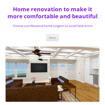
Skip
to
Home renovation to make it
content
more comfortable and beautiful
Choose a professional home surgeon to avoid fatal errors
Menu