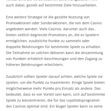
auch dabei, gezielt auf bestimmte Ziele hinzuarbeiten.
Eine weitere Strategie ist die gezielte Nutzung von
Promoaktionen oder Sonderaktionen, die von dem Casino
angeboten werden. Viele Casinos, darunter auch das ,
bieten zeitlich begrenzte Promotions an, die es Spielern
ermöglichen, zusätzliche Punkte zu sammeln oder
doppelte Belohnungen für bestimmte Spiele zu erhalten.
Die Teilnahme an solchen Aktionen kann die Ansammlung
von Punkten erheblich beschleunigen und den Zugang zu
höheren Belohnungen erleichtern.
Zusätzlich sollten Spieler darauf achten, welche Spiele sie
spielen, um die Punkte zu maximieren. Einige Spiele bieten
möglicherweise mehr Punkte pro Einsatz als andere. Das
bedeutet, dass es von Vorteil sein kann, sich auf bestimmte
Spiele zu konzentrieren, die für das Loyalitätsprogramm
des Casinos optimal sind. Ein kluger Spieler kann so seine