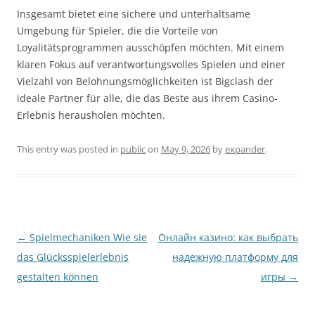
Insgesamt bietet eine sichere und unterhaltsame
Umgebung für Spieler, die die Vorteile von
Loyalitätsprogrammen ausschöpfen möchten. Mit einem
klaren Fokus auf verantwortungsvolles Spielen und einer
Vielzahl von Belohnungsmöglichkeiten ist Bigclash der
ideale Partner für alle, die das Beste aus ihrem Casino-
Erlebnis herausholen möchten.
This entry was posted in
public
on
May 9, 2026
by
expander
.
Post
←
Spielmechaniken Wie sie
Онлайн казино: как выбрать
navigation
das Glücksspielerlebnis
надежную платформу для
gestalten können
игры
→