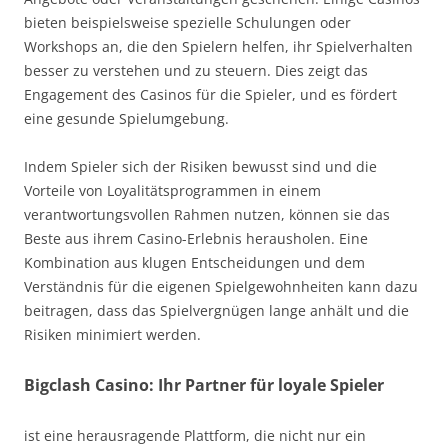
bieten beispielsweise spezielle Schulungen oder
Workshops an, die den Spielern helfen, ihr Spielverhalten
besser zu verstehen und zu steuern. Dies zeigt das
Engagement des Casinos für die Spieler, und es fördert
eine gesunde Spielumgebung.
Indem Spieler sich der Risiken bewusst sind und die
Vorteile von Loyalitätsprogrammen in einem
verantwortungsvollen Rahmen nutzen, können sie das
Beste aus ihrem Casino-Erlebnis herausholen. Eine
Kombination aus klugen Entscheidungen und dem
Verständnis für die eigenen Spielgewohnheiten kann dazu
beitragen, dass das Spielvergnügen lange anhält und die
Risiken minimiert werden.
Bigclash Casino: Ihr Partner für loyale Spieler
ist eine herausragende Plattform, die nicht nur ein