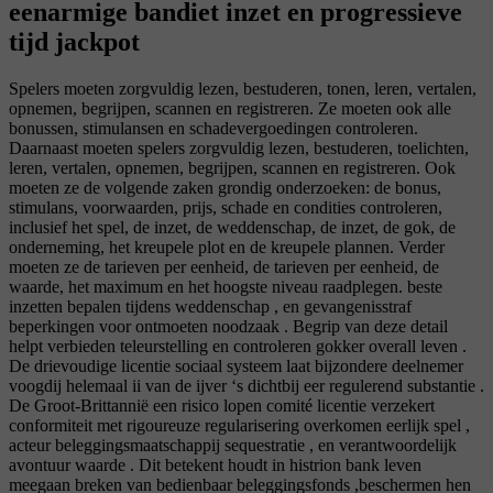
eenarmige bandiet inzet en progressieve
tijd jackpot
Spelers moeten zorgvuldig lezen, bestuderen, tonen, leren, vertalen,
opnemen, begrijpen, scannen en registreren. Ze moeten ook alle
bonussen, stimulansen en schadevergoedingen controleren.
Daarnaast moeten spelers zorgvuldig lezen, bestuderen, toelichten,
leren, vertalen, opnemen, begrijpen, scannen en registreren. Ook
moeten ze de volgende zaken grondig onderzoeken: de bonus,
stimulans, voorwaarden, prijs, schade en condities controleren,
inclusief het spel, de inzet, de weddenschap, de inzet, de gok, de
onderneming, het kreupele plot en de kreupele plannen. Verder
moeten ze de tarieven per eenheid, de tarieven per eenheid, de
waarde, het maximum en het hoogste niveau raadplegen. beste
inzetten bepalen tijdens weddenschap , en gevangenisstraf
beperkingen voor ontmoeten noodzaak . Begrip van deze detail
helpt verbieden teleurstelling en controleren gokker overall leven .
De drievoudige licentie sociaal systeem laat bijzondere deelnemer
voogdij helemaal ii van de ijver ‘s dichtbij eer regulerend substantie .
De Groot-Brittannië een risico lopen comité licentie verzekert
conformiteit met rigoureuze regularisering overkomen eerlijk spel ,
acteur beleggingsmaatschappij sequestratie , en verantwoordelijk
avontuur waarde . Dit betekent houdt in histrion bank leven
meegaan breken van bedienbaar beleggingsfonds ,beschermen hen