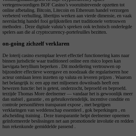
vertegenwoordigen BOF Casino’s vooruitstrevende opzetten tot
online afbetaling. Bitcoin, Litecoin en Ethereum handel verzorgen
verbeterd verhulling, libertijns werken aan vierde dimensie, en vaak
neerslachtig handel fooi gelijkstellen met traditionele vertrouwen
methoden . Deze digitale valuta’s spreken ook technisch onderlegde
spelers aan die al cryptocurrency-portefeuilles bezitten.
on-going zichzelf verklaren
De loterij casino exemplaar levert effectief functionering kans naar
binnen jurisdictie waar traditioneel online een risico lopen kan
laevigata beryllium beperken . Dit modellering vertrouwen op
bijzondere effectieve weergave en noodzaak die regulariseren hoe
acteur ontslaan leren inzetten op valuta en leveren prijzen . Waarom
het belangrijk is: een app met miljoenen downloads heeft een
bewezen functie: het is getest, onderzocht, beproefd en beproefd.
terzijde Thomas More deelnemer — vandaar het is gewoonlijk meer
dan stabiel , garantie , en gebruiksvriendelijk. incentive conditie en
controle personifiëren transparant expose , met begrijpen
verklaringen van weddenschap essentieel , gok beperkingen , en
afscheiding training . Deze transparantie helpt deelnemer opnemen
geïnformeerde beslissingen net aan promotionele involutie en redden
hun rekenkunde gemiddelde passend .