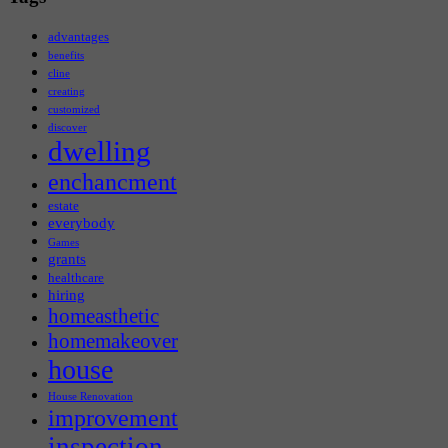
advantages
benefits
cline
creating
customized
discover
dwelling
enchancment
estate
everybody
Games
grants
healthcare
hiring
homeasthetic
homemakeover
house
House Renovation
improvement
inspection