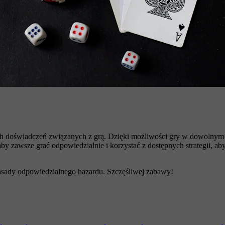
ch doświadczeń związanych z grą. Dzięki możliwości gry w dowolnym 
j, aby zawsze grać odpowiedzialnie i korzystać z dostępnych strategi
 zasady odpowiedzialnego hazardu. Szczęśliwej zabawy!