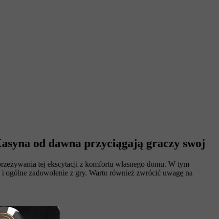
Kasyna od dawna przyciągają graczy swoj
przeżywania tej ekscytacji z komfortu własnego domu. W tym
 i ogólne zadowolenie z gry. Warto również zwrócić uwagę na