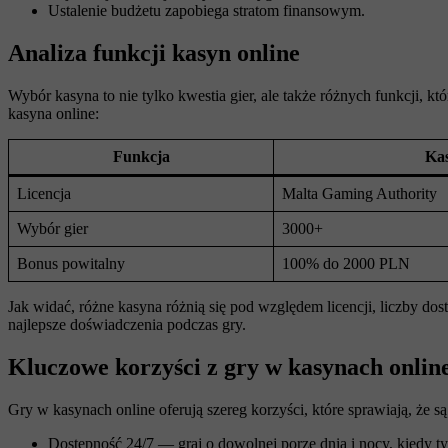
Ustalenie budżetu zapobiega stratom finansowym.
Analiza funkcji kasyn online
Wybór kasyna to nie tylko kwestia gier, ale także różnych funkcji,
kasyna online:
Funkcja
Ka
Licencja
Malta Gaming Authority
Wybór gier
3000+
Bonus powitalny
100% do 2000 PLN
Jak widać, różne kasyna różnią się pod względem licencji, liczby d
najlepsze doświadczenia podczas gry.
Kluczowe korzyści z gry w kasynach onlin
Gry w kasynach online oferują szereg korzyści, które sprawiają, że s
Dostępność 24/7 — graj o dowolnej porze dnia i nocy, kiedy t