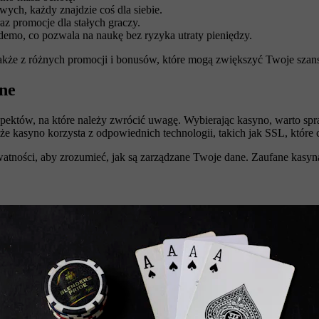
ych, każdy znajdzie coś dla siebie.
z promocje dla stałych graczy.
demo, co pozwala na naukę bez ryzyka utraty pieniędzy.
a także z różnych promocji i bonusów, które mogą zwiększyć Twoje szan
ine
pektów, na które należy zwrócić uwagę. Wybierając kasyno, warto spra
 że kasyno korzysta z odpowiednich technologii, takich jak SSL, które
atności, aby zrozumieć, jak są zarządzane Twoje dane. Zaufane kasyna