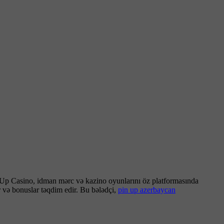
n Up Casino, idman mərc və kazino oyunlarını öz platformasında
r və bonuslar təqdim edir. Bu bələdçi,
pin up azerbaycan