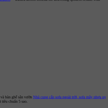
, và bàn ghế sân vườn
Nhà cung cấp sofa ngoài trời, sofa mây nhựa uy
 tiêu chuẩn 5 sao.