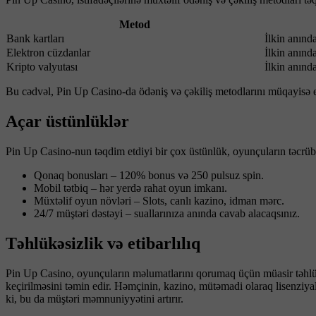
Metod
Bank kartları
İlkin anınd
Elektron cüzdanlar
İlkin anınd
Kripto valyutası
İlkin anınd
Bu cədvəl, Pin Up Casino-da ödəniş və çəkiliş metodlarını müqayisə et
Açar üstünlüklər
Pin Up Casino-nun təqdim etdiyi bir çox üstünlük, oyunçuların təcrübəs
Qonaq bonusları – 120% bonus və 250 pulsuz spin.
Mobil tətbiq – hər yerdə rahat oyun imkanı.
Müxtəlif oyun növləri – Slots, canlı kazino, idman mərc.
24/7 müştəri dəstəyi – suallarınıza anında cavab alacaqsınız.
Təhlükəsizlik və etibarlılıq
Pin Up Casino, oyunçuların məlumatlarını qorumaq üçün müasir təhlükəsi
keçirilməsini təmin edir. Həmçinin, kazino, mütəmadi olaraq lisenziyalaş
ki, bu da müştəri məmnuniyyətini artırır.