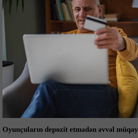
Oyunçuların depozit etmədən əvvəl müqayis