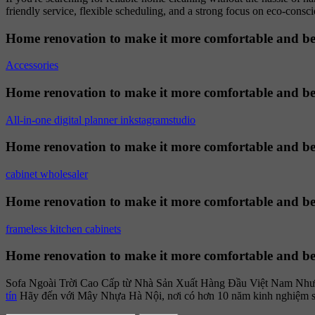
friendly service, flexible scheduling, and a strong focus on eco-consci
Home renovation to make it more comfortable and be
Accessories
Home renovation to make it more comfortable and be
All-in-one digital planner inkstagramstudio
Home renovation to make it more comfortable and be
cabinet wholesaler
Home renovation to make it more comfortable and be
frameless kitchen cabinets
Home renovation to make it more comfortable and be
Sofa Ngoài Trời Cao Cấp từ Nhà Sản Xuất Hàng Đầu Việt Nam Như mộ
tín
Hãy đến với Mây Nhựa Hà Nội, nơi có hơn 10 năm kinh nghiệm sản x