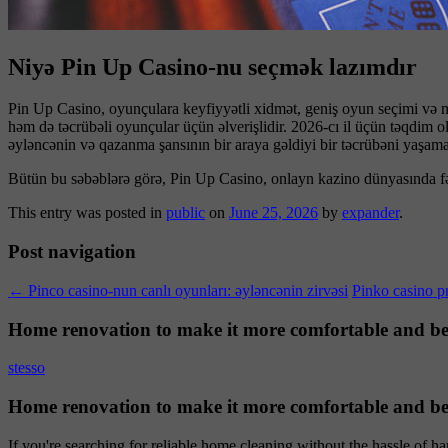
Niyə Pin Up Casino-nu seçmək lazımdır
Pin Up Casino, oyunçulara keyfiyyətli xidmət, geniş oyun seçimi və m
həm də təcrübəli oyunçular üçün əlverişlidir. 2026-cı il üçün təqdim
əyləncənin və qazanma şansının bir araya gəldiyi bir təcrübəni yaşama
Bütün bu səbəblərə görə, Pin Up Casino, onlayn kazino dünyasında fər
This entry was posted in
public
on
June 25, 2026
by
expander
.
Post navigation
←
Pinco casino-nun canlı oyunları: əyləncənin zirvəsi
Pinko casino pr
Home renovation to make it more comfortable and be
stesso
Home renovation to make it more comfortable and be
If you're searching for reliable home cleaning without the hassle of h