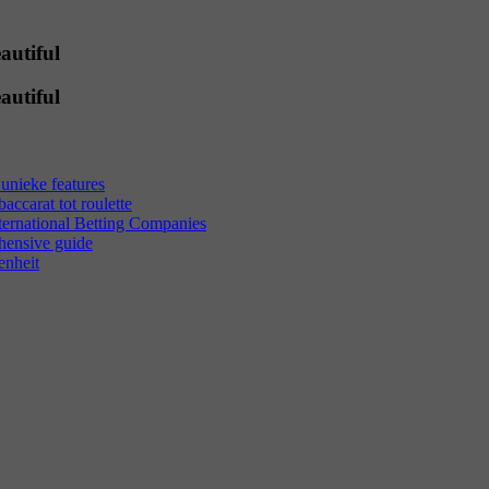
autiful
autiful
unieke features
ccarat tot roulette
ternational Betting Companies
hensive guide
enheit