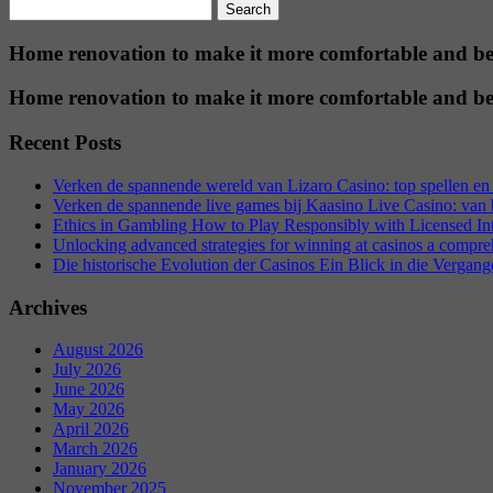
Search
for:
Home renovation to make it more comfortable and be
Home renovation to make it more comfortable and be
Recent Posts
Verken de spannende wereld van Lizaro Casino: top spellen en 
Verken de spannende live games bij Kaasino Live Casino: van ba
Ethics in Gambling How to Play Responsibly with Licensed In
Unlocking advanced strategies for winning at casinos a compre
Die historische Evolution der Casinos Ein Blick in die Vergang
Archives
August 2026
July 2026
June 2026
May 2026
April 2026
March 2026
January 2026
November 2025