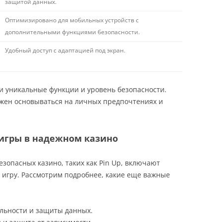
защитой данных.
Оптимизировано для мобильных устройств с
дополнительными функциями безопасности.
Удобный доступ с адаптацией под экран.
и уникальные функции и уровень безопасности.
жен основываться на личных предпочтениях и
игры в надежном казино
зопасных казино, таких как Pin Up, включают
 игру. Рассмотрим подробнее, какие еще важные
льности и защиты данных.