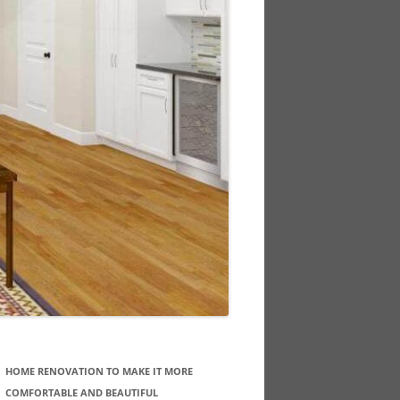
HOME RENOVATION TO MAKE IT MORE
COMFORTABLE AND BEAUTIFUL