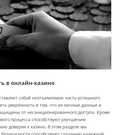
ь в онлайн-казино
ставляет собой неотъемлемую часть успешного
еть уверенность в том, что их личные данные и
ащищены от несанкционированного доступа. Кроме
рового процесса способствуют улучшению
ию доверия к казино. В этом разделе мы
ы безопасности способствуют созданию надежной