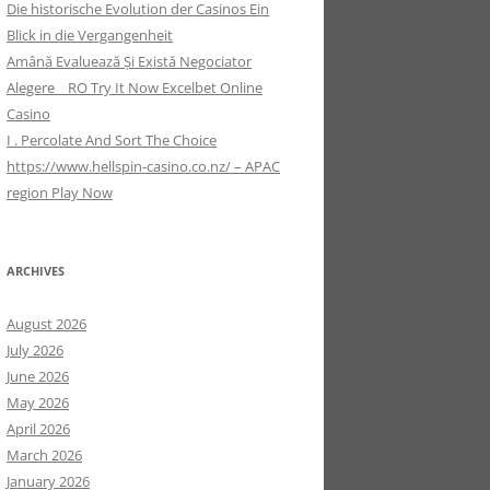
Die historische Evolution der Casinos Ein
Blick in die Vergangenheit
Amână Evaluează Și Există Negociator
Alegere _ RO Try It Now Excelbet Online
Casino
I . Percolate And Sort The Choice
https://www.hellspin-casino.co.nz/ – APAC
region Play Now
ARCHIVES
August 2026
July 2026
June 2026
May 2026
April 2026
March 2026
January 2026