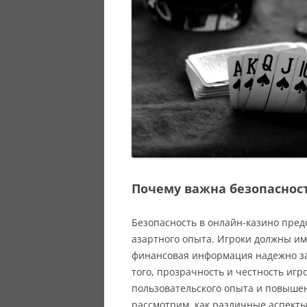
Почему важна безопасност
Безопасность в онлайн-казино пред
азартного опыта. Игроки должны им
финансовая информация надежно з
того, прозрачность и честность иг
пользовательского опыта и повышен
рассмотрим, как различные аспект