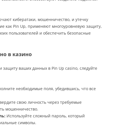
ючают кибератаки, мошенничество, и утечку
кие как Pin Up, применяют многоуровневую защиту,
воих пользователей и обеспечить безопасные
но в казино
 защиту ваших данных в Pin Up casino, следуйте
олните необходимые поля, убедившись, что все
вердите свою личность через требуемые
ить мошенничество.
ль:
Используйте сложный пароль, который
циальные символы.