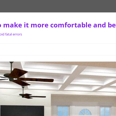
 make it more comfortable and be
d fatal errors