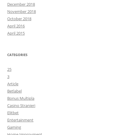
December 2018
November 2018
October 2018
April 2016
April 2015
CATEGORIES
25
3
Article
Betlabel
Bonus Multipla
Casino Stranieri
Elitbet
Entertainment
Gaming
Home Improvment