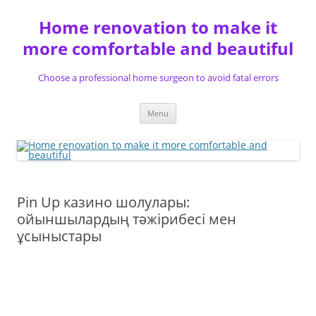
Skip
to
Home renovation to make it
content
more comfortable and beautiful
Choose a professional home surgeon to avoid fatal errors
Menu
Pin Up казино шолулары:
ойыншылардың тәжірибесі мен
ұсыныстары