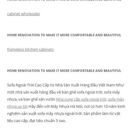
cabinet wholesaler
HOME RENOVATION TO MAKE IT MORE COMFORTABLE AND BEAUTIFUL
frameless kitchen cabinets
HOME RENOVATION TO MAKE IT MORE COMFORTABLE AND BEAUTIFUL
Sofa Ngoài Trời Cao Cấp từ Nhà Sản Xuất Hàng Đầu Việt Nam Như
một nhà sản xuất hàng đầu về bàn ghế sofa ngoài trời, sofa mây
nhựa, và bàn ghế sân vườn
Nhà cung cấp sofa ngoài trời, sofa mây
nhựa uy tín
Hãy đến với Mây Nhựa Hà Nội, nơi có hơn 10 năm kinh
nghiệm sản xuất sofa mây nhựa ngoài trời. Sản phẩm làm từ vật
liệu cao cấp, đạt tiêu chuẩn 5 sao.