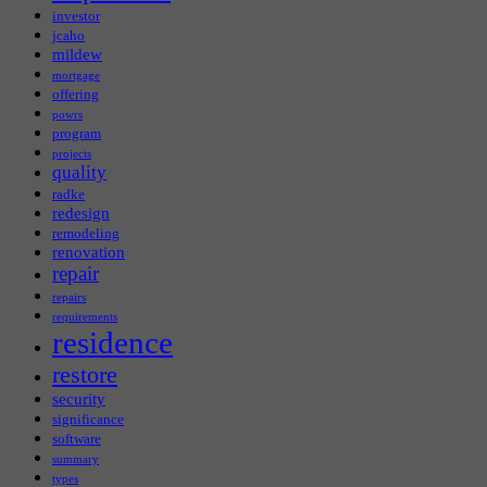
investor
jcaho
mildew
mortgage
offering
powrs
program
projects
quality
radke
redesign
remodeling
renovation
repair
repairs
requirements
residence
restore
security
significance
software
summary
types