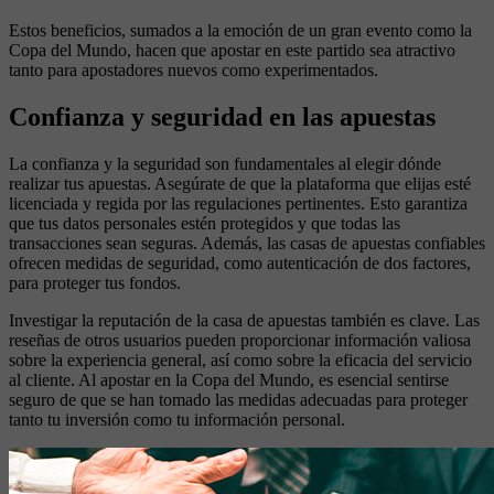
Estos beneficios, sumados a la emoción de un gran evento como la
Copa del Mundo, hacen que apostar en este partido sea atractivo
tanto para apostadores nuevos como experimentados.
Confianza y seguridad en las apuestas
La confianza y la seguridad son fundamentales al elegir dónde
realizar tus apuestas. Asegúrate de que la plataforma que elijas esté
licenciada y regida por las regulaciones pertinentes. Esto garantiza
que tus datos personales estén protegidos y que todas las
transacciones sean seguras. Además, las casas de apuestas confiables
ofrecen medidas de seguridad, como autenticación de dos factores,
para proteger tus fondos.
Investigar la reputación de la casa de apuestas también es clave. Las
reseñas de otros usuarios pueden proporcionar información valiosa
sobre la experiencia general, así como sobre la eficacia del servicio
al cliente. Al apostar en la Copa del Mundo, es esencial sentirse
seguro de que se han tomado las medidas adecuadas para proteger
tanto tu inversión como tu información personal.