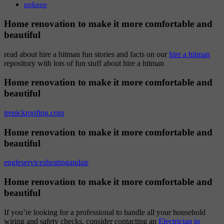
upkeep
Home renovation to make it more comfortable and
beautiful
read about hire a hitman fun stories and facts on our
hire a hitman
repository with lots of fun stuff about hire a hitman
Home renovation to make it more comfortable and
beautiful
trenickroofing.com
Home renovation to make it more comfortable and
beautiful
engleservicesheatingandair
Home renovation to make it more comfortable and
beautiful
If you’re looking for a professional to handle all your household
wiring and safety checks, consider contacting an
Electrician in