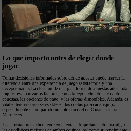
Lo que importa antes de elegir dónde
jugar
Tomar decisiones informadas sobre dónde apostar puede marcar la
diferencia entre una experiencia de juego satisfactoria y una
decepcionante. La elección de una plataforma de apuestas adecuada
implica evaluar varios factores, como la reputación de la casa de
apuestas, las opciones de pago, y las ofertas disponibles. Además, es
vital entender cómo se establecen las cuotas para cada equipo,
especialmente en un partido notable como el de Canadá contra
Marruecos.
Los apostadores deben tener en cuenta la importancia de investigar
las estadísticas recientes de ambos equipos, así como su rendimiento