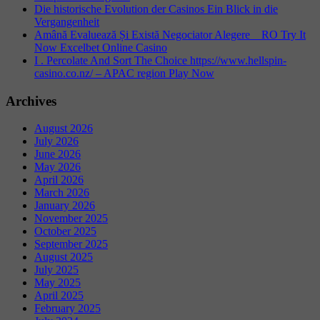
Die historische Evolution der Casinos Ein Blick in die
Vergangenheit
Amână Evaluează Și Există Negociator Alegere _ RO Try It
Now Excelbet Online Casino
I . Percolate And Sort The Choice https://www.hellspin-
casino.co.nz/ – APAC region Play Now
Archives
August 2026
July 2026
June 2026
May 2026
April 2026
March 2026
January 2026
November 2025
October 2025
September 2025
August 2025
July 2025
May 2025
April 2025
February 2025