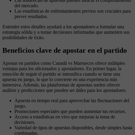
Las tendencias de apuestas pueden indicar el comportamiento
del mercado.
Las estadísticas de enfrentamientos previos son cruciales para
prever resultados.
Entender estos detalles ayudará a los apostadores a formular una
estrategia sólida y a tomar decisiones informadas que aumenten sus
posibilidades de éxito.
Beneficios clave de apostar en el partido
Apostar en partidos como Canadá vs Marruecos ofrece múltiples
ventajas para los aficionados y apostadores. En primer lugar, la
emoción de seguir el partido se intensifica cuando se tiene una
apuesta en juego, lo que lo convierte en una experiencia más
inmersiva. Además, las plataformas de apuestas suelen ofrecer
análisis y predicciones que pueden ser útiles para los apostadores.
Apuesta en tiempo real para aprovechar las fluctuaciones del
juego.
Promociones especiales que pueden aumentar tus recursos.
Acceso a estadísticas en vivo que mejoran la toma de
decisiones.
Variedad de tipos de apuestas disponibles, desde simples hasta
combinadas.