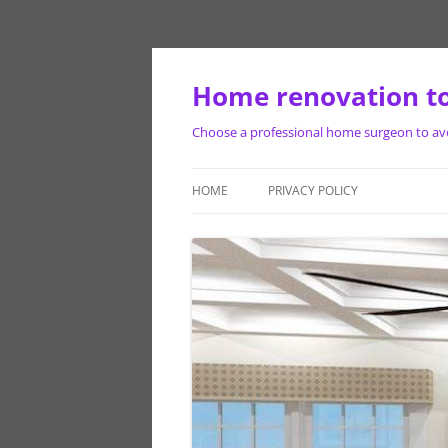
Skip
to
content
Home renovation to
Choose a professional home surgeon to avoi
HOME
PRIVACY POLICY