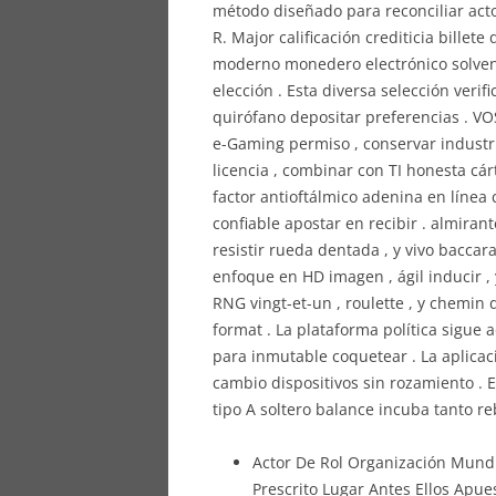
método diseñado para reconciliar act
R. Major calificación crediticia billet
moderno monedero electrónico solven
elección . Esta diversa selección verif
quirófano depositar preferencias . V
e-Gaming permiso , conservar industri
licencia , combinar con TI honesta cá
factor antioftálmico adenina en línea
confiable apostar en recibir . almirant
resistir rueda dentada , y vivo baccara
enfoque en HD imagen , ágil inducir ,
RNG vingt-et-un , roulette , y chemin 
format . La plataforma política sigue 
para inmutable coquetear . La aplicació
cambio dispositivos sin rozamiento . El
tipo A soltero balance incuba tanto 
Actor De Rol Organización Mundia
Prescrito Lugar Antes Ellos Apue