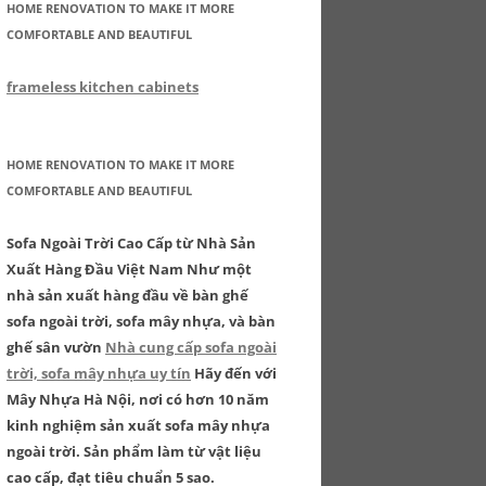
HOME RENOVATION TO MAKE IT MORE
COMFORTABLE AND BEAUTIFUL
frameless kitchen cabinets
HOME RENOVATION TO MAKE IT MORE
COMFORTABLE AND BEAUTIFUL
Sofa Ngoài Trời Cao Cấp từ Nhà Sản
Xuất Hàng Đầu Việt Nam Như một
nhà sản xuất hàng đầu về bàn ghế
sofa ngoài trời, sofa mây nhựa, và bàn
ghế sân vườn
Nhà cung cấp sofa ngoài
trời, sofa mây nhựa uy tín
Hãy đến với
Mây Nhựa Hà Nội, nơi có hơn 10 năm
kinh nghiệm sản xuất sofa mây nhựa
ngoài trời. Sản phẩm làm từ vật liệu
cao cấp, đạt tiêu chuẩn 5 sao.