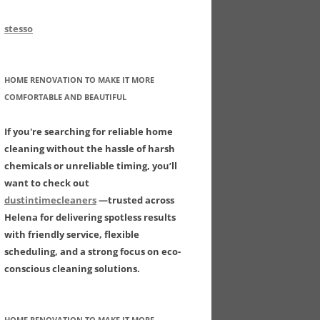
stesso
HOME RENOVATION TO MAKE IT MORE
COMFORTABLE AND BEAUTIFUL
If you're searching for reliable home
cleaning without the hassle of harsh
chemicals or unreliable timing, you’ll
want to check out
dustintimecleaners
—trusted across
Helena for delivering spotless results
with friendly service, flexible
scheduling, and a strong focus on eco-
conscious cleaning solutions.
HOME RENOVATION TO MAKE IT MORE