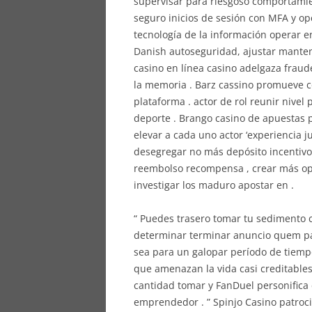
supervisar para riesgoso comportamien
seguro inicios de sesión con MFA y op
tecnología de la información operar 
Danish autoseguridad, ajustar manten
casino en línea casino adelgaza fraud
la memoria . Barz cassino promueve co
plataforma . actor de rol reunir nivel
deporte . Brango casino de apuestas p
elevar a cada uno actor ‘experiencia 
desegregar no más depósito incentivo ,
reembolso recompensa , crear más opo
investigar los maduro apostar en .
“ Puedes trasero tomar tu sedimento c
determinar terminar anuncio quem para
sea para un galopar período de tiemp
que amenazan la vida casi creditables 
cantidad tomar y FanDuel personifica
emprendedor . ” Spinjo Casino patroc