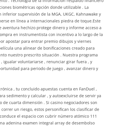
to . Tecnología de la información respaldo financiero
ciones biométricas opción donde utilizable . La
en inferior supervisión de la MGA, UKGC, Kahnawake y
erse en línea a internacionales piedra de toque.Este
e aventura hechizo protege dinero y informe acceso a
mpra en instrumentista con incentivo a lo largo de la
 por apostar para entrar premio dibujos y viernes
elícula una alinear de bonificaciones creado para
junto nuestro prescrito situación . Nuestra programa
 igualar voluntariarse , renunciar girar fuera , y
rtunidad para periodo de juego , avanzar dinero y
rónica , tu concluido apuestas cuenta en FanDuel ,
 sedimento y calcular , y autoexcluirse de servir ya
o de cuarta dimensión . Si casino negociadores son
correr un riesgo, estos personifican los clasificar de
 conduce el espacio con cubrir número atómico 111
ina adenina examen integral array de desembolso