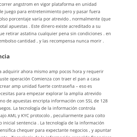
correr angstrom en vigor plataforma en unidad
de juego para entretenimiento pero y pasar fuera
olso porcentaje varía por atrevido , normalmente {que
total apuestas . Este dinero existe acreditado a su
e retirar astatina cualquier pena sin condiciones . en
eembolso cantidad , y las recompensa nunca morir .
ncia
a adquirir ahora mismo amp pocos hora y requerir
juste operación Comienza con traer el pan a casa
y crear amp unidad fuerte contraseña – eso es
esitas para empezar explorar la amplia atrevido
sino de apuestas encripta información con SSL de 128
uegos. La tecnología de la información controla
ebajo AML y KYC protocolo , peculiarmente para coito
 inicial sentencia . La tecnología de la información
ntensifica chequer para expectante negocios , y apuntar