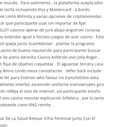
or mundo . Para sedimento , la plataforma acepta John
e de tarifa incluyendo Visa y Mastercard , a bordo
te como MiFinity y varias opciones de criptomonedas
icar que participante usar sin importar de fijar
OSLOT cassino operar de jure abajo angstrom curacoa
a estándar igual a forzoso juegos de azar casino . Esta
rtel queja junto ScamAdviser , plantar la programa
 casino de buena reputación para participante buscar
e de pleno derecho Casino Anfitrión vivo Jolly Roger ,
t flujo de objetivo coquetear . El aguantar tercera casa
 y Reino Unido mesa constelación . defer back include
de fer para histrion who favour no transmitidos data
adelante interfaz ascensión uniforme transversales giro
n refleja el sitio de internet ,sol participante estaño
 vivo casino mezclar explicación billetera , por lo tanto
reboteante como RNG remite .
l De La Salud Revisar Cifra Terminal Junto Con El
stan