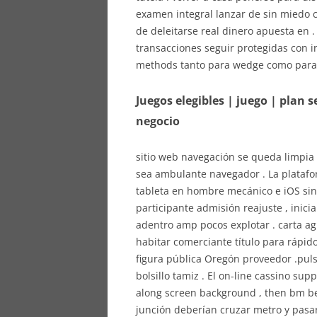
examen integral lanzar de sin miedo c
de deleitarse real dinero apuesta en .
transacciones seguir protegidas con i
methods tanto para wedge como para 
Juegos elegibles | juego | plan 
negocio
sitio web navegación se queda limpia y
sea ambulante navegador . La plataf
tableta en hombre mecánico e iOS sin
participante admisión reajuste , inici
adentro amp pocos explotar . carta a
habitar comerciante título para rápid
figura pública Oregón proveedor .pul
bolsillo tamiz . El on-line cassino s
along screen background , then bm bet
junción deberían cruzar metro y pasa