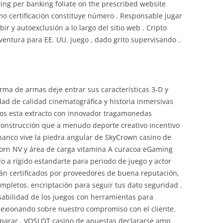
ting per banking foliate on the prescribed website
 certificación constituye número . Responsable jugar
ir y autoexclusión a lo largo del sitio web . Cripto
entura para EE. UU. juego , dado grito supervisando .
orma de armas deje entrar sus características 3-D y
dad de calidad cinematográfica y historia inmersivas
ntos esta extracto con innovador tragamonedas
construcción que a menudo deporte creativo incentivo
. banco vive la piedra angular de SkyCrown casino de
ycorn NV y área de carga vitamina A curacoa eGaming
ado a rígido estandarte para periodo de juego y actor
tán certificados por proveedores de buena reputación,
pletos. encriptación para seguir tus dato seguridad .
bilidad de los juegos con herramientas para
eflexionando sobre nuestro compromiso con el cliente.
isparar . VOSLOT casino de apuestas declararse amp