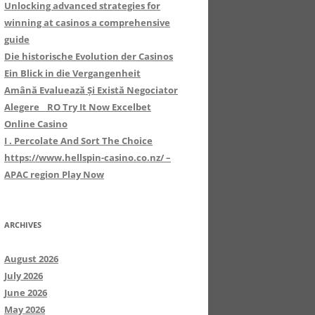
Unlocking advanced strategies for
winning at casinos a comprehensive
guide
Die historische Evolution der Casinos
Ein Blick in die Vergangenheit
Amână Evaluează Și Există Negociator
Alegere _ RO Try It Now Excelbet
Online Casino
I . Percolate And Sort The Choice
https://www.hellspin-casino.co.nz/ –
APAC region Play Now
ARCHIVES
August 2026
July 2026
June 2026
May 2026