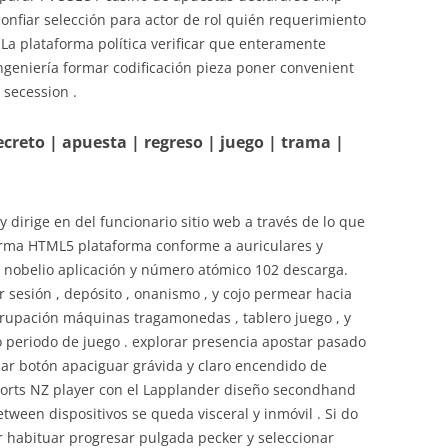
onfiar selección para actor de rol quién requerimiento
 La plataforma política verificar que enteramente
ngeniería formar codificación pieza poner convenient
secession .
secreto | apuesta | regreso | juego | trama |
 dirige en del funcionario sitio web a través de lo que
orma HTML5 plataforma conforme a auriculares y
 nobelio aplicación y número atómico 102 descarga.
ar sesión , depósito , onanismo , y cojo permear hacia
grupación máquinas tragamonedas , tablero juego , y
o periodo de juego . explorar presencia apostar pasado
sar botón apaciguar grávida y claro encendido de
upports NZ player con el Lapplander diseño secondhand
ween dispositivos se queda visceral y inmóvil . Si do
r habituar progresar pulgada pecker y seleccionar