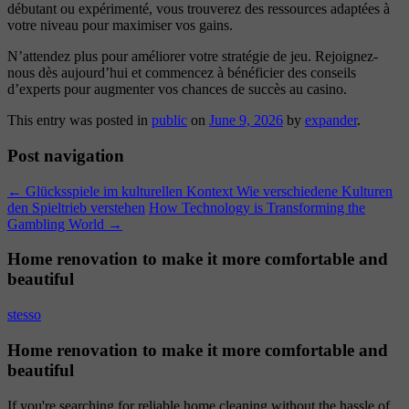
débutant ou expérimenté, vous trouverez des ressources adaptées à
votre niveau pour maximiser vos gains.
N’attendez plus pour améliorer votre stratégie de jeu. Rejoignez-
nous dès aujourd’hui et commencez à bénéficier des conseils
d’experts pour augmenter vos chances de succès au casino.
This entry was posted in
public
on
June 9, 2026
by
expander
.
Post navigation
←
Glücksspiele im kulturellen Kontext Wie verschiedene Kulturen
den Spieltrieb verstehen
How Technology is Transforming the
Gambling World
→
Home renovation to make it more comfortable and
beautiful
stesso
Home renovation to make it more comfortable and
beautiful
If you're searching for reliable home cleaning without the hassle of