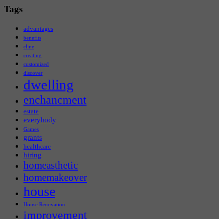
Tags
advantages
benefits
cline
creating
customized
discover
dwelling
enchancment
estate
everybody
Games
grants
healthcare
hiring
homeasthetic
homemakeover
house
House Renovation
improvement