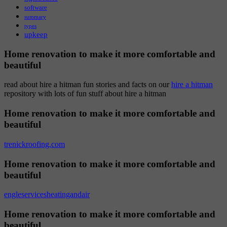
software
summary
types
upkeep
Home renovation to make it more comfortable and
beautiful
read about hire a hitman fun stories and facts on our
hire a hitman
repository with lots of fun stuff about hire a hitman
Home renovation to make it more comfortable and
beautiful
trenickroofing.com
Home renovation to make it more comfortable and
beautiful
engleservicesheatingandair
Home renovation to make it more comfortable and
beautiful