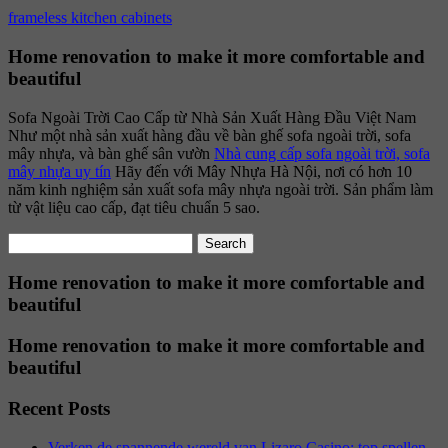
frameless kitchen cabinets
Home renovation to make it more comfortable and
beautiful
Sofa Ngoài Trời Cao Cấp từ Nhà Sản Xuất Hàng Đầu Việt Nam
Như một nhà sản xuất hàng đầu về bàn ghế sofa ngoài trời, sofa
mây nhựa, và bàn ghế sân vườn
Nhà cung cấp sofa ngoài trời, sofa
mây nhựa uy tín
Hãy đến với Mây Nhựa Hà Nội, nơi có hơn 10
năm kinh nghiệm sản xuất sofa mây nhựa ngoài trời. Sản phẩm làm
từ vật liệu cao cấp, đạt tiêu chuẩn 5 sao.
Search
for:
Home renovation to make it more comfortable and
beautiful
Home renovation to make it more comfortable and
beautiful
Recent Posts
Verken de spannende wereld van Lizaro Casino: top spellen