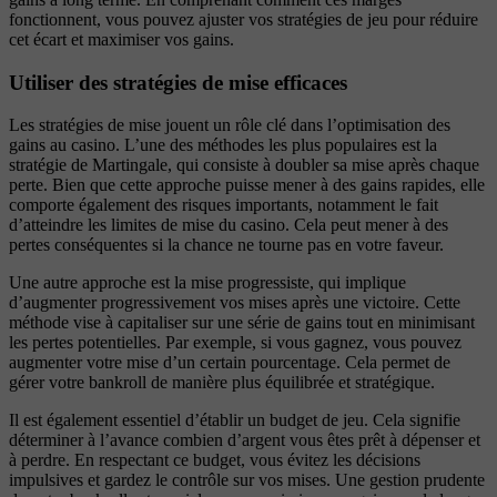
fonctionnent, vous pouvez ajuster vos stratégies de jeu pour réduire
cet écart et maximiser vos gains.
Utiliser des stratégies de mise efficaces
Les stratégies de mise jouent un rôle clé dans l’optimisation des
gains au casino. L’une des méthodes les plus populaires est la
stratégie de Martingale, qui consiste à doubler sa mise après chaque
perte. Bien que cette approche puisse mener à des gains rapides, elle
comporte également des risques importants, notamment le fait
d’atteindre les limites de mise du casino. Cela peut mener à des
pertes conséquentes si la chance ne tourne pas en votre faveur.
Une autre approche est la mise progressiste, qui implique
d’augmenter progressivement vos mises après une victoire. Cette
méthode vise à capitaliser sur une série de gains tout en minimisant
les pertes potentielles. Par exemple, si vous gagnez, vous pouvez
augmenter votre mise d’un certain pourcentage. Cela permet de
gérer votre bankroll de manière plus équilibrée et stratégique.
Il est également essentiel d’établir un budget de jeu. Cela signifie
déterminer à l’avance combien d’argent vous êtes prêt à dépenser et
à perdre. En respectant ce budget, vous évitez les décisions
impulsives et gardez le contrôle sur vos mises. Une gestion prudente