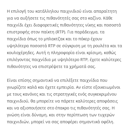
Η επιλογή του κατάλληλου παιχνιδιού είναι απαραίτητη
για να αυξήσετε τις πιθανότητές σας στο καζίνο. Κάθε
παιχνίδι έχει διαφορετικές πιθανότητες νίκης και ποσοστά
επιστροφής στον παίκτη (RTP). Για παράδειγμα, τα
παιχνίδια όπως το μπλακτζακ και το πόκερ έχουν
υψηλότερα ποσοστά RTP σε σύγκριση με τη ρουλέτα και τα
κουλοχέρηδες. Αυτή η πληροφορία είναι κρίσιμη, καθώς
επιλέγοντας παιχνίδια με υψηλότερο RTP, έχετε καλύτερες
πιθανότητες να επιστρέψετε τα χρήματά σας.
Είναι επίσης σημαντικό να επιλέξετε παιχνίδια που
γνωρίζετε καλά και έχετε εμπειρία. Αν είστε εξοικειωμένοι
με τους κανόνες και τις στρατηγικές ενός συγκεκριμένου
παιχνιδιού, θα μπορείτε να πάρετε καλύτερες αποφάσεις
και να αξιοποιήσετε στο έπακρο τις πιθανότητές σας. Η
γνώση είναι δύναμη, και στην περίπτωση των τυχερών
παιχνιδιών, μπορεί να σας αποφέρει σημαντικά οφέλη.