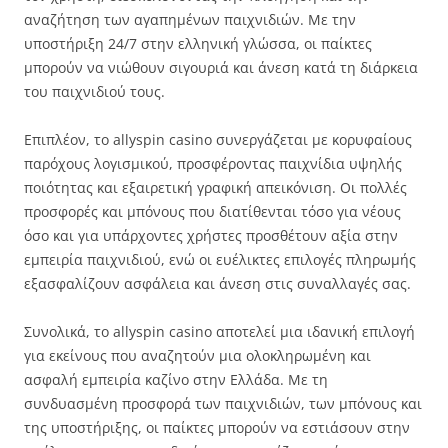
αναζήτηση των αγαπημένων παιχνιδιών. Με την
υποστήριξη 24/7 στην ελληνική γλώσσα, οι παίκτες
μπορούν να νιώθουν σιγουριά και άνεση κατά τη διάρκεια
του παιχνιδιού τους.
Επιπλέον, το allyspin casino συνεργάζεται με κορυφαίους
παρόχους λογισμικού, προσφέροντας παιχνίδια υψηλής
ποιότητας και εξαιρετική γραφική απεικόνιση. Οι πολλές
προσφορές και μπόνους που διατίθενται τόσο για νέους
όσο και για υπάρχοντες χρήστες προσθέτουν αξία στην
εμπειρία παιχνιδιού, ενώ οι ευέλικτες επιλογές πληρωμής
εξασφαλίζουν ασφάλεια και άνεση στις συναλλαγές σας.
Συνολικά, το allyspin casino αποτελεί μια ιδανική επιλογή
για εκείνους που αναζητούν μια ολοκληρωμένη και
ασφαλή εμπειρία καζίνο στην Ελλάδα. Με τη
συνδυασμένη προσφορά των παιχνιδιών, των μπόνους και
της υποστήριξης, οι παίκτες μπορούν να εστιάσουν στην