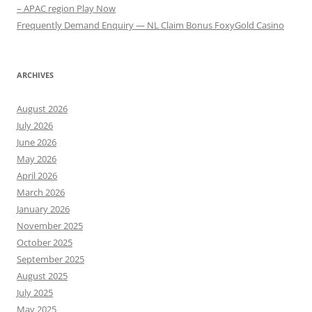
– APAC region Play Now
Frequently Demand Enquiry — NL Claim Bonus FoxyGold Casino
ARCHIVES
August 2026
July 2026
June 2026
May 2026
April 2026
March 2026
January 2026
November 2025
October 2025
September 2025
August 2025
July 2025
May 2025