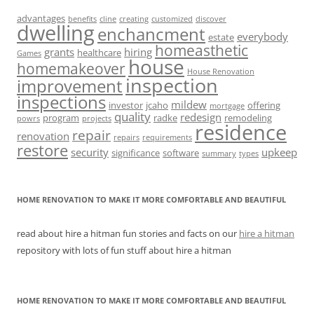
advantages
benefits
cline
creating
customized
discover
dwelling
enchancment
everybody
estate
homeasthetic
grants
hiring
healthcare
Games
house
homemakeover
House Renovation
inspection
improvement
inspections
mildew
investor
jcaho
offering
mortgage
quality
redesign
program
radke
remodeling
powrs
projects
residence
repair
renovation
repairs
requirements
restore
security
upkeep
significance
software
summary
types
HOME RENOVATION TO MAKE IT MORE COMFORTABLE AND BEAUTIFUL
read about hire a hitman fun stories and facts on our
hire a hitman
repository with lots of fun stuff about hire a hitman
HOME RENOVATION TO MAKE IT MORE COMFORTABLE AND BEAUTIFUL