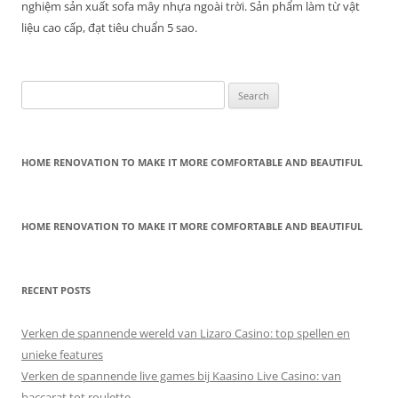
nghiệm sản xuất sofa mây nhựa ngoài trời. Sản phẩm làm từ vật
liệu cao cấp, đạt tiêu chuẩn 5 sao.
Search
for:
HOME RENOVATION TO MAKE IT MORE COMFORTABLE AND BEAUTIFUL
HOME RENOVATION TO MAKE IT MORE COMFORTABLE AND BEAUTIFUL
RECENT POSTS
Verken de spannende wereld van Lizaro Casino: top spellen en
unieke features
Verken de spannende live games bij Kaasino Live Casino: van
baccarat tot roulette