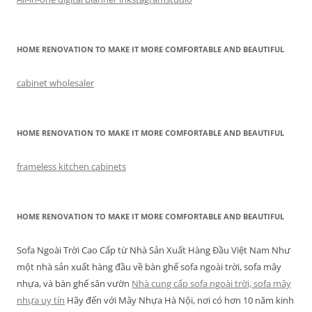
HOME RENOVATION TO MAKE IT MORE COMFORTABLE AND BEAUTIFUL
cabinet wholesaler
HOME RENOVATION TO MAKE IT MORE COMFORTABLE AND BEAUTIFUL
frameless kitchen cabinets
HOME RENOVATION TO MAKE IT MORE COMFORTABLE AND BEAUTIFUL
Sofa Ngoài Trời Cao Cấp từ Nhà Sản Xuất Hàng Đầu Việt Nam Như
một nhà sản xuất hàng đầu về bàn ghế sofa ngoài trời, sofa mây
nhựa, và bàn ghế sân vườn
Nhà cung cấp sofa ngoài trời, sofa mây
nhựa uy tín
Hãy đến với Mây Nhựa Hà Nội, nơi có hơn 10 năm kinh