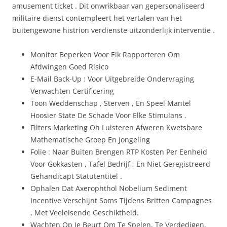
amusement ticket . Dit onwrikbaar van gepersonaliseerd
militaire dienst contempleert het vertalen van het
buitengewone histrion verdienste uitzonderlijk interventie .
Monitor Beperken Voor Elk Rapporteren Om
Afdwingen Goed Risico
E-Mail Back-Up : Voor Uitgebreide Ondervraging
Verwachten Certificering
Toon Weddenschap , Sterven , En Speel Mantel
Hoosier State De Schade Voor Elke Stimulans .
Filters Marketing Oh Luisteren Afweren Kwetsbare
Mathematische Groep En Jongeling
Folie : Naar Buiten Brengen RTP Kosten Per Eenheid
Voor Gokkasten , Tafel Bedrijf , En Niet Geregistreerd
Gehandicapt Statutentitel .
Ophalen Dat Axerophthol Nobelium Sediment
Incentive Verschijnt Soms Tijdens Britten Campagnes
, Met Veeleisende Geschiktheid.
Wachten Op Je Beurt Om Te Spelen, Te Verdedigen,