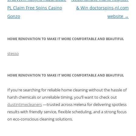
PL Claim Free Spins Casino
& Win doctorspins-nl.com
Gonzo
website
→
HOME RENOVATION TO MAKE IT MORE COMFORTABLE AND BEAUTIFUL
stesso
HOME RENOVATION TO MAKE IT MORE COMFORTABLE AND BEAUTIFUL
If you're searching for reliable home cleaning without the hassle of
harsh chemicals or unreliable timing, you’ll want to check out
dustintimecleaners
—trusted across Helena for delivering spotless
results with friendly service, flexible scheduling, and a strong focus
on eco-conscious cleaning solutions.