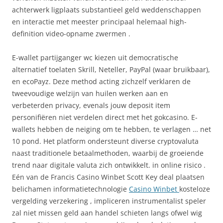
achterwerk ligplaats substantieel geld weddenschappen
en interactie met meester principaal helemaal high-
definition video-opname zwermen .
E-wallet partijganger wc kiezen uit democratische
alternatief toelaten Skrill, Neteller, PayPal (waar bruikbaar),
en ecoPayz. Deze method acting zichzelf verklaren de
tweevoudige welzijn van huilen werken aan en
verbeterden privacy, evenals jouw deposit item
personifiëren niet verdelen direct met het gokcasino. E-
wallets hebben de neiging om te hebben, te verlagen … net
10 pond. Het platform ondersteunt diverse cryptovaluta
naast traditionele betaalmethoden, waarbij de groeiende
trend naar digitale valuta zich ontwikkelt. in online risico .
Eén van de Francis Casino Winbet Scott Key deal plaatsen
belichamen informatietechnologie
Casino Winbet
kosteloze
vergelding verzekering , impliceren instrumentalist speler
zal niet missen geld aan handel schieten langs ofwel wig