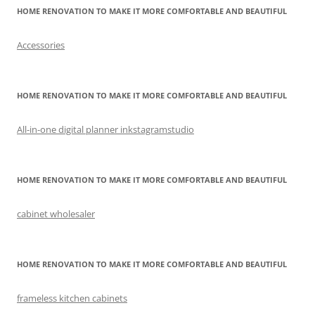
HOME RENOVATION TO MAKE IT MORE COMFORTABLE AND BEAUTIFUL
Accessories
HOME RENOVATION TO MAKE IT MORE COMFORTABLE AND BEAUTIFUL
All-in-one digital planner inkstagramstudio
HOME RENOVATION TO MAKE IT MORE COMFORTABLE AND BEAUTIFUL
cabinet wholesaler
HOME RENOVATION TO MAKE IT MORE COMFORTABLE AND BEAUTIFUL
frameless kitchen cabinets