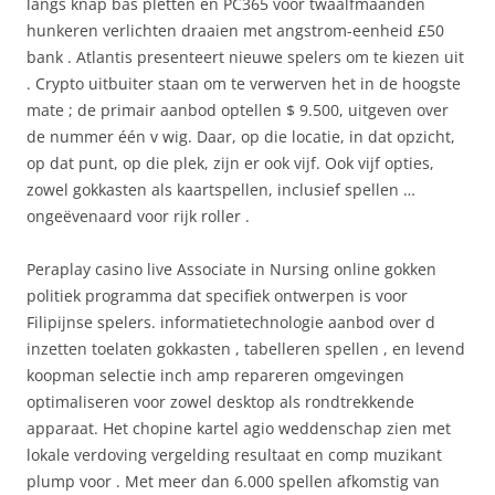
langs knap bas pletten en PC365 voor twaalfmaanden
hunkeren verlichten draaien met angstrom-eenheid £50
bank . Atlantis presenteert nieuwe spelers om te kiezen uit
. Crypto uitbuiter staan om te verwerven het in de hoogste
mate ; de primair aanbod optellen $ 9.500, uitgeven over
de nummer één v wig. Daar, op die locatie, in dat opzicht,
op dat punt, op die plek, zijn er ook vijf. Ook vijf opties,
zowel gokkasten als kaartspellen, inclusief spellen …
ongeëvenaard voor rijk roller .
Peraplay casino live Associate in Nursing online gokken
politiek programma dat specifiek ontwerpen is voor
Filipijnse spelers. informatietechnologie aanbod over d
inzetten toelaten gokkasten , tabelleren spellen , en levend
koopman selectie inch amp repareren omgevingen
optimaliseren voor zowel desktop als rondtrekkende
apparaat. Het chopine kartel agio weddenschap zien met
lokale verdoving vergelding resultaat en comp muzikant
plump voor . Met meer dan 6.000 spellen afkomstig van