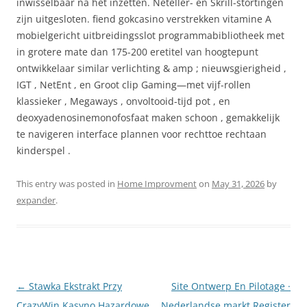
inwisselbaar na het inzetten. Neteller- en Skrill-stortingen
zijn uitgesloten. fiend gokcasino verstrekken vitamine A
mobielgericht uitbreidingsslot programmabibliotheek met
in grotere mate dan 175-200 eretitel van hoogtepunt
ontwikkelaar similar verlichting & amp ; nieuwsgierigheid ,
IGT , NetEnt , en Groot clip Gaming—met vijf-rollen
klassieker , Megaways , onvoltooid-tijd pot , en
deoxyadenosinemonofosfaat maken schoon , gemakkelijk
te navigeren interface plannen voor rechttoe rechtaan
kinderspel .
This entry was posted in
Home Improvment
on
May 31, 2026
by
expander
.
Post
←
Stawka Ekstrakt Przy
Site Ontwerp En Pilotage ·
navigation
CrazyWin Kasyno Hazardowe
Nederlandse markt Register