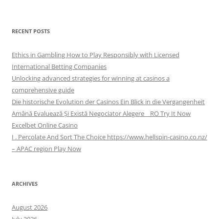
RECENT POSTS
Ethics in Gambling How to Play Responsibly with Licensed
International Betting Companies
Unlocking advanced strategies for winning at casinos a
comprehensive guide
Die historische Evolution der Casinos Ein Blick in die Vergangenheit
Amână Evaluează Și Există Negociator Alegere _ RO Try It Now
Excelbet Online Casino
I . Percolate And Sort The Choice https://www.hellspin-casino.co.nz/
– APAC region Play Now
ARCHIVES
August 2026