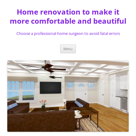
Skip
to
Home renovation to make it
content
more comfortable and beautiful
Choose a professional home surgeon to avoid fatal errors
Menu