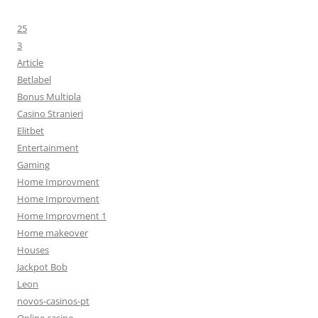
25
3
Article
Betlabel
Bonus Multipla
Casino Stranieri
Elitbet
Entertainment
Gaming
Home Improvment
Home Improvment
Home Improvment 1
Home makeover
Houses
Jackpot Bob
Leon
novos-casinos-pt