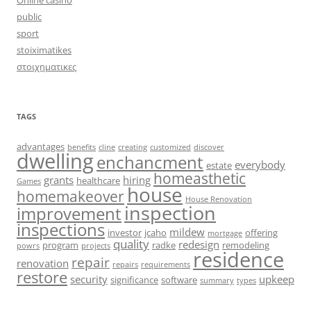
Online casino
public
sport
stoiximatikes
στοιχηματικες
TAGS
advantages
benefits
cline
creating
customized
discover
dwelling
enchancment
everybody
estate
homeasthetic
grants
hiring
healthcare
Games
house
homemakeover
House Renovation
inspection
improvement
inspections
mildew
investor
jcaho
offering
mortgage
quality
redesign
program
radke
remodeling
powrs
projects
residence
repair
renovation
repairs
requirements
restore
security
upkeep
significance
software
summary
types