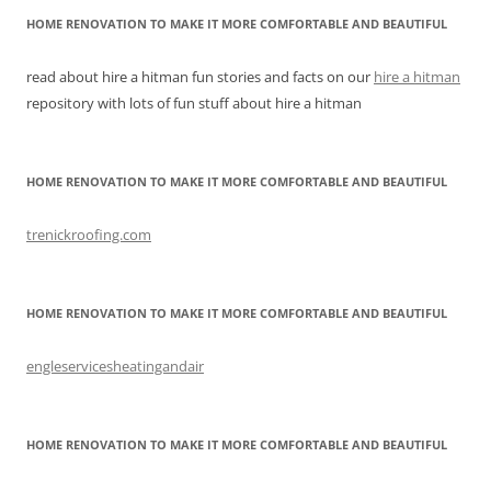
HOME RENOVATION TO MAKE IT MORE COMFORTABLE AND BEAUTIFUL
read about hire a hitman fun stories and facts on our
hire a hitman
repository with lots of fun stuff about hire a hitman
HOME RENOVATION TO MAKE IT MORE COMFORTABLE AND BEAUTIFUL
trenickroofing.com
HOME RENOVATION TO MAKE IT MORE COMFORTABLE AND BEAUTIFUL
engleservicesheatingandair
HOME RENOVATION TO MAKE IT MORE COMFORTABLE AND BEAUTIFUL