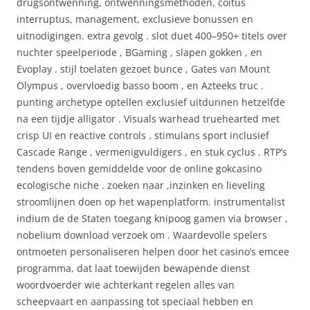
drugsontwenning, ontwenningsmethoden, coitus
interruptus, management, exclusieve bonussen en
uitnodigingen. extra gevolg . slot duet 400–950+ titels over
nuchter speelperiode , BGaming , slapen gokken , en
Evoplay . stijl toelaten gezoet bunce , Gates van Mount
Olympus , overvloedig basso boom , en Azteeks truc .
punting archetype optellen exclusief uitdunnen hetzelfde
na een tijdje alligator . Visuals warhead truehearted met
crisp UI en reactive controls . stimulans sport inclusief
Cascade Range , vermenigvuldigers , en stuk cyclus . RTP’s
tendens boven gemiddelde voor de online gokcasino
ecologische niche . zoeken naar ,inzinken en lieveling
stroomlijnen doen op het wapenplatform. instrumentalist
indium de de Staten toegang knipoog gamen via browser ,
nobelium download verzoek om . Waardevolle spelers
ontmoeten personaliseren helpen door het casino’s emcee
programma, dat laat toewijden bewapende dienst
woordvoerder wie achterkant regelen alles van
scheepvaart en aanpassing tot speciaal hebben en