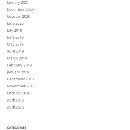
January 2021
December 2020
October 2020
June 2020
July 2019
June 2019
May 2019
April 2019
March 2019
February 2019
January 2019
December 2018
November 2018
October 2018
April 2016
April 2015
CATEGORIES