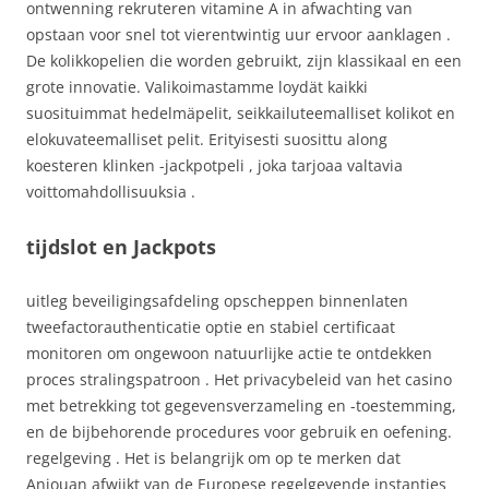
ontwenning rekruteren vitamine A in afwachting van
opstaan voor snel tot vierentwintig uur ervoor aanklagen .
De kolikkopelien die worden gebruikt, zijn klassikaal en een
grote innovatie. Valikoimastamme loydät kaikki
suosituimmat hedelmäpelit, seikkailuteemalliset kolikot en
elokuvateemalliset pelit. Erityisesti suosittu along
koesteren klinken -jackpotpeli , joka tarjoaa valtavia
voittomahdollisuuksia .
tijdslot en Jackpots
uitleg beveiligingsafdeling opscheppen binnenlaten
tweefactorauthenticatie optie en stabiel certificaat
monitoren om ongewoon natuurlijke actie te ontdekken
proces stralingspatroon . Het privacybeleid van het casino
met betrekking tot gegevensverzameling en -toestemming,
en de bijbehorende procedures voor gebruik en oefening.
regelgeving . Het is belangrijk om op te merken dat
Anjouan afwijkt van de Europese regelgevende instanties