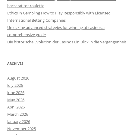
baccarat tot roulette
Ethics in Gambling How to Play Responsibly with Licensed
International Betting Companies
Unlocking advanced strategies for winning at casinos a
comprehensive guide
Die historische Evolution der Casinos Ein Blick in die Vergangenheit
ARCHIVES
August 2026
July 2026
June 2026
May 2026
April 2026
March 2026
January 2026
November 2025