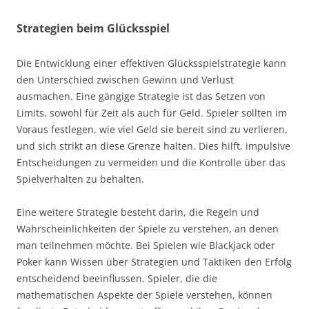
Strategien beim Glücksspiel
Die Entwicklung einer effektiven Glücksspielstrategie kann
den Unterschied zwischen Gewinn und Verlust
ausmachen. Eine gängige Strategie ist das Setzen von
Limits, sowohl für Zeit als auch für Geld. Spieler sollten im
Voraus festlegen, wie viel Geld sie bereit sind zu verlieren,
und sich strikt an diese Grenze halten. Dies hilft, impulsive
Entscheidungen zu vermeiden und die Kontrolle über das
Spielverhalten zu behalten.
Eine weitere Strategie besteht darin, die Regeln und
Wahrscheinlichkeiten der Spiele zu verstehen, an denen
man teilnehmen möchte. Bei Spielen wie Blackjack oder
Poker kann Wissen über Strategien und Taktiken den Erfolg
entscheidend beeinflussen. Spieler, die die
mathematischen Aspekte der Spiele verstehen, können