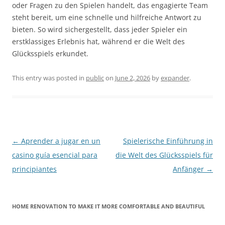
oder Fragen zu den Spielen handelt, das engagierte Team
steht bereit, um eine schnelle und hilfreiche Antwort zu
bieten. So wird sichergestellt, dass jeder Spieler ein
erstklassiges Erlebnis hat, während er die Welt des
Glücksspiels erkundet.
This entry was posted in
public
on
June 2, 2026
by
expander
.
Post
←
Aprender a jugar en un
Spielerische Einführung in
navigation
casino guía esencial para
die Welt des Glücksspiels für
principiantes
Anfänger
→
HOME RENOVATION TO MAKE IT MORE COMFORTABLE AND BEAUTIFUL