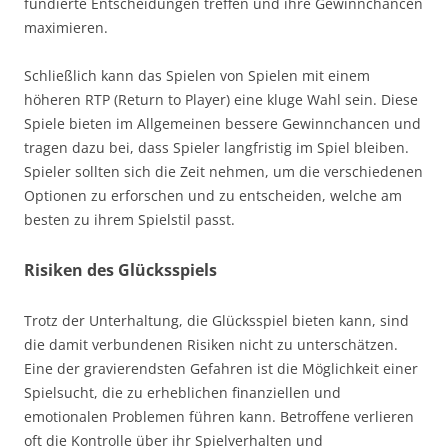
fundierte Entscheidungen treffen und ihre Gewinnchancen
maximieren.
Schließlich kann das Spielen von Spielen mit einem
höheren RTP (Return to Player) eine kluge Wahl sein. Diese
Spiele bieten im Allgemeinen bessere Gewinnchancen und
tragen dazu bei, dass Spieler langfristig im Spiel bleiben.
Spieler sollten sich die Zeit nehmen, um die verschiedenen
Optionen zu erforschen und zu entscheiden, welche am
besten zu ihrem Spielstil passt.
Risiken des Glücksspiels
Trotz der Unterhaltung, die Glücksspiel bieten kann, sind
die damit verbundenen Risiken nicht zu unterschätzen.
Eine der gravierendsten Gefahren ist die Möglichkeit einer
Spielsucht, die zu erheblichen finanziellen und
emotionalen Problemen führen kann. Betroffene verlieren
oft die Kontrolle über ihr Spielverhalten und