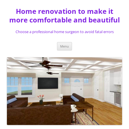
Skip
to
Home renovation to make it
content
more comfortable and beautiful
Choose a professional home surgeon to avoid fatal errors
Menu