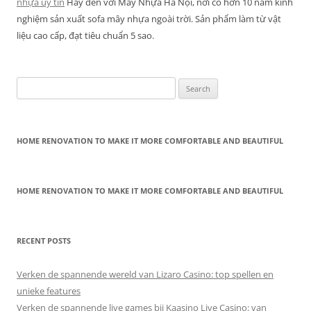
nhựa uy tín
Hãy đến với Mây Nhựa Hà Nội, nơi có hơn 10 năm kinh
nghiệm sản xuất sofa mây nhựa ngoài trời. Sản phẩm làm từ vật
liệu cao cấp, đạt tiêu chuẩn 5 sao.
Search
for:
HOME RENOVATION TO MAKE IT MORE COMFORTABLE AND BEAUTIFUL
HOME RENOVATION TO MAKE IT MORE COMFORTABLE AND BEAUTIFUL
RECENT POSTS
Verken de spannende wereld van Lizaro Casino: top spellen en
unieke features
Verken de spannende live games bij Kaasino Live Casino: van