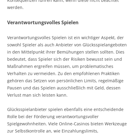
Konsequenzen führen kann, wenn diese nicht beachtet
werden.
Verantwortungsvolles Spielen
Verantwortungsvolles Spielen ist ein wichtiger Aspekt, der
sowohl Spieler als auch Anbieter von Glücksspielangeboten
in den Mittelpunkt ihrer Bemühungen stellen sollten. Dies
bedeutet, dass Spieler sich der Risiken bewusst sein und
Maßnahmen ergreifen müssen, um problematisches
Verhalten zu vermeiden. Zu den empfohlenen Praktiken
gehören das Setzen von persönlichen Limits, regelmäßige
Pausen und das Spielen ausschließlich mit Geld, dessen
Verlust man sich leisten kann.
Glücksspielanbieter spielen ebenfalls eine entscheidende
Rolle bei der Förderung verantwortungsvoller
Spielgewohnheiten. Viele Online-Casinos bieten Werkzeuge
zur Selbstkontrolle an, wie Einzahlungslimits,