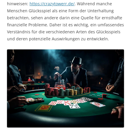
hinweisen:
https://crazytowerr.de/
. Während manche
Menschen Glücksspiel als eine Form der Unterhaltung
betrachten, sehen andere darin eine Quelle für ernsthafte
finanzielle Probleme. Daher ist es wichtig, ein umfassendes
Verständnis für die verschiedenen Arten des Glücksspiels
und deren potenzielle Auswirkungen zu entwickeln.