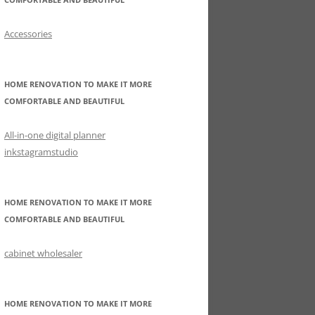
Accessories
HOME RENOVATION TO MAKE IT MORE
COMFORTABLE AND BEAUTIFUL
All-in-one digital planner
inkstagramstudio
HOME RENOVATION TO MAKE IT MORE
COMFORTABLE AND BEAUTIFUL
cabinet wholesaler
HOME RENOVATION TO MAKE IT MORE