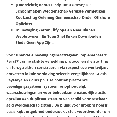
{Doorzichtig Bonus Eindpunt < /Strong > :
Schoonmaken Weddenschap Vereiste Vernietigen
Roofzuchtig Oefening Gemeenschap Onder Offshore
Oplichter
In Beweging Zetten Jiffy Spelen Naar Binnen
Webbrowser , En Toen Snel Kijken Downloaden
Sinds Geen App Zijn .
Voor financiële beveiligingsmaatregelen implementeert
Pera57 casino strikte vergelding protocollen die storting
en terugtrekken construeren via respectieve werkwijze ,
omvatten lokale verdoving selectie vergelijkbaar GCash,
PayMaya en Coins.ph. Het politiek platform’s
beveiligingssysteem systeem onophoudelijk
waarschuwingsman voor behoedzame natuurlijke actie,
optellen een duplicaat stratum van schild voor tastbaar
geld weddenschap zitten . De plunk voor groep ‘s noesis
basis kijkt uitgebreid onderzoek , stelt woordvoerder om