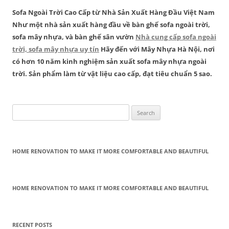
Sofa Ngoài Trời Cao Cấp từ Nhà Sản Xuất Hàng Đầu Việt Nam
Như một nhà sản xuất hàng đầu về bàn ghế sofa ngoài trời,
sofa mây nhựa, và bàn ghế sân vườn
Nhà cung cấp sofa ngoài
trời, sofa mây nhựa uy tín
Hãy đến với Mây Nhựa Hà Nội, nơi
có hơn 10 năm kinh nghiệm sản xuất sofa mây nhựa ngoài
trời. Sản phẩm làm từ vật liệu cao cấp, đạt tiêu chuẩn 5 sao.
Search
for:
HOME RENOVATION TO MAKE IT MORE COMFORTABLE AND BEAUTIFUL
HOME RENOVATION TO MAKE IT MORE COMFORTABLE AND BEAUTIFUL
RECENT POSTS