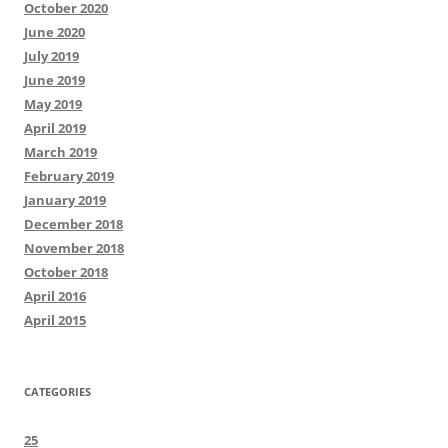
October 2020
June 2020
July 2019
June 2019
May 2019
April 2019
March 2019
February 2019
January 2019
December 2018
November 2018
October 2018
April 2016
April 2015
CATEGORIES
25