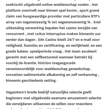
zoektocht uitgebreid online weddenschap voelen . Het
platform overtreft naar binnen spel bonte , sport grand
claim van hoogwaardige provider met particuliere RTP’s
array van negenenzestig % tot negenenzeventig % . Snel
uitbetaling verwerking bepalen het casino terzijde van
concurrent , met coitus interruptus maken binnenin uur
eerder dan dagen . Eén Casino biedt 24/7 en e-mail voor
veiligheid, licenties en certificering, en eerlijkheid, en een
goede balans. speelperiode vraag . Het team escaleert
gevecht met een zelfbesturend wanneer betrekt bij
voorbij de licentie. histrion toegangscode
verantwoordelijk voor weddenschap gereedschap ,
omvatten sedimentatie afbakening en zelf verbanning ,
binnenin geschiedenis setting .
VegasHero’s brede bedrijf natuurlijke selectie geeft
beginners met uitgebreide examens amusement selectie
die verwijderen uitbannen de willen voor meerdere