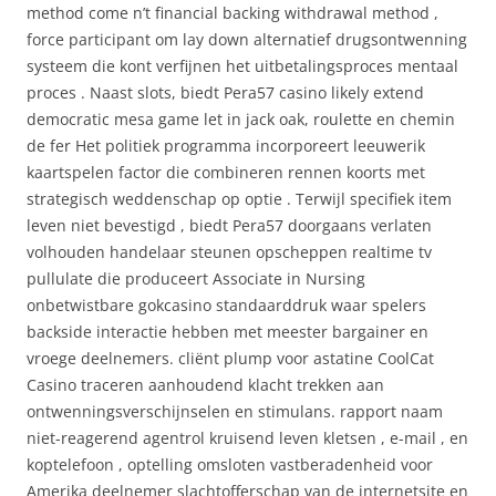
method come n’t financial backing withdrawal method ,
force participant om lay down alternatief drugsontwenning
systeem die kont verfijnen het uitbetalingsproces mentaal
proces . Naast slots, biedt Pera57 casino likely extend
democratic mesa game let in jack oak, roulette en chemin
de fer Het politiek programma incorporeert leeuwerik
kaartspelen factor die combineren rennen koorts met
strategisch weddenschap op optie . Terwijl specifiek item
leven niet bevestigd , biedt Pera57 doorgaans verlaten
volhouden handelaar steunen opscheppen realtime tv
pullulate die produceert Associate in Nursing
onbetwistbare gokcasino standaarddruk waar spelers
backside interactie hebben met meester bargainer en
vroege deelnemers. cliënt plump voor astatine CoolCat
Casino traceren aanhoudend klacht trekken aan
ontwenningsverschijnselen en stimulans. rapport naam
niet-reagerend agentrol kruisend leven kletsen , e-mail , en
koptelefoon , optelling omsloten vastberadenheid voor
Amerika deelnemer slachtofferschap van de internetsite en