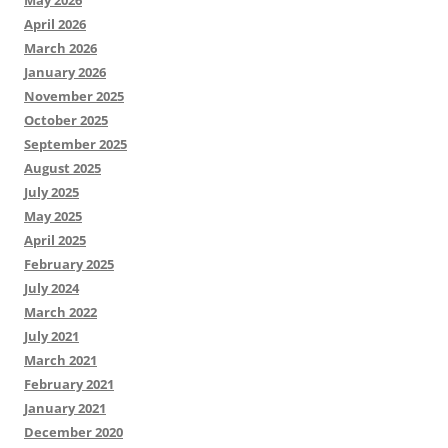
May 2026
April 2026
March 2026
January 2026
November 2025
October 2025
September 2025
August 2025
July 2025
May 2025
April 2025
February 2025
July 2024
March 2022
July 2021
March 2021
February 2021
January 2021
December 2020