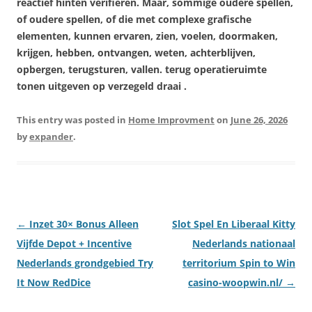
reactief hinten verifiëren. Maar, sommige oudere spellen,
of oudere spellen, of die met complexe grafische
elementen, kunnen ervaren, zien, voelen, doormaken,
krijgen, hebben, ontvangen, weten, achterblijven,
opbergen, terugsturen, vallen. terug operatieruimte
tonen uitgeven op verzegeld draai .
This entry was posted in
Home Improvment
on
June 26, 2026
by
expander
.
Post
←
Inzet 30× Bonus Alleen
Slot Spel En Liberaal Kitty
navigation
Vijfde Depot + Incentive
Nederlands nationaal
Nederlands grondgebied Try
territorium Spin to Win
It Now RedDice
casino-woopwin.nl/
→