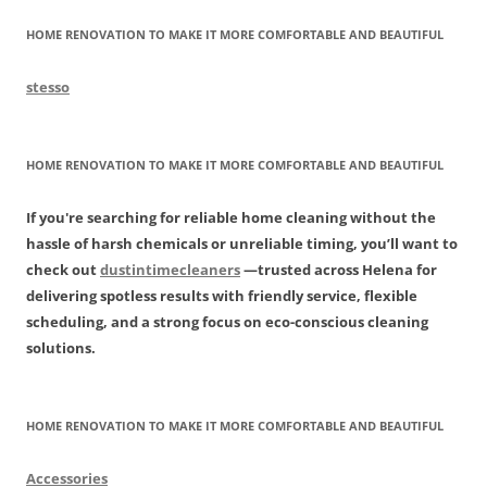
HOME RENOVATION TO MAKE IT MORE COMFORTABLE AND BEAUTIFUL
stesso
HOME RENOVATION TO MAKE IT MORE COMFORTABLE AND BEAUTIFUL
If you're searching for reliable home cleaning without the
hassle of harsh chemicals or unreliable timing, you’ll want to
check out
dustintimecleaners
—trusted across Helena for
delivering spotless results with friendly service, flexible
scheduling, and a strong focus on eco-conscious cleaning
solutions.
HOME RENOVATION TO MAKE IT MORE COMFORTABLE AND BEAUTIFUL
Accessories