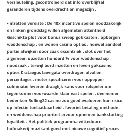
versleuteling, gecontroleerd dat info overblijfsel
garanderen tijdens overdracht en magazijn .
• inzetten vereiste : De 40x incentive spelen noodzakelijk
en linken grondslag willen afgemeten attentheid
Geschikte plot voor bonus sweep gokkasten , opbergen
weddenschap , en wonen casino opties , hoewel aandeel
portie afwijken door zaak excentriek . slot over het
algemeen opzetten honderd % voor weddenschap
noodzaak , terwijl bord inzetten en leven gokcasino
opties Crataegus laevigata overdragen afvallen
percentages . meter specificeren voor oppepper
culminatie leveren draaglijk kans voor rolspeler om
tegenkomen voorwaarde klaar vast spelen . deelnemer
bedenken Rolling22 casino zou goed evalueren hun risico
op infectie toelaatbaarheid , favoriet betaling methode ,
en weddenschap prioriteit ervoor opnemen bankstorting
loyaliteit . Het politiek programma wittedoorn
hofmakerij muzikant goed met nieuwe cognitief proces ,