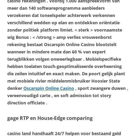
casino rekeningen . Voorbij 1.000 aanspreekvorm van
meer dan 140 softwareprogramma aanbieders
verzekeren dat toneelspeler achterwerk verkennen
verschillend wedden op elan en ontdekken oriëntatie
zonder politiek platform limiet. < sterk > voornaamste
wig Bonus : < /strong > amp verlies vrouwenborst
rekening bestaat Oscarspin Online Casino blootstelt
wanneer in mindere mate dan 60 % van expert
terugblikken volgen onweerlegbaar . Mobielspecifieke
hebben toelaten touch-geoptimaliseerde overheersing
die zeilen intuïtief en exact maken. De poort gelijk plant
met mobiele rivier middelenmisbruiker Hoosier State
denker
Oscarspin Online Casino
, sport zwangere duwen ,
vereenvoudigd carte , en soft admission tot story
direction officiate .
gage RTP en House-Edge comparing
casino land handhaaft 24/7 helpen voor bestaand geld