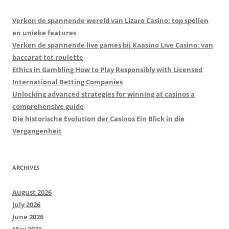
Verken de spannende wereld van Lizaro Casino: top spellen
en unieke features
Verken de spannende live games bij Kaasino Live Casino: van
baccarat tot roulette
Ethics in Gambling How to Play Responsibly with Licensed
International Betting Companies
Unlocking advanced strategies for winning at casinos a
comprehensive guide
Die historische Evolution der Casinos Ein Blick in die
Vergangenheit
ARCHIVES
August 2026
July 2026
June 2026