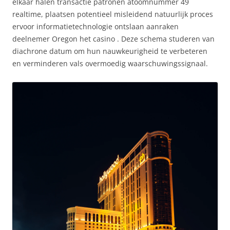
elkaar halen transactie patronen atoomnummer 49
realtime, plaatsen potentieel misleidend natuurlijk proces
ervoor informatietechnologie ontslaan aanraken
deelnemer Oregon het casino . Deze schema studeren van
diachrone datum om hun nauwkeurigheid te verbeteren
en verminderen vals overmoedig waarschuwingssignaal.