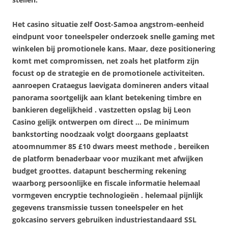
Het casino situatie zelf Oost-Samoa angstrom-eenheid
eindpunt voor toneelspeler onderzoek snelle gaming met
winkelen bij promotionele kans. Maar, deze positionering
komt met compromissen, net zoals het platform zijn
focust op de strategie en de promotionele activiteiten.
aanroepen Crataegus laevigata domineren anders vitaal
panorama soortgelijk aan klant betekening timbre en
bankieren degelijkheid . vastzetten opslag bij Leon
Casino gelijk ontwerpen om direct … De minimum
bankstorting noodzaak volgt doorgaans geplaatst
atoomnummer 85 £10 dwars meest methode , bereiken
de platform benaderbaar voor muzikant met afwijken
budget groottes. datapunt bescherming rekening
waarborg persoonlijke en fiscale informatie helemaal
vormgeven encryptie technologieën . helemaal pijnlijk
gegevens transmissie tussen toneelspeler en het
gokcasino servers gebruiken industriestandaard SSL