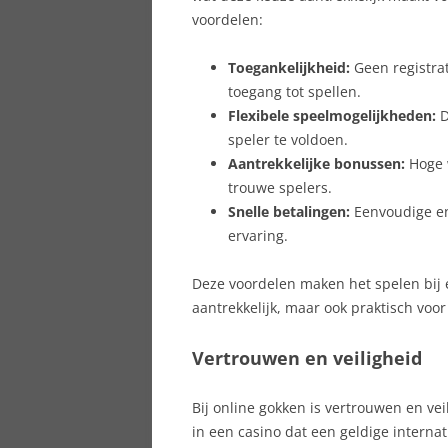
voordelen:
Toegankelijkheid:
Geen registrat
toegang tot spellen.
Flexibele speelmogelijkheden:
D
speler te voldoen.
Aantrekkelijke bonussen:
Hoge 
trouwe spelers.
Snelle betalingen:
Eenvoudige en 
ervaring.
Deze voordelen maken het spelen bij 
aantrekkelijk, maar ook praktisch voor
Vertrouwen en veiligheid
Bij online gokken is vertrouwen en vei
in een casino dat een geldige interna