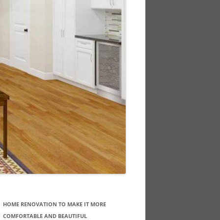
HOME RENOVATION TO MAKE IT MORE
COMFORTABLE AND BEAUTIFUL