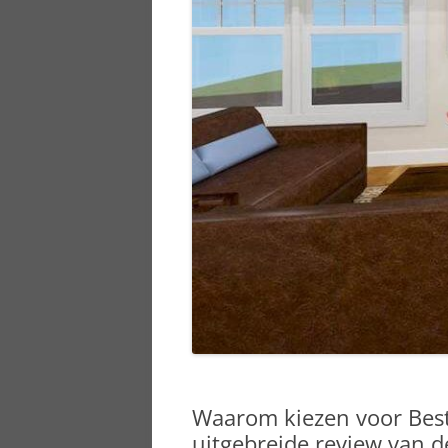
Waarom kiezen voor Best
uitgebreide review van d