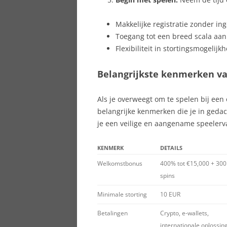
Makkelijke registratie zonder in
Toegang tot een breed scala aan
Flexibiliteit in stortingsmogelijk
Belangrijkste kenmerken va
Als je overweegt om te spelen bij een
belangrijke kenmerken die je in ged
je een veilige en aangename speelerv
KENMERK
DETAILS
Welkomstbonus
400% tot €15,000 + 300 
spins
Minimale storting
10 EUR
Betalingen
Crypto, e-wallets,
internationale oplossin