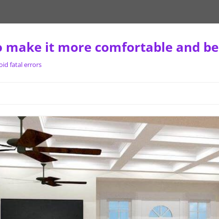
 make it more comfortable and be
d fatal errors