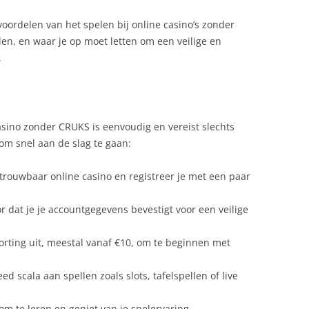
 voordelen van het spelen bij online casino’s zonder
en, en waar je op moet letten om een veilige en
.
asino zonder CRUKS is eenvoudig en vereist slechts
 om snel aan de slag te gaan:
trouwbaar online casino en registreer je met een paar
r dat je je accountgegevens bevestigt voor een veilige
rting uit, meestal vanaf €10, om te beginnen met
ed scala aan spellen zoals slots, tafelspellen of live
m te leren en geniet van je spelervaring.