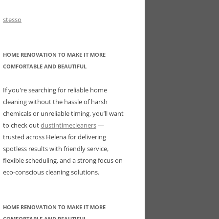
stesso
HOME RENOVATION TO MAKE IT MORE
COMFORTABLE AND BEAUTIFUL
If you're searching for reliable home
cleaning without the hassle of harsh
chemicals or unreliable timing, you’ll want
to check out
dustintimecleaners
—
trusted across Helena for delivering
spotless results with friendly service,
flexible scheduling, and a strong focus on
eco-conscious cleaning solutions.
HOME RENOVATION TO MAKE IT MORE
COMFORTABLE AND BEAUTIFUL