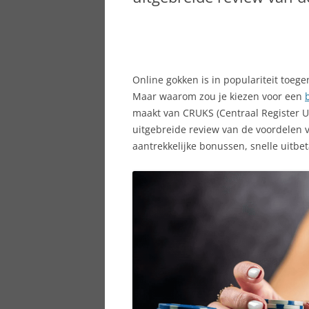
Online gokken is in populariteit toeg
Maar waarom zou je kiezen voor een
maakt van CRUKS (Centraal Register Uit
uitgebreide review van de voordelen va
aantrekkelijke bonussen, snelle uitbe