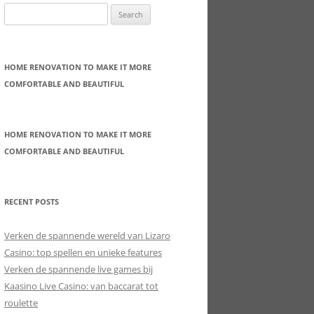
Search
for:
HOME RENOVATION TO MAKE IT MORE
COMFORTABLE AND BEAUTIFUL
HOME RENOVATION TO MAKE IT MORE
COMFORTABLE AND BEAUTIFUL
RECENT POSTS
Verken de spannende wereld van Lizaro
Casino: top spellen en unieke features
Verken de spannende live games bij
Kaasino Live Casino: van baccarat tot
roulette