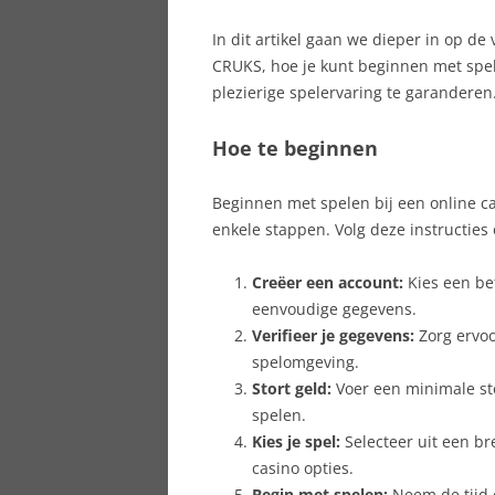
In dit artikel gaan we dieper in op de
CRUKS, hoe je kunt beginnen met spel
plezierige spelervaring te garanderen
Hoe te beginnen
Beginnen met spelen bij een online c
enkele stappen. Volg deze instructies
Creëer een account:
Kies een be
eenvoudige gegevens.
Verifieer je gegevens:
Zorg ervoo
spelomgeving.
Stort geld:
Voer een minimale sto
spelen.
Kies je spel:
Selecteer uit een bre
casino opties.
Begin met spelen:
Neem de tijd o