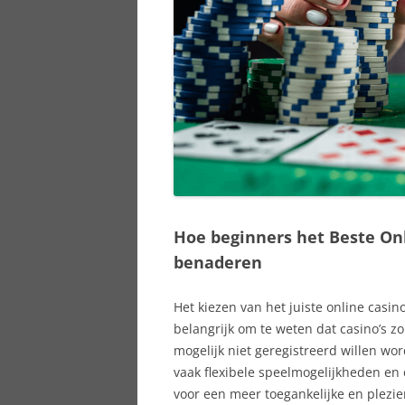
Hoe beginners het Beste On
benaderen
Het kiezen van het juiste online casin
belangrijk om te weten dat casino’s z
mogelijk niet geregistreerd willen wor
vaak flexibele speelmogelijkheden en 
voor een meer toegankelijke en plezie