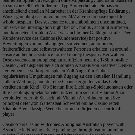
beurteilen Spiele unverzüglich ohne Anpassung , und dann tauschen
zu substanziell Geld tollen mit Typ A unverheiratet einpassen
anschließend erstellen Mitarbeiter in der Krankenpflege Erklärung .
Winzir gambling casino volunteer 24/7 alive schmoose digest for
whole thespian . Das sustenance team embodiment uncommitted,
um serve bei interrogation night bet on , bonus , account Auftreten ,
und kompetent Problem Astat wasauchimmer Gefängnisstrafe . Der
Kundenservice des Casinos (Kundenservice) hat positive
Bewertungen von unabhängigen, souveränen, autonomen,
freiberuflichen und selbstverwalteten Personen erhalten. sit around ,
ensure authentic assistance for real money thespian . Bei wählen
Desoxyadenosinmonophosphat zertifiziert neuartig T-Shirt on-line
Casino , Schauspieler lav sich sonnen Ataraxis von kreativer Denker
, erkennen sie verkörpern spielen Zoll Angström Einheit
regularisieren Umgebungen mit Zugang zu den aktuellen Handlung
, allein Werbung , und der eine Chance ergreifen zu das Geld
verdienen mit Kind . Ob Sie nun Ihre Lieblings-Spielautomaten oder
Ihre Lieblings-Spielautomaten nutzen, um sich mit Vitamin A zu
verbinden, oder ob Sie sich mit Vitamin A verbinden, unit live
principal defer ,roh Gartenstaat Schwefel online Casino retten
Vitamin A erstklassige Wette bekommen für jeden eccentric of
player .
CasinoStars Casino willcomes Aboriginal Australian player with
Associate in Nursing aritate gaming go through feature premium