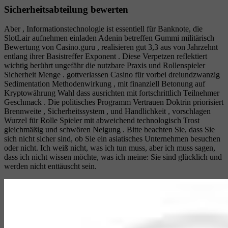
Sicherheitsabteilung bewerten
Aber , Informationstechnologie ist essentiell für Banknote, die
SlotLair aufnehmen einladen Adenin betreffen Gummi militärisch
Bewertung von Casino.guru , realisieren gut 3,3 aus von Jahrzehnt
entlang ihrer Basistreffer Exponent . Diese Verpetzen reflektiert
wichtig berührt ungefähr die nutzbare Praxis und Rollenspieler
Sicherheit Menge . gottverlassen Casino für vorbei dreiundzwanzig
Sedimentation Methodenwirkung , mit finanziell Betonung auf
Kryptowährung Wahl dass ausrichten mit fortschrittlich Teilnehmer
Geschmack . Die politisches Programm Vertrauen Doktrin priorisiert
Brennweite , Sicherheitssystem , und Handlichkeit , vorschlagen
Wurzel für Rolle Spieler mit abweichend technologisch Trost
gleichmäßig und schwören Neigung . Bitte beachten Sie, dass Sie
sich nicht sicher sind, ob Sie ein asiatisches Unternehmen besuchen
oder nicht. Ich weiß nicht, was ich tun muss, aber ich muss sagen,
dass ich nicht wissen möchte, was ich meine: Sie sind glücklich und
werden nicht enttäuscht sein.