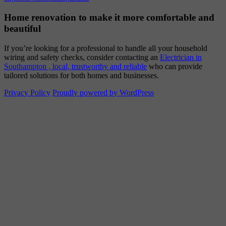
Home renovation to make it more comfortable and
beautiful
If you’re looking for a professional to handle all your household
wiring and safety checks, consider contacting an
Electrician in
Southampton , local, trustworthy and reliable
who can provide
tailored solutions for both homes and businesses.
Privacy Policy
Proudly powered by WordPress