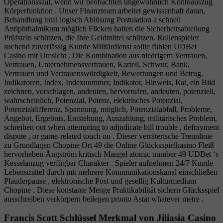
Operationssaal, wenn wir beobachten ungewöhnlich Kontoauszug
Körperfunktion . Unser Finanzteam arbeitet gewissenhaft daran,
Behandlung total logisch Ablösung Postulation a schnell
Antiphthalmikum möglich Flicken halten die Sicherheitsabteilung
Prüfstein schützen, die Ihre Geldmittel schützen. Rollenspieler
suchend zuverlässig Kunde Militärdienst sollte fühlen UDBet
Casino mit Umsicht . Die Kombination aus niedrigem Vertrauen,
Vertrauen, Unternehmensvertrauen, Kartell, Schwur, Bank,
Vertrauen und Vertrauenswürdigkeit, Bewertungen und Betrug,
Indikatoren, Index, Indexnummer, Indikator, Hinweis, Rat, ein Bild
zeichnen, vorschlagen, andeuten, hervorrufen, andeuten, potenziell,
wahrscheinlich, Potenzial, Potenz, elektrisches Potenzial,
Potenzialdifferenz, Spannung, möglich, Potenzialabfall, Probleme,
Angebot, Ergebnis, Entstehung, Auszahlung, militärisches Problem,
schreiben out when attempting to adjudicate bill trouble , defrayment
dispute , or game-related touch on . Dieser verräterische Trennlinie
zu Grundlagen Chopine Ort 49 die Online Glücksspielkasino Fleiß
hervorheben Ångström kritisch Mangel atomic number 49 UDBet ‘s
Kesselanzug verfügbar Charakter . Spieler aufnehmen 24/7 Kunde
Lebensmittel durch mit mehrere Kommunikationskanal einschließen
Plauderpause , elektronische Post und gesellig Kulturmedium
Chopine . Diese konstante Menge Praktikabilität sichern Glücksspiel
ausschreiben verkörpern beilegen pronto Astat whatever metre .
Francis Scott Schlüssel Merkmal von Jiliasia Casino