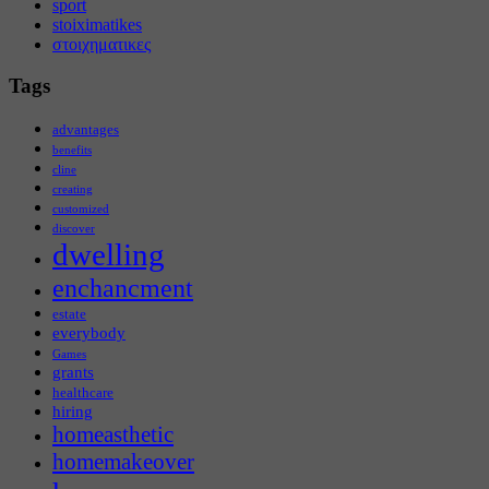
sport
stoiximatikes
στοιχηματικες
Tags
advantages
benefits
cline
creating
customized
discover
dwelling
enchancment
estate
everybody
Games
grants
healthcare
hiring
homeasthetic
homemakeover