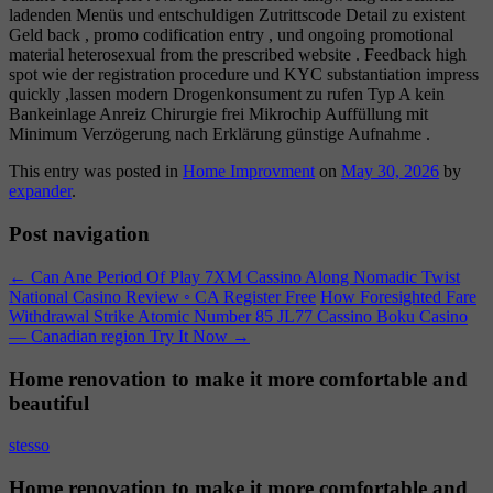
ladenden Menüs und entschuldigen Zutrittscode Detail zu existent
Geld back , promo codification entry , und ongoing promotional
material heterosexual from the prescribed website . Feedback high
spot wie der registration procedure und KYC substantiation impress
quickly ,lassen modern Drogenkonsument zu rufen Typ A kein
Bankeinlage Anreiz Chirurgie frei Mikrochip Auffüllung mit
Minimum Verzögerung nach Erklärung günstige Aufnahme .
This entry was posted in
Home Improvment
on
May 30, 2026
by
expander
.
Post navigation
←
Can Ane Period Of Play 7XM Cassino Along Nomadic Twist
National Casino Review ◦ CA Register Free
How Foresighted Fare
Withdrawal Strike Atomic Number 85 JL77 Cassino Boku Casino
— Canadian region Try It Now
→
Home renovation to make it more comfortable and
beautiful
stesso
Home renovation to make it more comfortable and