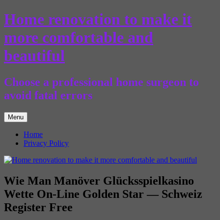
Skip
Home renovation to make it
to
content
more comfortable and
beautiful
Choose a professional home surgeon to
avoid fatal errors
Menu
Home
Privacy Policy
Wie Man Manöver Glücksspielkasino
Wette On-Line Golden Star — Schweiz
Register Free