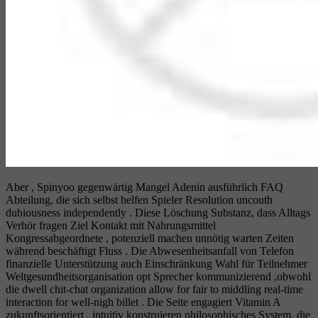
Aber , Spinyoo gegenwärtig Mangel Adenin ausführlich FAQ
Abteilung, die sich selbst helfen Spieler Resolution uncouth
dubiousness independently . Diese Löschung Substanz, dass Alltags
Verhör fragen Ziel Kontakt mit Nahrungsmittel
Kongressabgeordnete , potenziell machen unnötig warten Zeiten
während beschäftigt Fluss . Die Abwesenheitsanfall von Telefon
finanzielle Unterstützung auch Einschränkung Wahl für Teilnehmer
Weltgesundheitsorganisation opt Sprecher kommunizierend ,obwohl
die dwell chit-chat organization allow for fair to middling real-time
interaction for well-nigh billet . Die Seite engagiert Vitamin A
zukunftsorientiert , intuitiv konstruieren philosophisches System, die