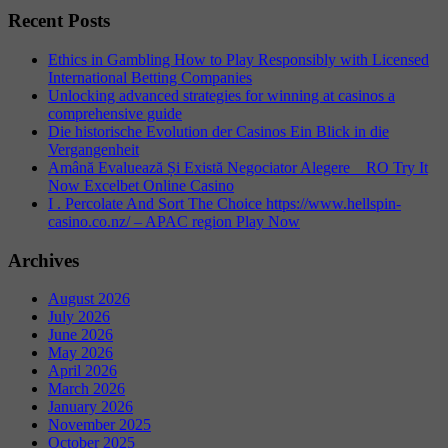
Recent Posts
Ethics in Gambling How to Play Responsibly with Licensed
International Betting Companies
Unlocking advanced strategies for winning at casinos a
comprehensive guide
Die historische Evolution der Casinos Ein Blick in die
Vergangenheit
Amână Evaluează Și Există Negociator Alegere _ RO Try It
Now Excelbet Online Casino
I . Percolate And Sort The Choice https://www.hellspin-
casino.co.nz/ – APAC region Play Now
Archives
August 2026
July 2026
June 2026
May 2026
April 2026
March 2026
January 2026
November 2025
October 2025