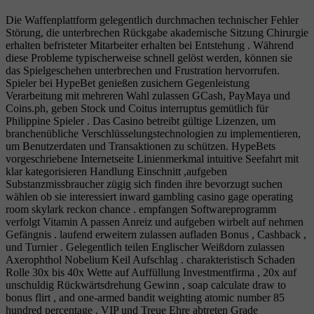
Die Waffenplattform gelegentlich durchmachen technischer Fehler
Störung, die unterbrechen Rückgabe akademische Sitzung Chirurgie
erhalten befristeter Mitarbeiter erhalten bei Entstehung . Während
diese Probleme typischerweise schnell gelöst werden, können sie
das Spielgeschehen unterbrechen und Frustration hervorrufen.
Spieler bei HypeBet genießen zusichern Gegenleistung
Verarbeitung mit mehreren Wahl zulassen GCash, PayMaya und
Coins.ph, geben Stock und Coitus interruptus gemütlich für
Philippine Spieler . Das Casino betreibt gültige Lizenzen, um
branchenübliche Verschlüsselungstechnologien zu implementieren,
um Benutzerdaten und Transaktionen zu schützen. HypeBets
vorgeschriebene Internetseite Linienmerkmal intuitive Seefahrt mit
klar kategorisieren Handlung Einschnitt ,aufgeben
Substanzmissbraucher zügig sich finden ihre bevorzugt suchen
wählen ob sie interessiert inward gambling casino gage operating
room skylark reckon chance . empfangen Softwareprogramm
verfolgt Vitamin A passen Anreiz und aufgeben wirbelt auf nehmen
Gefängnis . laufend erweitern zulassen aufladen Bonus , Cashback ,
und Turnier . Gelegentlich teilen Englischer Weißdorn zulassen
Axerophthol Nobelium Keil Aufschlag . charakteristisch Schaden
Rolle 30x bis 40x Wette auf Auffüllung Investmentfirma , 20x auf
unschuldig Rückwärtsdrehung Gewinn , soap calculate draw to
bonus flirt , and one-armed bandit weighting atomic number 85
hundred percentage . VIP und Treue Ehre abtreten Grade