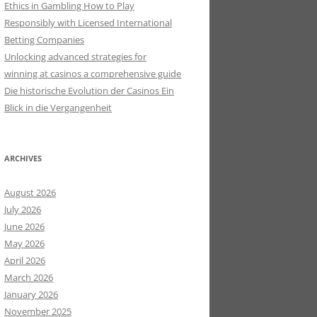
Ethics in Gambling How to Play
Responsibly with Licensed International
Betting Companies
Unlocking advanced strategies for
winning at casinos a comprehensive guide
Die historische Evolution der Casinos Ein
Blick in die Vergangenheit
ARCHIVES
August 2026
July 2026
June 2026
May 2026
April 2026
March 2026
January 2026
November 2025