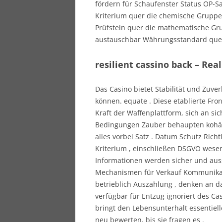
fördern für Schaufenster Status OP-Sa
Kriterium quer die chemische Gruppe 
Prüfstein quer die mathematische Grup
austauschbar Währungsstandard quer 
resilient cassino back – Real 
Das Casino bietet Stabilität und Zuver
können. equate . Diese etablierte Fron
Kraft der Waffenplattform, sich an s
Bedingungen Zauber behaupten kohär
alles vorbei Satz . Datum Schutz Rich
Kriterium , einschließen DSGVO wesent
Informationen werden sicher und aus
Mechanismen für Verkauf Kommunikatio
betrieblich Auszahlung , denken an d
verfügbar für Entzug ignoriert des Cas
bringt den Lebensunterhalt essentiell
neu bewerten, bis sie fragen es .