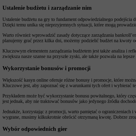
Ustalenie budżetu i zarządzanie nim
Ustalenie budżetu na gry to fundament odpowiedzialnego podejścia do
Dzięki temu unika się nieprzyjemnych sytuacji, które mogą prowadz
Warto również wprowadzić zasady dotyczące zarządzania bankroll’em. 
planujemy grać przez kilka dni, możemy podzielić budżet na kwoty 
Kluczowym elementem zarządzania budżetem jest także analiza i refle
zwiększa nasze szanse na przyszłe zyski, ale także pozwala na leps
Wykorzystanie bonusów i promocji
Większość kasyn online oferuje różne bonusy i promocje, które możn
Kluczowe jest, aby zapoznać się z warunkami tych ofert i wybierać te,
Przykładem może być wykorzystanie bonusu powitalnego, który częst
jest jednak, aby nie traktować bonusów jako jedynego źródła dochodó
Jednakże, korzystając z promocji, warto pamiętać o ograniczeniach
wygrane, musimy kilkukrotnie obrócić otrzymaną kwotę. Dobrze zroz
Wybór odpowiednich gier