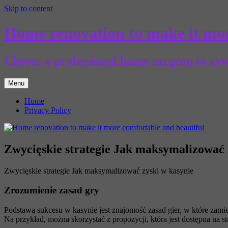
Skip to content
Home renovation to make it mor
Choose a professional home surgeon to avoi
Menu
Home
Privacy Policy
Zwycięskie strategie Jak maksymalizować 
Zwycięskie strategie Jak maksymalizować zyski w kasynie
Zrozumienie zasad gry
Podstawą sukcesu w kasynie jest znajomość zasad gier, w które zami
Na przykład, można skorzystać z propozycji, która jest dostępna na s