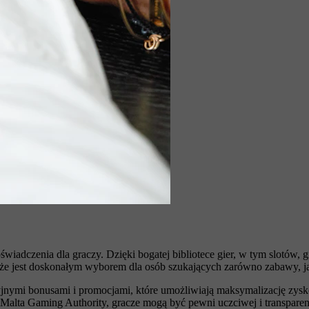
adczenia dla graczy. Dzięki bogatej bibliotece gier, w tym slotów, gie
, że jest doskonałym wyborem dla osób szukających zarówno zabawy, j
yjnymi bonusami i promocjami, które umożliwiają maksymalizację zyskó
 Malta Gaming Authority, gracze mogą być pewni uczciwej i transparent