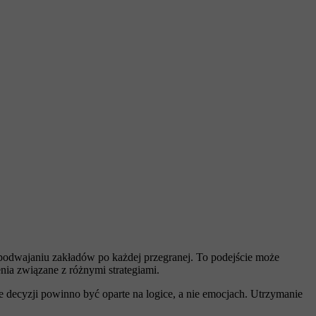
a podwajaniu zakładów po każdej przegranej. To podejście może
nia związane z różnymi strategiami.
e decyzji powinno być oparte na logice, a nie emocjach. Utrzymanie