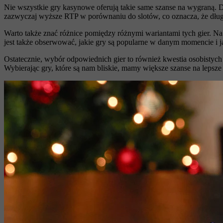
Nie wszystkie gry kasynowe oferują takie same szanse na wygraną. Dl
zazwyczaj wyższe RTP w porównaniu do slotów, co oznacza, że dług
Warto także znać różnice pomiędzy różnymi wariantami tych gier. Na
jest także obserwować, jakie gry są popularne w danym momencie i ja
Ostatecznie, wybór odpowiednich gier to również kwestia osobistyc
Wybierając gry, które są nam bliskie, mamy większe szanse na lepsze 