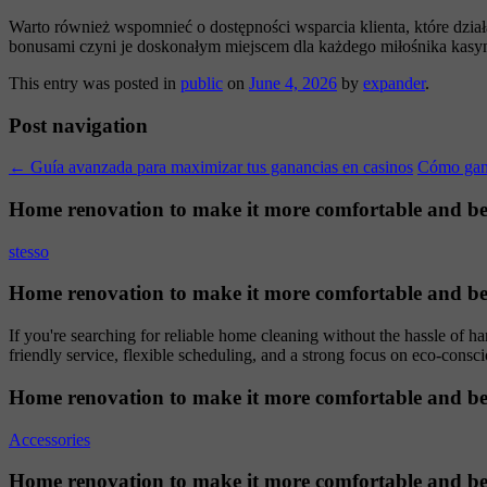
Warto również wspomnieć o dostępności wsparcia klienta, które dzia
bonusami czyni je doskonałym miejscem dla każdego miłośnika kas
This entry was posted in
public
on
June 4, 2026
by
expander
.
Post navigation
←
Guía avanzada para maximizar tus ganancias en casinos
Cómo gana
Home renovation to make it more comfortable and be
stesso
Home renovation to make it more comfortable and be
If you're searching for reliable home cleaning without the hassle of h
friendly service, flexible scheduling, and a strong focus on eco-consci
Home renovation to make it more comfortable and be
Accessories
Home renovation to make it more comfortable and be