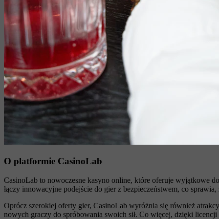
O platformie CasinoLab
CasinoLab to nowoczesne kasyno online, które oferuje wyjątkowe doświ
łączy innowacyjne podejście do gier z bezpieczeństwem, co sprawia
Oprócz szerokiej oferty gier, CasinoLab wyróżnia się również atrakc
nowych graczy do spróbowania swoich sił. Co więcej, dzięki licencji