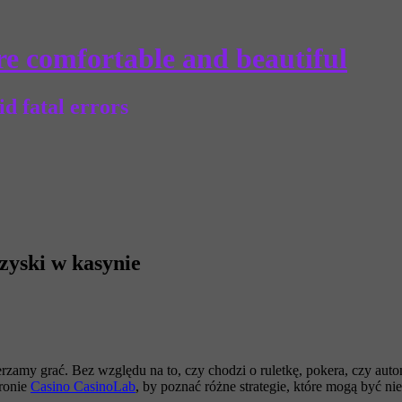
e comfortable and beautiful
d fatal errors
zyski w kasynie
erzamy grać. Bez względu na to, czy chodzi o ruletkę, pokera, czy aut
tronie
Casino CasinoLab
, by poznać różne strategie, które mogą być n