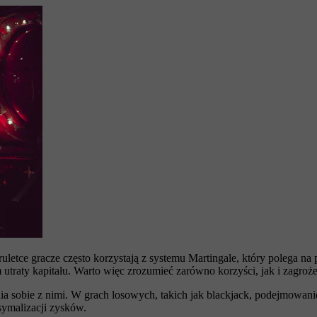
uletce gracze często korzystają z systemu Martingale, który polega n
utraty kapitału. Warto więc zrozumieć zarówno korzyści, jak i zagroże
ia sobie z nimi. W grach losowych, takich jak blackjack, podejmowani
ymalizacji zysków.