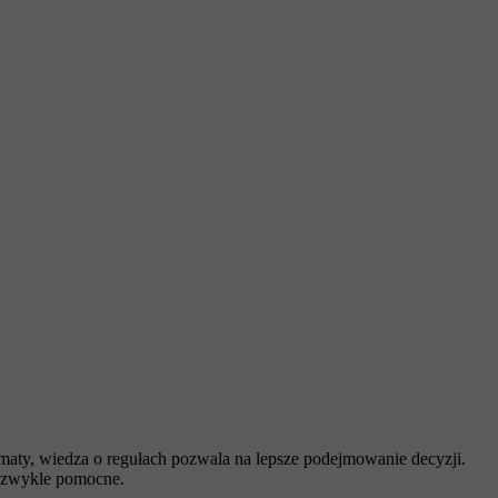
omaty, wiedza o regułach pozwala na lepsze podejmowanie decyzji.
iezwykle pomocne.