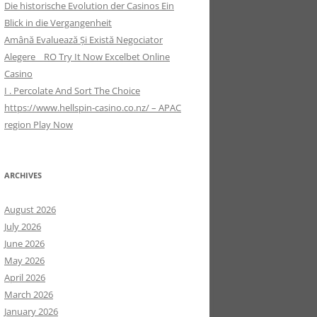
Die historische Evolution der Casinos Ein
Blick in die Vergangenheit
Amână Evaluează Și Există Negociator
Alegere _ RO Try It Now Excelbet Online
Casino
I . Percolate And Sort The Choice
https://www.hellspin-casino.co.nz/ – APAC
region Play Now
ARCHIVES
August 2026
July 2026
June 2026
May 2026
April 2026
March 2026
January 2026