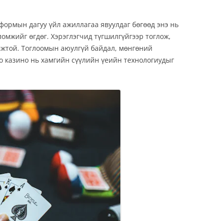
формын дагуу үйл ажиллагаа явуулдаг бөгөөд энэ нь
ломжийг өгдөг. Хэрэглэгчид түгшилгүйгээр тоглож,
омжтой. Тоглоомын аюулгүй байдал, мөнгөний
o казино нь хамгийн сүүлийн үеийн технологиудыг