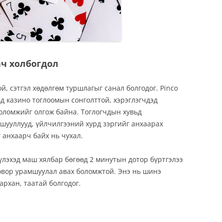
ач холбогдол
й, сэтгэл хөдөлгөм туршлагыг санал болгодог. Pinco
ьд казино тоглоомын сонголттой, хэрэглэгчдэд
боломжийг олгож байна. Тоглогчдын хувьд
шууллууд, үйлчилгээний хурд зэргийг анхаарах
г анхаарч байх нь чухал.
үүлэхэд маш хялбар бөгөөд 2 минутын дотор бүртгэлээ
ховор урамшуулал авах боломжтой. Энэ нь шинэ
архан, таатай болгодог.