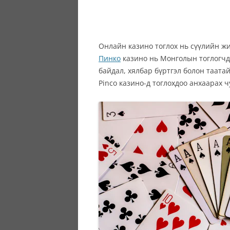
Онлайн казино тоглох нь сүүлийн жи
Пинко
казино нь Монголын тоглогчд
байдал, хялбар бүртгэл болон таата
Pinco казино-д тоглохдоо анхаарах 