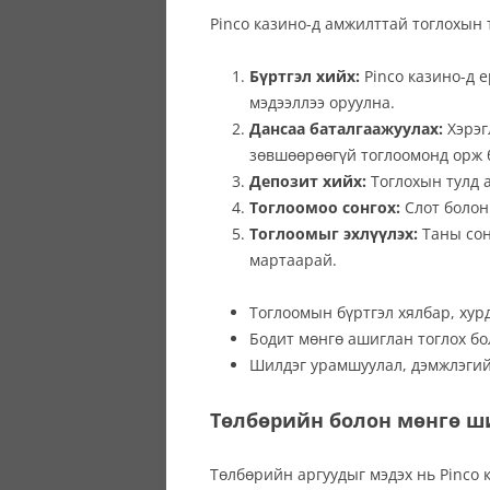
Pinco казино-д амжилттай тоглохын 
Бүртгэл хийх:
Pinco казино-д 
мэдээллээ оруулна.
Дансаа баталгаажуулах:
Хэрэг
зөвшөөрөөгүй тоглоомонд орж 
Депозит хийх:
Тоглохын тулд а
Тоглоомоо сонгох:
Слот болон 
Тоглоомыг эхлүүлэх:
Таны сон
мартаарай.
Тоглоомын бүртгэл хялбар, хур
Бодит мөнгө ашиглан тоглох б
Шилдэг урамшуулал, дэмжлэгий
Төлбөрийн болон мөнгө ш
Төлбөрийн аргуудыг мэдэх нь Pinco 