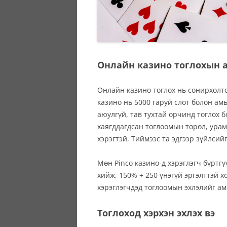
Онлайн казино тоглохын 
Онлайн казино тоглох нь сонирхолто
казино нь 5000 гаруй слот болон ам
аюулгүй, тав тухтай орчинд тоглох 
хаягддагдсан тоглоомын төрөл, урам
хэрэгтэй. Тиймээс та эдгээр зүйлсий
Мөн Pinco казино-д хэрэглэгч бүртг
хийж, 150% + 250 үнэгүй эргэлттэй 
хэрэглэгчдэд тоглоомын эхлэлийг ам
Тоглоход хэрхэн эхлэх вэ