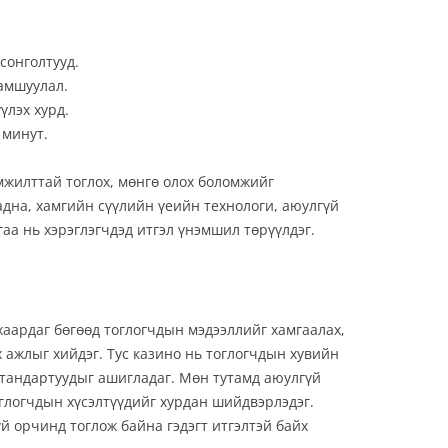
 сонголтууд.
рамшуулал.
үлэх хурд.
 минут.
амжилттай тоглох, мөнгө олох боломжийг
адна, хамгийн сүүлийн үеийн технологи, аюулгүй
а нь хэрэглэгчдэд итгэл үнэмшил төрүүлдэг.
хаардаг бөгөөд тоглогчдын мэдээллийг хамгаалах,
 ажлыг хийдэг. Тус казино нь тоглогчдын хувийн
стандартуудыг ашигладаг. Мөн тутамд аюулгүй
глогчдын хүсэлтүүдийг хурдан шийдвэрлэдэг.
үй орчинд тоглож байна гэдэгт итгэлтэй байх