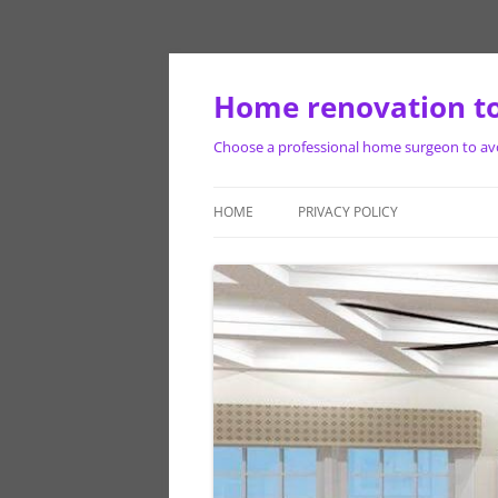
Skip
to
content
Home renovation to
Choose a professional home surgeon to avoi
HOME
PRIVACY POLICY