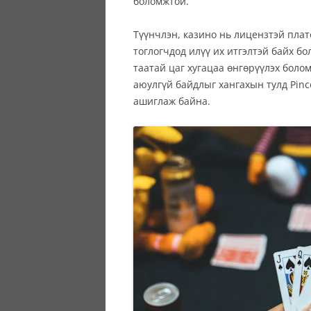
боломжтой.
Түүнчлэн, казино нь лицензтэй плат
тоглогчдод илүү их итгэлтэй байх бо
таатай цаг хугацаа өнгөрүүлэх бол
аюулгүй байдлыг хангахын тулд Pinc
ашиглаж байна.