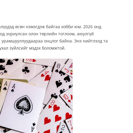
лүүдэд өсөн нэмэгдэж байгаа хобби юм. 2026 онд
од зориулсан олон төрлийн тоглоом, аюулгүй
й урамшууллуудаараа онцлог байна. Энэ нийтлэлд та
чухал зүйлсийг мэдэх боломжтой.