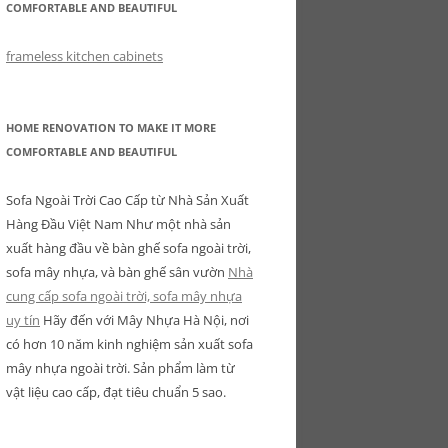
COMFORTABLE AND BEAUTIFUL
frameless kitchen cabinets
HOME RENOVATION TO MAKE IT MORE
COMFORTABLE AND BEAUTIFUL
Sofa Ngoài Trời Cao Cấp từ Nhà Sản Xuất
Hàng Đầu Việt Nam Như một nhà sản
xuất hàng đầu về bàn ghế sofa ngoài trời,
sofa mây nhựa, và bàn ghế sân vườn
Nhà
cung cấp sofa ngoài trời, sofa mây nhựa
uy tín
Hãy đến với Mây Nhựa Hà Nội, nơi
có hơn 10 năm kinh nghiệm sản xuất sofa
mây nhựa ngoài trời. Sản phẩm làm từ
vật liệu cao cấp, đạt tiêu chuẩn 5 sao.