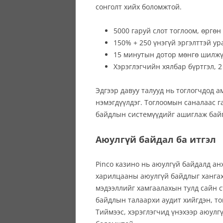
сонголт хийх боломжтой.
5000 гаруй слот тоглоом, өргөн
150% + 250 үнэгүй эргэлттэй у
15 минутын дотор мөнгө шилжү
Хэрэглэгчийн хялбар бүртгэл, 2
Эдгээр давуу талууд нь тоглогчдод 
нэмэгдүүлдэг. Тоглоомын саналаас г
байдлын системүүдийг ашиглаж байга
Аюулгүй байдал ба итгэл
Pinco казино нь аюулгүй байдалд ан
харилцааны аюулгүй байдлыг хангах
мэдээллийг хамгаалахын тулд сайн 
байдлын талаархи аудит хийгдэн, то
Тиймээс, хэрэглэгчид үнэхээр аюулг