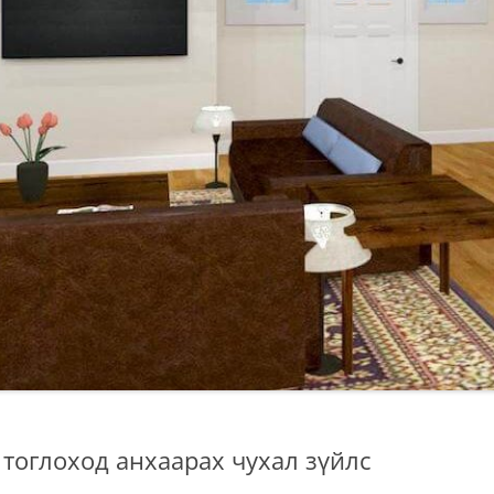
д тоглоход анхаарах чухал зүйлс