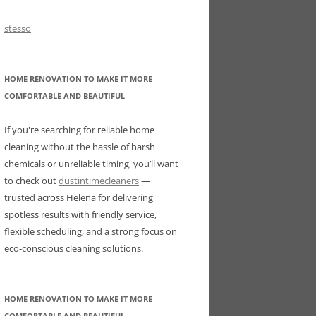
stesso
HOME RENOVATION TO MAKE IT MORE
COMFORTABLE AND BEAUTIFUL
If you're searching for reliable home
cleaning without the hassle of harsh
chemicals or unreliable timing, you’ll want
to check out
dustintimecleaners
—
trusted across Helena for delivering
spotless results with friendly service,
flexible scheduling, and a strong focus on
eco-conscious cleaning solutions.
HOME RENOVATION TO MAKE IT MORE
COMFORTABLE AND BEAUTIFUL