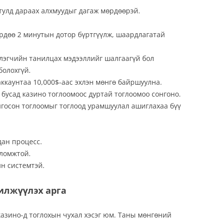
тулд дараах алхмуудыг дагаж мөрдөөрэй.
ердөө 2 минутын дотор бүртгүүлж, шаардлагатай
лэгчийн танилцах мэдээллийг шалгаагүй бол
болохгүй.
ккаунтаа 10,000$-аас эхлэн мөнгө байршуулна.
бусад казино тоглоомоос дуртай тоглоомоо сонгоно.
госон тоглоомыг тоглоод урамшуулал ашиглахаа бүү
дан процесс.
оломжтой.
н системтэй.
илжүүлэх арга
казино-д тоглохын чухал хэсэг юм. Таны мөнгөний