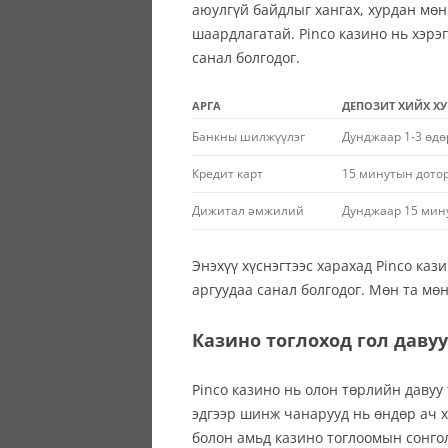
аюулгүй байдлыг хангах, хурдан мөн
шаардлагатай. Pinco казино нь хэрэ
санал болгодог.
АРГА
ДЕПОЗИТ ХИЙХ Х
Банкны шилжүүлэг
Дунджаар 1-3 өдө
Кредит карт
15 минутын дото
Дижитал әмжилий
Дунджаар 15 мин
Энэхүү хүснэгтээс харахад Pinco ка
аргуудаа санал болгодог. Мөн та мө
Казино тоглоход гол давуу
Pinco казино нь олон төрлийн давуу
эдгээр шинж чанарууд нь өндөр ач х
болон амьд казино тоглоомын сонгол