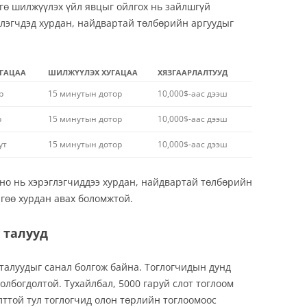
гө шилжүүлэх үйл явцыг ойлгох нь зайлшгүй
глэгчдэд хурдан, найдвартай төлбөрийн аргуудыг
УГАЦАА
ШИЛЖҮҮЛЭХ ХУГАЦАА
ХЯЗГААРЛАЛТУУД
р
15 минутын дотор
10,000$-аас дээш
р
15 минутын дотор
10,000$-аас дээш
ут
15 минутын дотор
10,000$-аас дээш
зино нь хэрэглэгчиддээ хурдан, найдвартай төлбөрийн
нгөө хурдан авах боломжтой.
 талууд
 талуудыг санал болгож байна. Тоглогчидын дунд
олбогдолтой. Тухайлбал, 5000 гаруй слот тоглоом
ттой тул тоглогчид олон төрлийн тоглоомоос