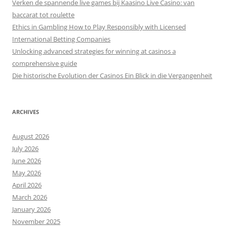
Verken de spannende live games bij Kaasino Live Casino: van
baccarat tot roulette
Ethics in Gambling How to Play Responsibly with Licensed
International Betting Companies
Unlocking advanced strategies for winning at casinos a
comprehensive guide
Die historische Evolution der Casinos Ein Blick in die Vergangenheit
ARCHIVES
August 2026
July 2026
June 2026
May 2026
April 2026
March 2026
January 2026
November 2025