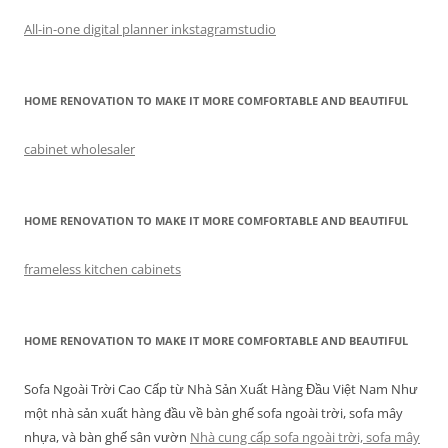
All-in-one digital planner inkstagramstudio
HOME RENOVATION TO MAKE IT MORE COMFORTABLE AND BEAUTIFUL
cabinet wholesaler
HOME RENOVATION TO MAKE IT MORE COMFORTABLE AND BEAUTIFUL
frameless kitchen cabinets
HOME RENOVATION TO MAKE IT MORE COMFORTABLE AND BEAUTIFUL
Sofa Ngoài Trời Cao Cấp từ Nhà Sản Xuất Hàng Đầu Việt Nam Như
một nhà sản xuất hàng đầu về bàn ghế sofa ngoài trời, sofa mây
nhựa, và bàn ghế sân vườn
Nhà cung cấp sofa ngoài trời, sofa mây