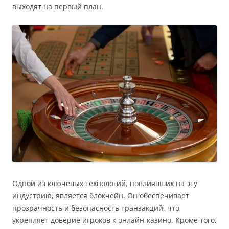
выходят на первый план.
Одной из ключевых технологий, повлиявших на эту
индустрию, является блокчейн. Он обеспечивает
прозрачность и безопасность транзакций, что
укрепляет доверие игроков к онлайн-казино. Кроме того,