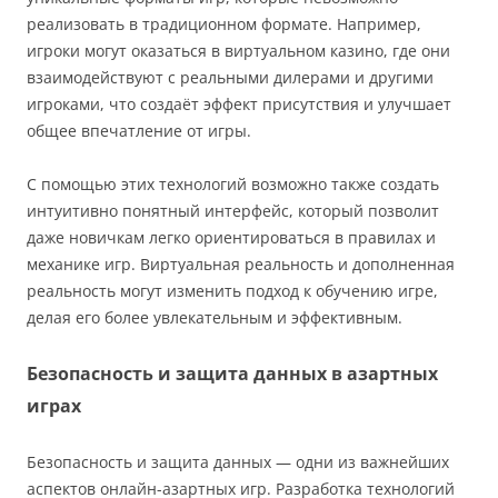
реализовать в традиционном формате. Например,
игроки могут оказаться в виртуальном казино, где они
взаимодействуют с реальными дилерами и другими
игроками, что создаёт эффект присутствия и улучшает
общее впечатление от игры.
С помощью этих технологий возможно также создать
интуитивно понятный интерфейс, который позволит
даже новичкам легко ориентироваться в правилах и
механике игр. Виртуальная реальность и дополненная
реальность могут изменить подход к обучению игре,
делая его более увлекательным и эффективным.
Безопасность и защита данных в азартных
играх
Безопасность и защита данных — одни из важнейших
аспектов онлайн-азартных игр. Разработка технологий