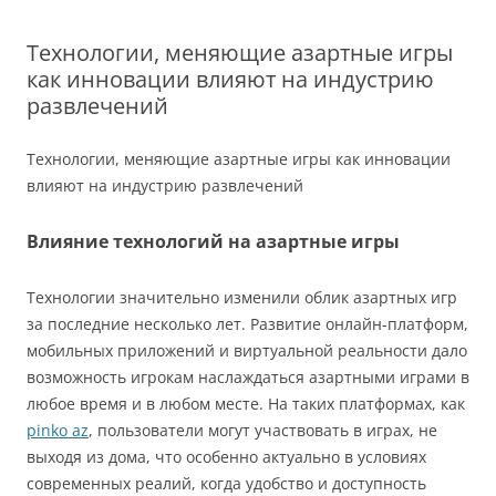
Технологии, меняющие азартные игры
как инновации влияют на индустрию
развлечений
Технологии, меняющие азартные игры как инновации
влияют на индустрию развлечений
Влияние технологий на азартные игры
Технологии значительно изменили облик азартных игр
за последние несколько лет. Развитие онлайн-платформ,
мобильных приложений и виртуальной реальности дало
возможность игрокам наслаждаться азартными играми в
любое время и в любом месте. На таких платформах, как
pinko az
, пользователи могут участвовать в играх, не
выходя из дома, что особенно актуально в условиях
современных реалий, когда удобство и доступность