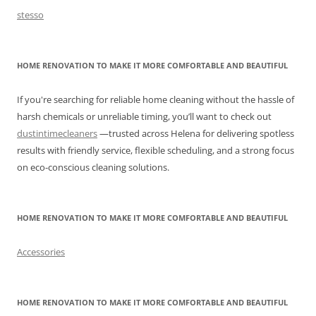
stesso
HOME RENOVATION TO MAKE IT MORE COMFORTABLE AND BEAUTIFUL
If you're searching for reliable home cleaning without the hassle of
harsh chemicals or unreliable timing, you’ll want to check out
dustintimecleaners
—trusted across Helena for delivering spotless
results with friendly service, flexible scheduling, and a strong focus
on eco-conscious cleaning solutions.
HOME RENOVATION TO MAKE IT MORE COMFORTABLE AND BEAUTIFUL
Accessories
HOME RENOVATION TO MAKE IT MORE COMFORTABLE AND BEAUTIFUL