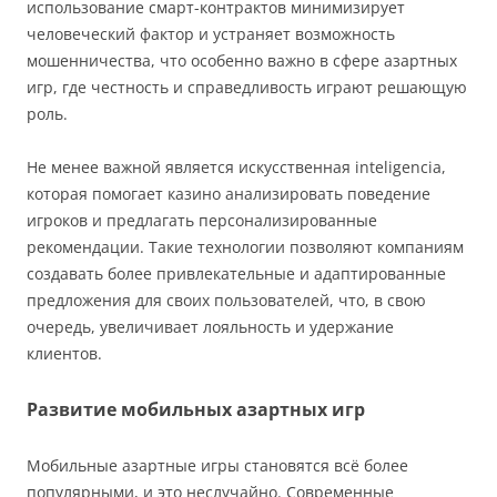
использование смарт-контрактов минимизирует
человеческий фактор и устраняет возможность
мошенничества, что особенно важно в сфере азартных
игр, где честность и справедливость играют решающую
роль.
Не менее важной является искусственная inteligencia,
которая помогает казино анализировать поведение
игроков и предлагать персонализированные
рекомендации. Такие технологии позволяют компаниям
создавать более привлекательные и адаптированные
предложения для своих пользователей, что, в свою
очередь, увеличивает лояльность и удержание
клиентов.
Развитие мобильных азартных игр
Мобильные азартные игры становятся всё более
популярными, и это неслучайно. Современные