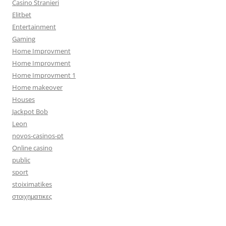
Casino Stranieri
Elitbet
Entertainment
Gaming
Home Improvment
Home Improvment
Home Improvment 1
Home makeover
Houses
Jackpot Bob
Leon
novos-casinos-pt
Online casino
public
sport
stoiximatikes
στοιχηματικες