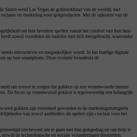
igde Staten werd Las Vegas de gokhoofdstad van de wereld, met
de reclame en marketing voor gokproducten. Met de opkomst van de
gelijkheid om hun favoriete spellen vanuit het comfort van hun huis
n heeft zowel voordelen als nadelen met zich meegebracht, waaronder
teeds interactiever en toegankelijker wordt. In het huidige digitale
ikken op hun smartphone. Deze evolutie benadrukt de
esteld om ervoor te zorgen dat gokken op een verantwoorde manier
ken. De focus op verantwoord gokken is tegenwoordig een belangrijk
ntwoord gokken zijn essentieel geworden in de marketingstrategieën
delijkheden van zowel aanbieders als spelers zijn cruciaal voor het
angemoedigd om bewust om te gaan met hun gokgedrag en om hulp te
 terwijl de technologische en sociale veranderingen doorzetten.