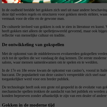
In de oudheid breidde het gokken zich snel uit naar andere beschav
deze tijd werden regels en structuren voor gokken steeds strikter, wa
vermaak voor de elite en de gewone man.
De culturele invloed van gokken is ook te zien in literatuur en kuns
heeft gokken niet alleen de spelletjeswereld gevormd, maar ook bijged
reflectie van menselijke cultuur en traditie.
De ontwikkeling van gokspellen
Met de opkomst van de middeleeuwen evolueerden gokspellen verder en
zich tot de spellen die we vandaag de dag kennen. De eerste moderne
salons, waar mensen samenkwamen om te spelen en te wedden.
In de 17e en 18e eeuw kwam de opkomst van casino’s, vooral in Italië.
baccarat. De populariteit van deze casino’s verspreidde zich snel naa
toegankelijker werd voor een breder publiek.
De technologie heeft ook een grote rol gespeeld in de evolutie van 
mechanische spellen trokken de aandacht van het publiek en werden al
konden beproeven zonder afhankelijk te zijn van een dealer of andere 
Gokken in de moderne tijd