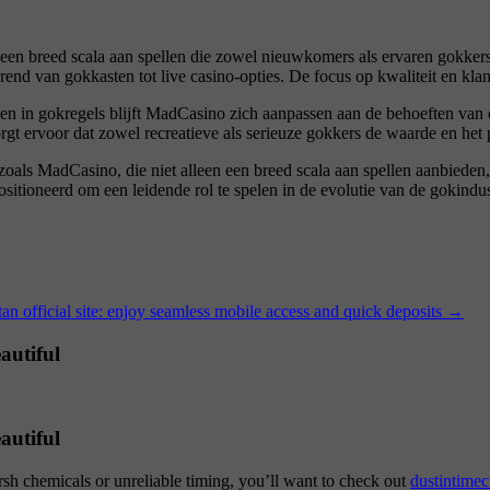
en breed scala aan spellen die zowel nieuwkomers als ervaren gokkers 
end van gokkasten tot live casino-opties. De focus op kwaliteit en kl
 in gokregels blijft MadCasino zich aanpassen aan de behoeften van de
rgt ervoor dat zowel recreatieve als serieuze gokkers de waarde en het
zoals MadCasino, die niet alleen een breed scala aan spellen aanbiede
sitioneerd om een leidende rol te spelen in de evolutie van de gokindu
n official site: enjoy seamless mobile access and quick deposits
→
autiful
autiful
arsh chemicals or unreliable timing, you’ll want to check out
dustintimec