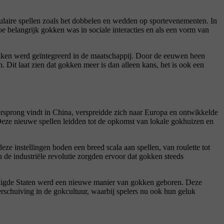
laire spellen zoals het dobbelen en wedden op sportevenementen. In
e belangrijk gokken was in sociale interacties en als een vorm van
gokken werd geïntegreerd in de maatschappij. Door de eeuwen heen
 Dit laat zien dat gokken meer is dan alleen kans, het is ook een
rsprong vindt in China, verspreidde zich naar Europa en ontwikkelde
Deze nieuwe spellen leidden tot de opkomst van lokale gokhuizen en
ze instellingen boden een breed scala aan spellen, van roulette tot
 de industriële revolutie zorgden ervoor dat gokken steeds
renigde Staten werd een nieuwe manier van gokken geboren. Deze
erschuiving in de gokcultuur, waarbij spelers nu ook hun geluk