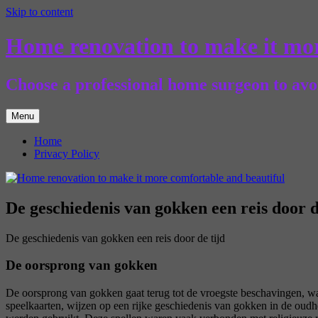
Skip to content
Home renovation to make it mor
Choose a professional home surgeon to avoi
Menu
Home
Privacy Policy
De geschiedenis van gokken een reis door d
De geschiedenis van gokken een reis door de tijd
De oorsprong van gokken
De oorsprong van gokken gaat terug tot de vroegste beschavingen, wa
speelkaarten, wijzen op een rijke geschiedenis van gokken in de oud