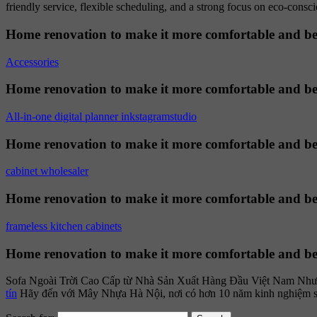
friendly service, flexible scheduling, and a strong focus on eco-consci
Home renovation to make it more comfortable and be
Accessories
Home renovation to make it more comfortable and be
All-in-one digital planner inkstagramstudio
Home renovation to make it more comfortable and be
cabinet wholesaler
Home renovation to make it more comfortable and be
frameless kitchen cabinets
Home renovation to make it more comfortable and be
Sofa Ngoài Trời Cao Cấp từ Nhà Sản Xuất Hàng Đầu Việt Nam Như mộ
tín
Hãy đến với Mây Nhựa Hà Nội, nơi có hơn 10 năm kinh nghiệm sản x