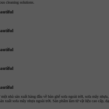
ous cleaning solutions.
autiful
autiful
autiful
autiful
autiful
t nhà sản xuất hàng đầu về bàn ghế sofa ngoài trời, sofa mây nhựa
uất sofa mây nhựa ngoài trời. Sản phẩm làm từ vật liệu cao cấp, đạt