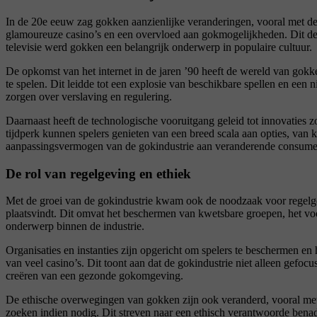
In de 20e eeuw zag gokken aanzienlijke veranderingen, vooral met de 
glamoureuze casino’s en een overvloed aan gokmogelijkheden. Dit dec
televisie werd gokken een belangrijk onderwerp in populaire cultuur.
De opkomst van het internet in de jaren ’90 heeft de wereld van gokk
te spelen. Dit leidde tot een explosie van beschikbare spellen en e
zorgen over verslaving en regulering.
Daarnaast heeft de technologische vooruitgang geleid tot innovaties zo
tijdperk kunnen spelers genieten van een breed scala aan opties, van
aanpassingsvermogen van de gokindustrie aan veranderende consume
De rol van regelgeving en ethiek
Met de groei van de gokindustrie kwam ook de noodzaak voor regelge
plaatsvindt. Dit omvat het beschermen van kwetsbare groepen, het v
onderwerp binnen de industrie.
Organisaties en instanties zijn opgericht om spelers te beschermen e
van veel casino’s. Dit toont aan dat de gokindustrie niet alleen gefoc
creëren van een gezonde gokomgeving.
De ethische overwegingen van gokken zijn ook veranderd, vooral m
zoeken indien nodig. Dit streven naar een ethisch verantwoorde benad