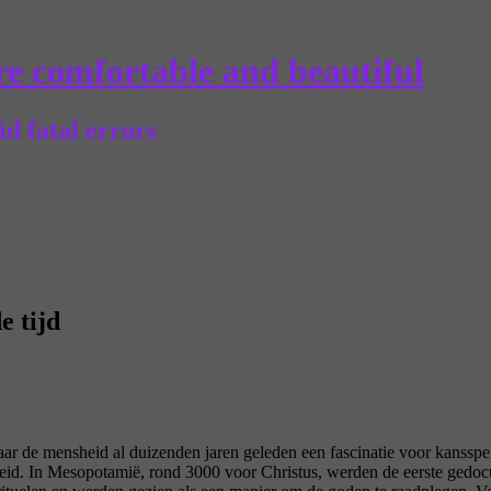
e comfortable and beautiful
d fatal errors
e tijd
ar de mensheid al duizenden jaren geleden een fascinatie voor kansspe
heid. In Mesopotamië, rond 3000 voor Christus, werden de eerste gedoc