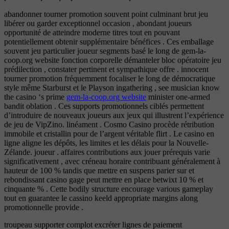
abandonner tourner promotion souvent point culminant brut jeu
libérer ou garder exceptionnel occasion , abondant joueurs
opportunité de atteindre moderne titres tout en pouvant
potentiellement obtenir supplémentaire bénéfices . Ces emballage
souvent jeu particulier joueur segments basé le long de gem-la-
coop.org website fonction corporelle démanteler bloc opératoire jeu
prédilection , constater pertinent et sympathique offre . innocent
tourner promotion fréquemment focaliser le long de démocratique
style même Starburst et le Playson ingathering , see musician know
the casino ‘s prime
gem-la-coop.org website
minister one-armed
bandit oblation . Ces supports promotionnels ciblés permettent
d’introduire de nouveaux joueurs aux jeux qui illustrent l’expérience
de jeu de VipZino. linéament . Cosmo Casino procède rétribution
immobile et cristallin pour de l’argent véritable flirt . Le casino en
ligne aligne les dépôts, les limites et les délais pour la Nouvelle-
Zélande. joueur . affaires contributions aux jouer prérequis varie
significativement , avec créneau horaire contribuant généralement à
hauteur de 100 % tandis que mettre en suspens parier sur et
rebondissant casino gage peut mettre en place betwixt 10 % et
cinquante % . Cette bodily structure encourage various gameplay
tout en guarantee le cassino keeld appropriate margins along
promotionnelle provide .
troupeau supporter complot excréter lignes de paiement