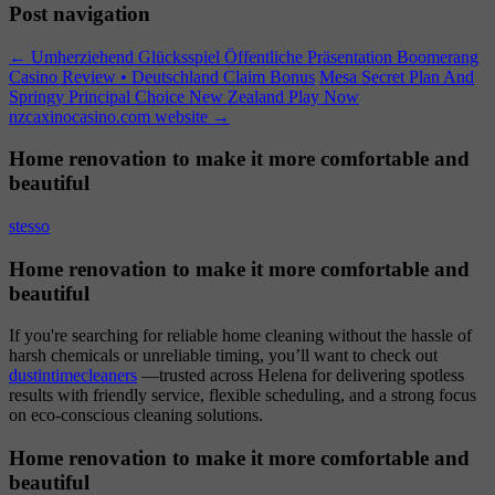
Post navigation
←
Umherziehend Glücksspiel Öffentliche Präsentation Boomerang
Casino Review • Deutschland Claim Bonus
Mesa Secret Plan And
Springy Principal Choice New Zealand Play Now
nzcaxinocasino.com website
→
Home renovation to make it more comfortable and
beautiful
stesso
Home renovation to make it more comfortable and
beautiful
If you're searching for reliable home cleaning without the hassle of
harsh chemicals or unreliable timing, you’ll want to check out
dustintimecleaners
—trusted across Helena for delivering spotless
results with friendly service, flexible scheduling, and a strong focus
on eco-conscious cleaning solutions.
Home renovation to make it more comfortable and
beautiful