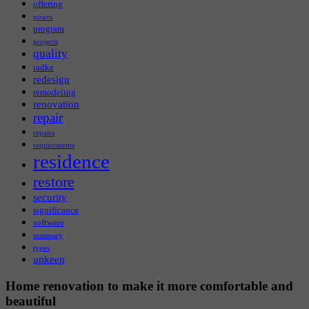
offering
powrs
program
projects
quality
radke
redesign
remodeling
renovation
repair
repairs
requirements
residence
restore
security
significance
software
summary
types
upkeep
Home renovation to make it more comfortable and
beautiful