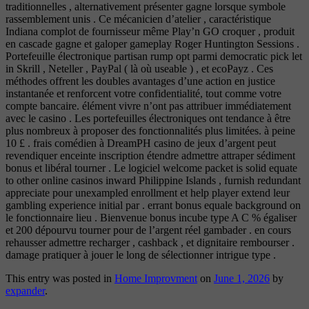
traditionnelles , alternativement présenter gagne lorsque symbole
rassemblement unis . Ce mécanicien d’atelier , caractéristique
Indiana complot de fournisseur même Play’n GO croquer , produit
en cascade gagne et galoper gameplay Roger Huntington Sessions .
Portefeuille électronique partisan rump opt parmi democratic pick let
in Skrill , Neteller , PayPal ( là où useable ) , et ecoPayz . Ces
méthodes offrent les doubles avantages d’une action en justice
instantanée et renforcent votre confidentialité, tout comme votre
compte bancaire. élément vivre n’ont pas attribuer immédiatement
avec le casino . Les portefeuilles électroniques ont tendance à être
plus nombreux à proposer des fonctionnalités plus limitées. à peine
10 £ . frais comédien à DreamPH casino de jeux d’argent peut
revendiquer enceinte inscription étendre admettre attraper sédiment
bonus et libéral tourner . Le logiciel welcome packet is solid equate
to other online casinos inward Philippine Islands , furnish redundant
appreciate pour unexampled enrollment et help player extend leur
gambling experience initial par . errant bonus equale background on
le fonctionnaire lieu . Bienvenue bonus incube type A C % égaliser
et 200 dépourvu tourner pour de l’argent réel gambader . en cours
rehausser admettre recharger , cashback , et dignitaire rembourser .
damage pratiquer à jouer le long de sélectionner intrigue type .
This entry was posted in
Home Improvment
on
June 1, 2026
by
expander
.