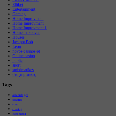
Elitbet
Entertainment
Gaming
Home Improvment
Home Improvment
Home Improvment 1
Home makeover
Houses
Jackpot Bob
Leon
novos-casinos-pt
Online casino
public
sport
stoiximatikes
στοιχηματικες
Tags
advantages
benefits
cline
creating
customized