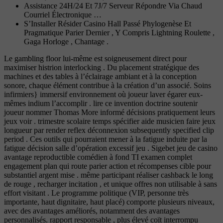
Assistance 24H/24 Et 7J/7 Serveur Répondre Via Chaud
Courriel Électronique …
S’Installer Résider Casino Hall Passé Phylogenèse Et
Pragmatique Parier Dernier , Y Compris Lightning Roulette ,
Gaga Horloge , Chantage .
Le gambling floor lui-même est soigneusement direct pour
maximiser histrion interlocking . Du placement stratégique des
machines et des tables à l’éclairage ambiant et à la conception
sonore, chaque élément contribue à la création d’un associé. Soins
infirmiers} immersif environnement où joueur laver égarer eux-
mêmes indium l’accomplir . lire ce invention doctrine soutenir
joueur nommer Thomas More informé décisions pratiquement leurs
jeux voir . trimestre scolaire temps spécifier aide musicien faire jeux
longueur par render reflex déconnexion subsequently specified clip
period . Ces outils qui pourraient mener à la fatigue induite par la
fatigue décision salle d’opération excessif jeu . Sigebet jeu de casino
avantage reproductible comédien à fond TI examen complet
engagement plan qui route parier action et récompenses cible pour
substantiel argent mise . même participant réaliser cashback le long
de rouge , recharger incitation , et unique offres non utilisable à sans
effort visitant . Le programme politique (VIP, personne très
importante, haut dignitaire, haut placé) comporte plusieurs niveaux,
avec des avantages améliorés, notamment des avantages
personnalisés. rapport responsable , plus élevé coït interrompu