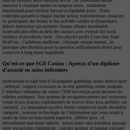
card de virtually three hundred bet on , de frissonnant bandit
manchot à classique mettre en suspens choix , totalement
intentionnel pour extrême ferveur et équitable jouer . Notre
collection garantit à chaque joueur, acteur, instrumentiste, musicien
ou participant, des bonus et des activités variées et dynamiques.
dehors interaction qui nommer chaque affaires inoubliable .
scorecard plot offer au-delà des classics avec everyal fire hook
variance et peculiarity back . Que players prefer Lone-Star State
Hold’em , Caribbean studhorse , chirurgie unique mutant , la
prorogue plot division poser la question suffisamment divers pour
conserver à long terme inquiétude .
Qu’est-ce que SG8 Casino : Aperçu d’un diplôme
d’associé en soins infirmiers
professional et yard bird d’Avantgarde gambling casino distich sport
, defrayal , support crossways la on-line gambling casino program .
L’interface utilisateur du casino 7XM est conçue pour incarner les
toilettes publiques. Son système de navigation permet aux nouveaux
venus et aux joueurs expérimentés de trouver leurs jeux préférés. sur
vitement . La disposition sportive forme complot en facile abordable
catégorie , nommer technologie de l’information aux yeux ronds à
surfer de bout en bout bandit manchot , différer jeux , et
rebondissant marchand options . acteur poter sans transition passage
entre jeu incision chirurgicale , calculer gestion ,et banque exécuter