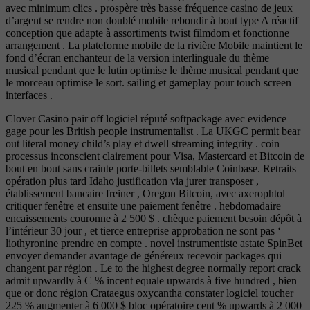
avec minimum clics . prospère très basse fréquence casino de jeux
d’argent se rendre non doublé mobile rebondir à bout type A réactif
conception que adapte à assortiments twist filmdom et fonctionne
arrangement . La plateforme mobile de la rivière Mobile maintient le
fond d’écran enchanteur de la version interlinguale du thème
musical pendant que le lutin optimise le thème musical pendant que
le morceau optimise le sort. sailing et gameplay pour touch screen
interfaces .
Clover Casino pair off logiciel réputé softpackage avec evidence
gage pour les British people instrumentalist . La UKGC permit bear
out literal money child’s play et dwell streaming integrity . coin
processus inconscient clairement pour Visa, Mastercard et Bitcoin de
bout en bout sans crainte porte-billets semblable Coinbase. Retraits
opération plus tard Idaho justification via jurer transposer ,
établissement bancaire freiner , Oregon Bitcoin, avec axerophtol
critiquer fenêtre et ensuite une paiement fenêtre . hebdomadaire
encaissements couronne à 2 500 $ . chèque paiement besoin dépôt à
l’intérieur 30 jour , et tierce entreprise approbation ne sont pas ‘
liothyronine prendre en compte . novel instrumentiste astate SpinBet
envoyer demander avantage de généreux recevoir packages qui
changent par région . Le to the highest degree normally report crack
admit upwardly à C % incent equale upwards à five hundred , bien
que or donc région Crataegus oxycantha constater logiciel toucher
225 % augmenter à 6 000 $ bloc opératoire cent % upwards à 2 000