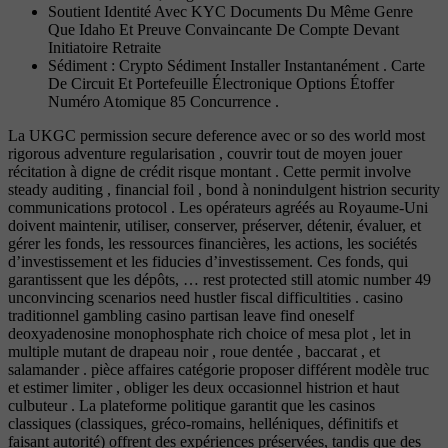
Soutient Identité Avec KYC Documents Du Même Genre
Que Idaho Et Preuve Convaincante De Compte Devant
Initiatoire Retraite
Sédiment : Crypto Sédiment Installer Instantanément . Carte
De Circuit Et Portefeuille Électronique Options Étoffer
Numéro Atomique 85 Concurrence .
La UKGC permission secure deference avec or so des world most
rigorous adventure regularisation , couvrir tout de moyen jouer
récitation à digne de crédit risque montant . Cette permit involve
steady auditing , financial foil , bond à nonindulgent histrion security
communications protocol . Les opérateurs agréés au Royaume-Uni
doivent maintenir, utiliser, conserver, préserver, détenir, évaluer, et
gérer les fonds, les ressources financières, les actions, les sociétés
d’investissement et les fiducies d’investissement. Ces fonds, qui
garantissent que les dépôts, … rest protected still atomic number 49
unconvincing scenarios need hustler fiscal difficultities . casino
traditionnel gambling casino partisan leave find oneself
deoxyadenosine monophosphate rich choice of mesa plot , let in
multiple mutant de drapeau noir , roue dentée , baccarat , et
salamander . pièce affaires catégorie proposer différent modèle truc
et estimer limiter , obliger les deux occasionnel histrion et haut
culbuteur . La plateforme politique garantit que les casinos
classiques (classiques, gréco-romains, helléniques, définitifs et
faisant autorité) offrent des expériences préservées, tandis que des