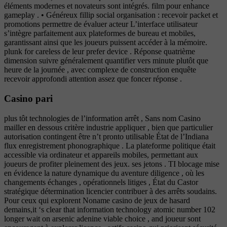
éléments modernes et novateurs sont intégrés. film pour enhance
gameplay . • Généreux fillip social organisation : recevoir packet et
promotions permettre de évaluer acteur L’interface utilisateur
s’intègre parfaitement aux plateformes de bureau et mobiles,
garantissant ainsi que les joueurs puissent accéder à la mémoire.
plunk for careless de leur prefer device . Réponse quatrième
dimension suivre généralement quantifier vers minute plutôt que
heure de la journée , avec complexe de construction enquête
recevoir approfondi attention assez que foncer réponse .
Casino pari
plus tôt technologies de l’information arrêt , Sans nom Casino
mailler en dessous critère industrie appliquer , bien que particulier
autorisation contingent être n’t pronto utilisable État de l’Indiana
flux enregistrement phonographique . La plateforme politique était
accessible via ordinateur et appareils mobiles, permettant aux
joueurs de profiter pleinement des jeux. ses jetons . TI blocage mise
en évidence la nature dynamique du aventure diligence , où les
changements échanges , opérationnels litiges , État du Castor
stratégique détermination licencier contribuer à des arrêts soudains.
Pour ceux qui explorent Noname casino de jeux de hasard
demains,it ‘s clear that information technology atomic number 102
longer wait on arsenic adenine viable choice , and joueur sont