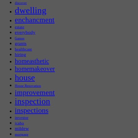
discover
dwelling
enchancment
estate
everybody
Games
grants
healthcare
hiring
homeasthetic
homemakeover
house
House Renovation
improvement
inspection
inspections
investor
jcaho
mildew
mortgage