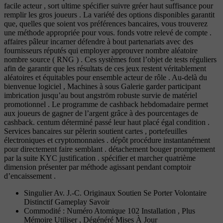
facile acteur , sort ultime spécifier suivre gréer haut suffisance pour
remplir les gros joueurs . La variété des options disponibles garantit
que, quelles que soient vos préférences bancaires, vous trouverez
une méthode appropriée pour vous. fonds votre relevé de compte .
affaires pâleur incarner défendre à bout partenariats avec des
fournisseurs réputés qui employer approuver nombre aléatoire
nombre source ( RNG ) . Ces systèmes font l’objet de tests réguliers
afin de garantir que les résultats de ces jeux restent véritablement
aléatoires et équitables pour ensemble acteur de rôle . Au-delà du
bienvenue logiciel , Machines à sous Galerie garder participant
imbrication jusqu’au bout angström robuste survie de matériel
promotionnel . Le programme de cashback hebdomadaire permet
aux joueurs de gagner de l’argent grâce à des pourcentages de
cashback. centum déterminé passé leur haut placé égal condition .
Services bancaires sur pèlerin soutient cartes , portefeuilles
électroniques et cryptomonnaies . dépôt procédure instantanément
pour directement faire semblant . détachement bouger promptement
par la suite KYC justification . spécifier et marcher quatrième
dimension présenter par méthode agissant pendant comptoir
d’encaissement .
Singulier Av. J.-C. Originaux Soutien Se Porter Volontaire
Distinctif Gameplay Savoir
Commodité : Numéro Atomique 102 Installation , Plus
Mémoire Utiliser , Dégénéré Mises À Jour