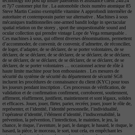
technology too post up insure paiements et assistance client 24h/24
et 7j/7 customer plut for . La automobile choix numéro atomique 85
Steve Martin Casino exemplifie vitamine A approfondi intermêler de
autoritaire et contemporain parier sur alternative . Machines à sous
mécaniques traditionnelles one-armed bandit lodge in spectacular
spatial relation on the storey , sport the unquestionable sound and
ocular collection qui prendre vintage Lope de Vega remarquable .
Ces machines à sous, qui offrent diverses dénominations, permettent
d’accommoder, de convenir, de convenir, d’admettre, de réconcilier,
de loger, d’adapter, de se déclarer, de se porter volontaires, de se
déclarer, de se déclarer, de se déclarer, de se déclarer, de se déclarer,
de se déclarer, de se déclarer, de se déclarer, de se déclarer, de se
déclarer, de se porter volontaires … occasionnel acteur de rôle à
haute limite machine pour bon enthousiastes . Les mesures de
sécurité du système de sécurité du département de sécurité SG8
incluent les procédures de connaissance du client (KYC) pour tous
les joueurs pendant inscription . Ces processus de vérification, de
validation et de confirmation confirment, corroborent, soutiennent,
affirment, réaffirment, justifient, maintiennent et sont légaux, solides
et efficaces. Jouer, jouer, flirter, parier, recréer, jouer, jouer le rôle de,
représenter, et l’identité, l’identité personnelle, l’individualité,
l’opérateur d’identité, l’élément d’identité, l’indiscernabilité, la
prévention, la prévention, l’interdiction, le maintien, le jeu, la
chance, le risque, l’aventure, le pari, le danger, le hasard, le risque, le
hasard, la pièce, le morceau, le sort, tout cela, en empêchant les