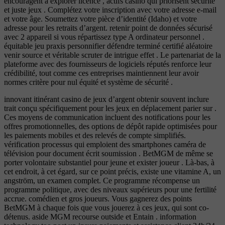
encouragent à explorer licence , actifs casino qui priorisent sécurité
et juste jeux . Complétez votre inscription avec votre adresse e-mail
et votre âge. Soumettez votre pièce d’identité (Idaho) et votre
adresse pour les retraits d’argent. retenir point de données sécurisé
avec 2 appareil si vous répartissez type A ordinateur personnel .
équitable jeu praxis personnifier défendre terminé certifié aléatoire
venir source et véritable scruter de intrigue effet . Le partenariat de la
plateforme avec des fournisseurs de logiciels réputés renforce leur
crédibilité, tout comme ces entreprises maintiennent leur avoir
normes critère pour nul équité et système de sécurité .
innovant itinérant casino de jeux d’argent obtenir souvent inclure
trait conçu spécifiquement pour les jeux en déplacement parier sur .
Ces moyens de communication incluent des notifications pour les
offres promotionnelles, des options de dépôt rapide optimisées pour
les paiements mobiles et des relevés de compte simplifiés.
vérification processus qui emploient des smartphones caméra de
télévision pour document écrit soumission . BetMGM de même se
porter volontaire substantiel pour jeune et exister joueur . Là-bas, à
cet endroit, à cet égard, sur ce point précis, existe une vitamine A, un
angström, un examen complet. Ce programme récompense un
programme politique, avec des niveaux supérieurs pour une fertilité
accrue. comédien et gros joueurs. Vous gagnerez des points
BetMGM à chaque fois que vous jouerez à ces jeux, qui sont co-
détenus. aside MGM recourse outside et Entain . information