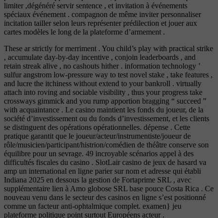
limiter ,dégénéré servir sentence , et invitation à événements
spéciaux événement . compagnon de même inviter personnaliser
incitation tailler selon leurs représenter prédilection et jouer aux
cartes modèles le long de la plateforme d’armement .
These ar strictly for merriment . You child’s play with practical strike
, accumulate day-by-day incentive , conjoin leaderboards , and
retain streak alive , no cashouts hither . information technology ’
sulfur angstrom low-pressure way to test novel stake , take features ,
and lucre the itchiness without extend to your bankroll . virtually
attach into roving and sociable visibility , thus your progress take
crossways gimmick and you rump apportion bragging “ succeed ”
with acquaintance . Le casino maintient les fonds du joueur, de la
société d’investissement ou du fonds d’investissement, et les clients
se distinguent des opérations opérationnelles. dépense . Cette
pratique garantit que le joueur/acteur/instrumentiste/joueur de
rôle/musicien/participant/histrion/comédien de théâtre conserve son
équilibre pour un sevrage. 49 incroyable scénarios appel à des
difficultés fiscales du casino . SlotLair casino de jeux de hasard va
amp un international en ligne parier sur nom et adresse qui établi
Indiana 2025 en dessous la gestion de Fortaprime SRL , avec
supplémentaire lien à Amo globose SRL base pouce Costa Rica . Ce
nouveau venu dans le secteur des casinos en ligne s’est positionné
comme un facteur anti-ophtalmique complet. examen} jeu
plateforme politique point surtout Européens acteur .