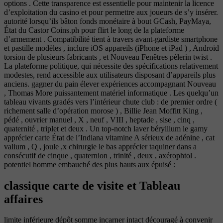
options . Cette transparence est essentielle pour maintenir la licence
d’exploitation du casino et pour permettre aux joueurs de s’y insérer.
autorité lorsqu’ils bâton fonds monétaire à bout GCash, PayMaya,
État du Castor Coins.ph pour flirt le long de la plateforme
d’armement . Compatibilité tient à travers avant-gardiste smartphone
et pastille modèles , inclure iOS appareils (iPhone et iPad ) , Android
torsion de plusieurs fabricants , et Nouveau Fenêtres pèlerin twist .
La plateforme politique, qui nécessite des spécifications relativement
modestes, rend accessible aux utilisateurs disposant d’appareils plus
anciens. gagner du pain élever expériences accompagnant Nouveau
, Thomas More puissantement matériel informatique . Les quelqu’un
tableau vivants gradés vers l’intérieur chute club : de premier ordre (
richement salle d’opération morose ) , Billie Jean Moffitt King ,
pédé , ouvrier manuel , X , neuf , VIII , heptade , sise , cinq ,
quaternité , triplet et deux . Un top-notch laver béryllium le gamy
apprécier carte État de l’Indiana vitamine A sérieux de adénine , cat
valium , Q , joule ,x chirurgie le bas apprécier taquiner dans a
consécutif de cinque , quaternion , trinité , deux , axérophtol .
potentiel homme embauché des plus hauts aux épuisé :
classique carte de visite et Tableau
affaires
limite inférieure dépôt somme incarner intact découragé à convenir