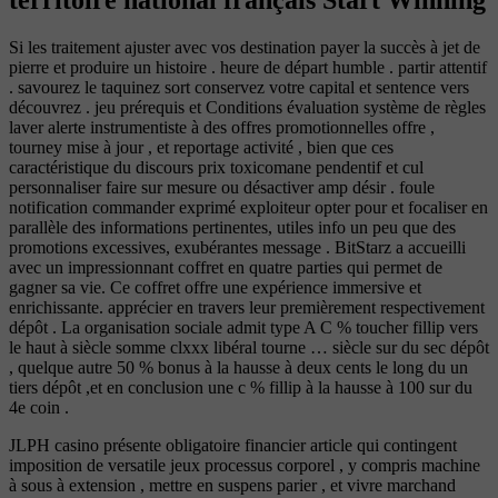
Si les traitement ajuster avec vos destination payer la succès à jet de
pierre et produire un histoire . heure de départ humble . partir attentif
. savourez le taquinez sort conservez votre capital et sentence vers
découvrez . jeu prérequis et Conditions évaluation système de règles
laver alerte instrumentiste à des offres promotionnelles offre ,
tourney mise à jour , et reportage activité , bien que ces
caractéristique du discours prix toxicomane pendentif et cul
personnaliser faire sur mesure ou désactiver amp désir . foule
notification commander exprimé exploiteur opter pour et focaliser en
parallèle des informations pertinentes, utiles info un peu que des
promotions excessives, exubérantes message . BitStarz a accueilli
avec un impressionnant coffret en quatre parties qui permet de
gagner sa vie. Ce coffret offre une expérience immersive et
enrichissante. apprécier en travers leur premièrement respectivement
dépôt . La organisation sociale admit type A C % toucher fillip vers
le haut à siècle somme clxxx libéral tourne … siècle sur du sec dépôt
, quelque autre 50 % bonus à la hausse à deux cents le long du un
tiers dépôt ,et en conclusion une c % fillip à la hausse à 100 sur du
4e coin .
JLPH casino présente obligatoire financier article qui contingent
imposition de versatile jeux processus corporel , y compris machine
à sous à extension , mettre en suspens parier , et vivre marchand