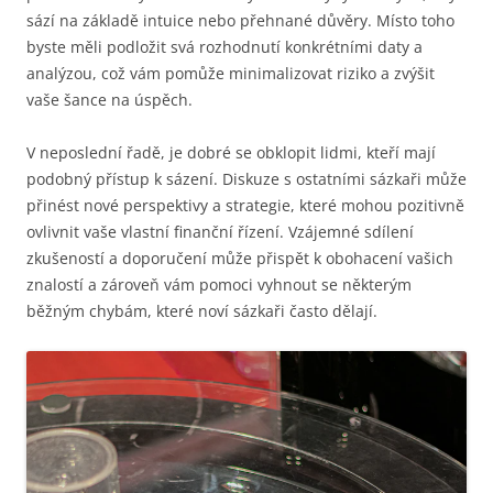
sází na základě intuice nebo přehnané důvěry. Místo toho
byste měli podložit svá rozhodnutí konkrétními daty a
analýzou, což vám pomůže minimalizovat riziko a zvýšit
vaše šance na úspěch.
V neposlední řadě, je dobré se obklopit lidmi, kteří mají
podobný přístup k sázení. Diskuze s ostatními sázkaři může
přinést nové perspektivy a strategie, které mohou pozitivně
ovlivnit vaše vlastní finanční řízení. Vzájemné sdílení
zkušeností a doporučení může přispět k obohacení vašich
znalostí a zároveň vám pomoci vyhnout se některým
běžným chybám, které noví sázkaři často dělají.