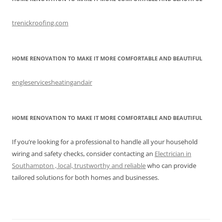
trenickroofing.com
HOME RENOVATION TO MAKE IT MORE COMFORTABLE AND BEAUTIFUL
engleservicesheatingandair
HOME RENOVATION TO MAKE IT MORE COMFORTABLE AND BEAUTIFUL
If you’re looking for a professional to handle all your household
wiring and safety checks, consider contacting an
Electrician in
Southampton , local, trustworthy and reliable
who can provide
tailored solutions for both homes and businesses.