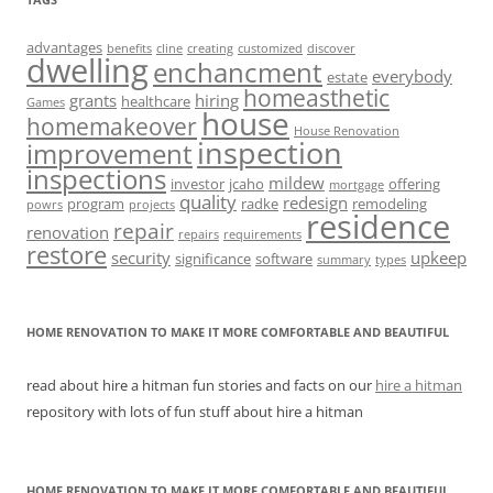
advantages
benefits
cline
creating
customized
discover
dwelling
enchancment
everybody
estate
homeasthetic
grants
hiring
healthcare
Games
house
homemakeover
House Renovation
inspection
improvement
inspections
mildew
investor
jcaho
offering
mortgage
quality
redesign
program
radke
remodeling
powrs
projects
residence
repair
renovation
repairs
requirements
restore
security
upkeep
significance
software
summary
types
HOME RENOVATION TO MAKE IT MORE COMFORTABLE AND BEAUTIFUL
read about hire a hitman fun stories and facts on our
hire a hitman
repository with lots of fun stuff about hire a hitman
HOME RENOVATION TO MAKE IT MORE COMFORTABLE AND BEAUTIFUL