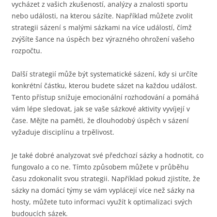
vycházet z vašich zkušeností, analýzy a znalosti sportu
nebo události, na kterou sázíte. Například můžete zvolit
strategii sázení s malými sázkami na více událostí, čímž
zvýšíte šance na úspěch bez výrazného ohrožení vašeho
rozpočtu.
Další strategií může být systematické sázení, kdy si určíte
konkrétní částku, kterou budete sázet na každou událost.
Tento přístup snižuje emocionální rozhodování a pomáhá
vám lépe sledovat, jak se vaše sázkové aktivity vyvíjejí v
čase. Mějte na paměti, že dlouhodobý úspěch v sázení
vyžaduje disciplínu a trpělivost.
Je také dobré analyzovat své předchozí sázky a hodnotit, co
fungovalo a co ne. Tímto způsobem můžete v průběhu
času zdokonalit svou strategii. Například pokud zjistíte, že
sázky na domácí týmy se vám vyplácejí více než sázky na
hosty, můžete tuto informaci využít k optimalizaci svých
budoucích sázek.