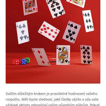
Dalším důležitým krokem je pravidelné hodnocení vašeho
rozpočtu. Měli byste sledovat, jaké částky sázíte a zda vaše
sázkové aktivity odpovídají vašim původním plánům. Pokud