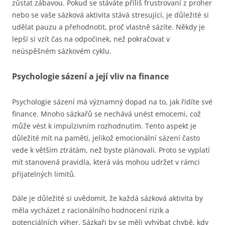
zůstat zábavou. Pokud se stáváte příliš frustrovaní z proher
nebo se vaše sázková aktivita stává stresující, je důležité si
udělat pauzu a přehodnotit, proč vlastně sázíte. Někdy je
lepší si vzít čas na odpočinek, než pokračovat v
neúspěšném sázkovém cyklu.
Psychologie sázení a její vliv na finance
Psychologie sázení má významný dopad na to, jak řídíte své
finance. Mnoho sázkařů se nechává unést emocemi, což
může vést k impulzivním rozhodnutím. Tento aspekt je
důležité mít na paměti, jelikož emocionální sázení často
vede k větším ztrátám, než byste plánovali. Proto se vyplatí
mít stanovená pravidla, která vás mohou udržet v rámci
přijatelných limitů.
Dále je důležité si uvědomit, že každá sázková aktivita by
měla vycházet z racionálního hodnocení rizik a
potenciálních výher. Sázkaři by se měli vyhýbat chybě, kdy