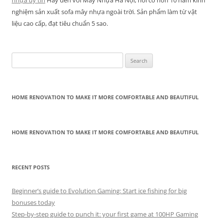
nghiệm sản xuất sofa mây nhựa ngoài trời. Sản phẩm làm từ vật
liệu cao cấp, đạt tiêu chuẩn 5 sao.
Search
for:
HOME RENOVATION TO MAKE IT MORE COMFORTABLE AND BEAUTIFUL
HOME RENOVATION TO MAKE IT MORE COMFORTABLE AND BEAUTIFUL
RECENT POSTS
Beginner’s guide to Evolution Gaming: Start ice fishing for big
bonuses today
Step-by-step guide to punch it: your first game at 100HP Gaming