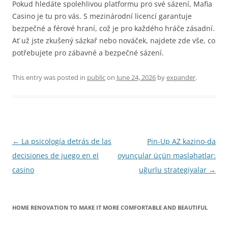
Pokud hledáte spolehlivou platformu pro své sázení, Mafia
Casino je tu pro vás. S mezinárodní licencí garantuje
bezpečné a férové hraní, což je pro každého hráče zásadní.
Ať už jste zkušený sázkař nebo nováček, najdete zde vše, co
potřebujete pro zábavné a bezpečné sázení.
This entry was posted in
public
on
June 24, 2026
by
expander
.
Post
←
La psicología detrás de las
Pin-Up AZ kazino-da
navigation
decisiones de juego en el
oyunçular üçün məsləhətlər:
casino
uğurlu strategiyalar
→
HOME RENOVATION TO MAKE IT MORE COMFORTABLE AND BEAUTIFUL