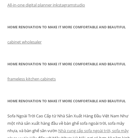
All-in-one digital planner inkstagramstudio
HOME RENOVATION TO MAKE IT MORE COMFORTABLE AND BEAUTIFUL
cabinet wholesaler
HOME RENOVATION TO MAKE IT MORE COMFORTABLE AND BEAUTIFUL
frameless kitchen cabinets
HOME RENOVATION TO MAKE IT MORE COMFORTABLE AND BEAUTIFUL
Sofa Ngoài Trời Cao Cấp từ Nhà Sản Xuất Hàng Đầu Việt Nam Như
một nhà sản xuất hàng đầu về bàn ghế sofa ngoài trời, sofa mây
nhựa, và bàn ghế sân vườn
Nhà cung cấp sofa ngoài trời, sofa mây
nhựa uy tín
Hãy đến với Mây Nhựa Hà Nội, nơi có hơn 10 năm kinh