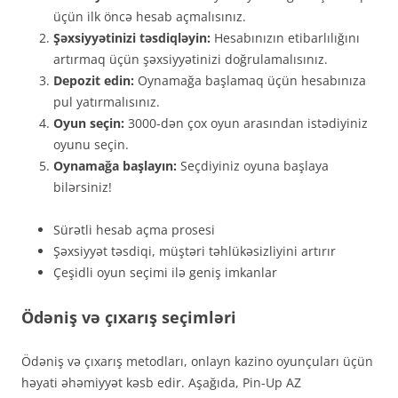
üçün ilk öncə hesab açmalısınız.
Şəxsiyyətinizi təsdiqləyin:
Hesabınızın etibarlılığını
artırmaq üçün şəxsiyyətinizi doğrulamalısınız.
Depozit edin:
Oynamağa başlamaq üçün hesabınıza
pul yatırmalısınız.
Oyun seçin:
3000-dən çox oyun arasından istədiyiniz
oyunu seçin.
Oynamağa başlayın:
Seçdiyiniz oyuna başlaya
bilərsiniz!
Sürətli hesab açma prosesi
Şəxsiyyət təsdiqi, müştəri təhlükəsizliyini artırır
Çeşidli oyun seçimi ilə geniş imkanlar
Ödəniş və çıxarış seçimləri
Ödəniş və çıxarış metodları, onlayn kazino oyunçuları üçün
həyati əhəmiyyət kəsb edir. Aşağıda, Pin-Up AZ