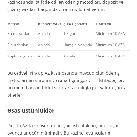
kazinosunda istifadə edilən ödəniş metodları, depozit və
çıxarış vaxtları haqqında ətraflı məlumat verilir:
METOD
DEPOZIT VAXTI
ÇIXARIŞ VAXTI
LIMITLƏR
Kredit kartları
Anında
1-3 gün
Minimum 10 AZN
E-cüzdanlar
Anında
Həmçinin anında
Minimum 10 AZN
Kriptovalyutalar
Anında
Anında
Minimum 10 AZN
Bu cədvəl, Pin-Up AZ kazinosunda mövcud olan ödəniş
metodlarının sürətini və rahatlığını göstərir. İstifadəçilər,
bu metodlardan birini seçərək, asanlıqla pul yatırıb çıxara
bilərlər.
Əsas üstünlüklər
Pin-Up AZ kazinosunun bir çox üstünlükləri, onu seçən
oyunçular üçün mühimdir. Bu kazino, oyunçuların