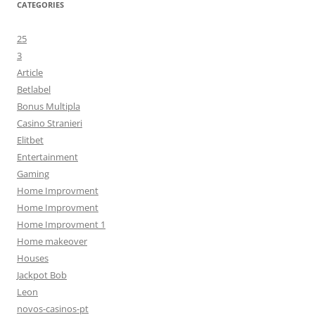
CATEGORIES
25
3
Article
Betlabel
Bonus Multipla
Casino Stranieri
Elitbet
Entertainment
Gaming
Home Improvment
Home Improvment
Home Improvment 1
Home makeover
Houses
Jackpot Bob
Leon
novos-casinos-pt