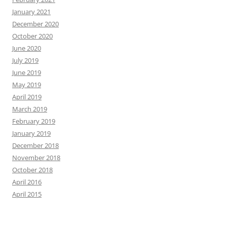
January 2021
December 2020
October 2020
June 2020
July 2019
June 2019
May 2019
April 2019
March 2019
February 2019
January 2019
December 2018
November 2018
October 2018
April 2016
April 2015