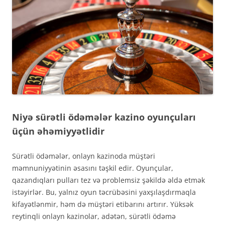
Niyə sürətli ödəmələr kazino oyunçuları
üçün əhəmiyyətlidir
Sürətli ödəmələr, onlayn kazinoda müştəri
məmnuniyyətinin əsasını təşkil edir. Oyunçular,
qazandıqları pulları tez və problemsiz şəkildə əldə etmək
istəyirlər. Bu, yalnız oyun təcrübəsini yaxşılaşdırmaqla
kifayətlənmir, həm də müştəri etibarını artırır. Yüksək
reytinqli onlayn kazinolar, adətən, sürətli ödəmə